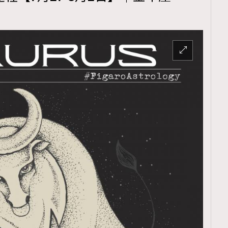
TRENDING
ressLikeAParisienne
Empower
FigaroAesthetic