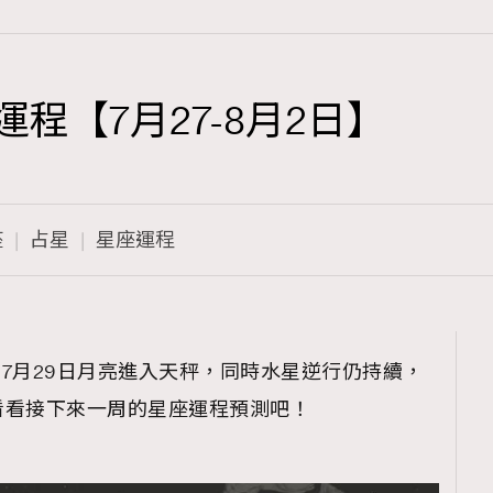
運程【7月27-8月2日】
TRENDING
3
AFrenchMind
座
占星
星座運程
1
DressLikeAParisienne
103
EmpowerF
191
】7月29日月亮進入天秤，同時水星逆行仍持續，
FashionWeek
看看接下來一周的星座運程預測吧！
308
FigaroAesthetic