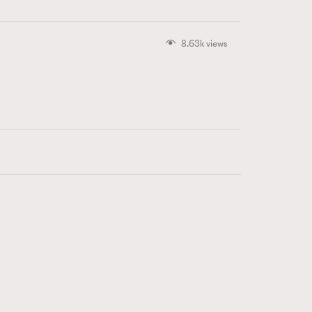
8.63k views
415
FigaroAstrology
424
FigaroBeauty
7
FigaroBeautyRitual
547
FigaroCeleb
281
FigaroCinéma
17