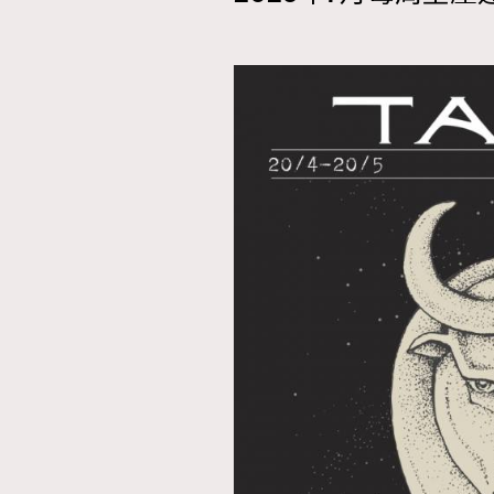
AFrenchMind
D