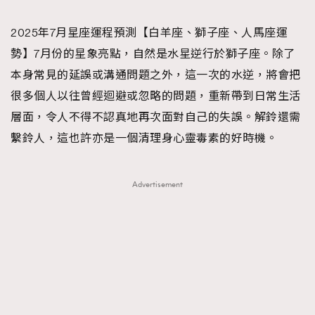
TRENDING
2025年7月星座運程預測【白羊座、獅子座、人馬座運
#FigaroExhibition 群星力撐MF X Leung Mo《See
AFrenchMind
3
勢】7月份的星象亮點，自然是水星逆行於獅子座。除了
You In My Dream》展覽
DressLikeAParisienne
1
本身常見的延誤或溝通問題之外，這一次的水逆，將會把
EmpowerF
103
很多個人以往曾經迴避或忽略的問題，重新帶到日常生活
FashionWeek
191
層面，令人不得不認真地再次面對自己的失誤。解鈴還需
FigaroAesthetic
308
繫鈴人，這也許亦是一個清理身心靈毒素的好時機。
FigaroAstrology
416
FigaroBeauty
424
Advertisement
FigaroBeautyRitual
7
FigaroCeleb
547
#FigaroExhibition Wyman 揭曉 Figaro Exhibition
FigaroCinéma
281
第二站！
FigaroDigitalCover
17
FigaroExhibition
12
FigaroExpert
1