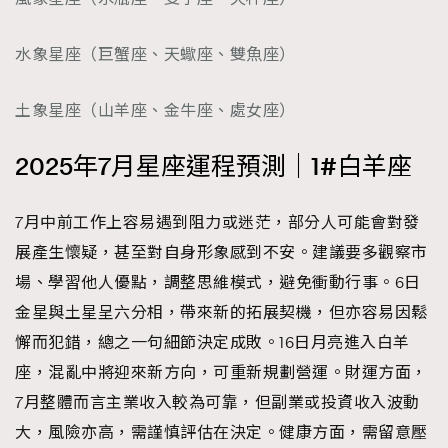
時裝心理學
2
當巨蟹座遇上處女座 Tyson Yoshi x 林家謙
煲劇日常
水象星座（巨蟹座、天蠍座、雙魚座）
334
玩物壯志
1
土象星座（山羊座、金牛座、處女座）
2025年7月星座運程預測｜1#白羊座
7月中前工作上容易遇到阻力或迷茫，部分人可能會對發
展產生懷疑，甚至對自身形象感到不安。建議要多觀察市
本人已詳閱並同意遵守本文列明條款及細則。 請瀏覽
場、學習他人優點，調整思維模式，避免衝動行事。6日
(
nmg.com.hk/privacy
) 閱讀本公司的私隱政策聲明。
金星與土星呈六分相，帶來新的拓展契機，但亦容易因鬆
本人願意接收新傳媒集團的最新消息及其他宣傳資訊，本人同意
新傳媒集團使用本人的個人資料於任何推廣用途。
懈而犯錯，總之一句細節決定成敗。16日月亮進入白羊
座，混亂中將迎來新方向，可重新規劃營運。財運方面，
7月整體而言主業收入較為可靠，但副業或投資收入波動
大，風險亦高，需謹慎評估在決定。健康方面，需留意壓