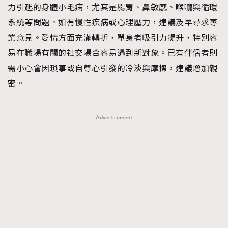
力引起的身體小毛病，尤其是腸胃、鼻敏感、喉嚨與循環
About us
Collaboration Opportunity
Disclaimer
Privacy
系統等問題。如有慢性疾病或心理壓力，建議及早尋求專
New Media Group
|
Madame Figaro editions:
France
|
Greece
業意見。愛情方面充滿轉折，單身者吸引力提升，特別容
|
Japan
|
Portugal
|
Spain
易在職場有關的社交場合容易遇到新對象。已有伴侶者則
需小心會因瑣事或自尊心引發的冷淡與摩擦，建議增加親
密。
Advertisement