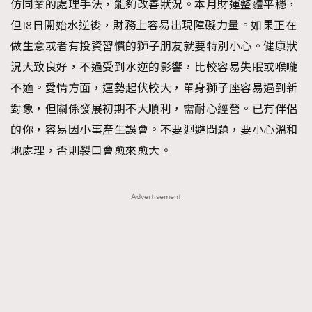
仿同業的處理手法，能夠改善狀況。本月財運整體平穩，
但18日開始水逆後，財務上容易出現障礙力量。如果正在
做生意或者有投資習慣的獅子朋友就要特別小心。健康狀
況大致良好，不過受到水逆的影響，比較容易失眠或喉嚨
TRENDING
不適。愛情方面，運勢起伏較大，單身獅子座容易遇到新
AFrenchMind
DressLikeAParisienne
對象，但關係發展初期不大順利，需耐心經營。已有伴侶
EmpowerF
FashionWeek
FigaroAesthetic
的你，容易因小事產生誤會。不要迴避問題，要小心溫和
地處理，否則裂口會愈來愈大。
Advertisement