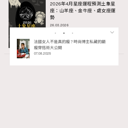
2026年4月星座運程預測土象星
座：山羊座、金牛座、處女座運
勢
26.03.2026
私藏的顯
別再用酒精消毒皮革！6個清潔手袋小技
巧，讓你更愛惜你的手袋
02.06.2025
Wellness
70 views
2026年8月每周星座運程【8月9日至8月15
RECOMMENDED
日】
莎拉
17 hours ago
FigaroAstrology
Series:
十二星座
星座運程
星相命理
Tags: