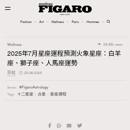
Fashion
Art
Wellness
Paris
Hommes
Fashion
Wellness
26.95k views
Art
2025年7月星座運程預測火象星座：白羊
座、獅子座、人馬座運勢
Wellness
莎拉
25.06.2025
Karena Lam is On Our Cover
FigaroAstrology
Series:
Paris
十二星座
占星
星座運程
Tags:
Hommes