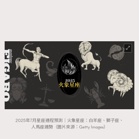
FigaroFrancais
41
FigaroGadget
1
FigaroHealth
647
FigaroHub
128
FigaroIcon
68
法國五月French May專訪四位香港文藝代表
FigaroInsight
156
FigaroIssue
271
FigaroJewellery
87
FigaroLifestyle
230
FigaroLove
89
FigaroMasterclass
20
FigaroMusic
90
2025年7月星座運程預測｜火象星座：白羊座、獅子座、
FigaroStyle
89
人馬座運勢（圖片來源：Getty Images）
#FigaroIssue 容祖兒封面專訪｜追逐歌手夢
FigaroSubculture
14