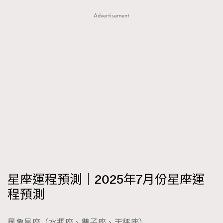
FigaroTalk
48
Advertisement
FigaroWatch
83
Grooming&Fitness
38
HommesFashion
2
HommeStyle
132
NoBagNoLife
349
People
53
#FigaroIssue 專訪陳漢娜Hanna與Takuro｜模特
TheFrenchWay
145
情侶談愛情
VAxChowSangSang
4
WatchesWonder&Beyond
21
WatchesWonder&Beyond
1
向ChanelN°5致敬
1
星座運程預測｜2025年7月份星座運
大時代小事情
42
程預測
時尚熱話
537
時尚配飾
297
風象星座（水瓶座、雙子座、天秤座）