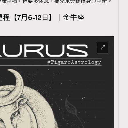
健康平穩，但要多休息、補充水分保持身心平衡。
TRENDING
運程【7月6-12日】｜金牛座
ressLikeAParisienne
Empower
FigaroAesthetic