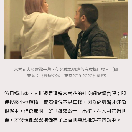
About us
Collaboration Opportunity
Disclaimer
Privacy
New Media Group
|
Madame Figaro editions:
France
|
Greece
|
Japan
|
Portugal
|
Spain
木村花大發雷霆一幕，使她成為網絡留言攻擊目標。 （圖
片來源：《雙層公寓：東京2019-2020》劇照）
節目播出後，大批觀眾湧進木村花的社交網站留負評；即
使後來小林解釋，實際情況不是這樣，因為經剪輯才好像
很嚴重，但仍無阻一班「鍵盤戰士」出征。在木村花過世
後，才發現她默默地儲存了上百則惡意批評在電話中。