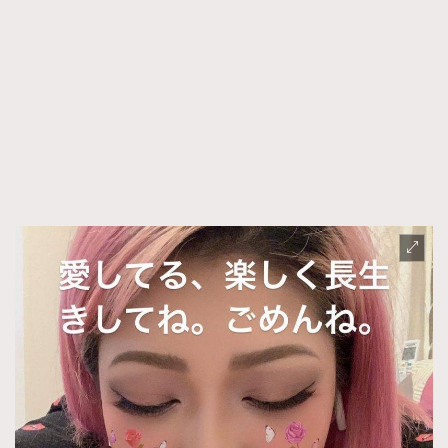
FigaroFrancais
41
FigaroGadget
1
FigaroHealth
647
FigaroHub
128
FigaroIcon
68
法國五月French May專訪四位香港文藝代表
FigaroInsight
156
FigaroIssue
271
FigaroJewellery
87
FigaroLifestyle
230
FigaroLove
89
FigaroMasterclass
20
FigaroMusic
90
FigaroStyle
89
#FigaroIssue 容祖兒封面專訪｜追逐歌手夢
FigaroSubculture
14