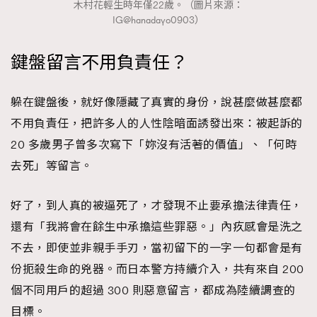
木村花輕生時年僅22歲。（圖片來源：
IG@hanadayo0903）
鍵盤留言不用負責任？
躲在鍵盤後，就好像隱藏了真實的身份，說甚麼做甚麼都
不用負責任，把許多人的人性陰暗面誘發出來：被起訴的
20 多歲男子曾多次寫下「妳沒有活著的價值」、「何時
去死」等留言。
好了，到人真的被逼死了，才發現不止要承擔法律責任，
還有「我將會在餘生中承擔這些罪惡。」內疚感會是洗之
不去，即使並非親手手刃，當初留下的一字一句都會是有
份扼殺生命的兇器。而日本警方持續介入，共有來自 200
個不同用戶的超過 300 則惡意留言，都成為陸續調查的
目標。