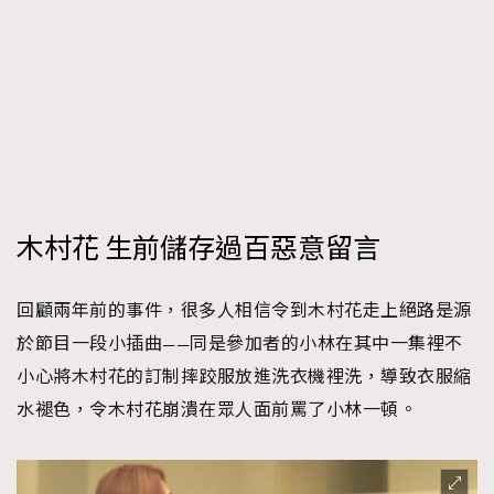
時裝心理學
2
當巨蟹座遇上處女座 Tyson Yoshi x 林家謙
煲劇日常
334
玩物壯志
1
木村花 生前儲存過百惡意留言
本人已詳閱並同意遵守本文列明條款及細則。 請瀏覽
回顧兩年前的事件，很多人相信令到木村花走上絕路是源
(
nmg.com.hk/privacy
) 閱讀本公司的私隱政策聲明。
於節目一段小插曲——同是參加者的小林在其中一集裡不
本人願意接收新傳媒集團的最新消息及其他宣傳資訊，本人同意
新傳媒集團使用本人的個人資料於任何推廣用途。
小心將木村花的訂制摔跤服放進洗衣機裡洗，導致衣服縮
水褪色，令木村花崩潰在眾人面前罵了小林一頓。