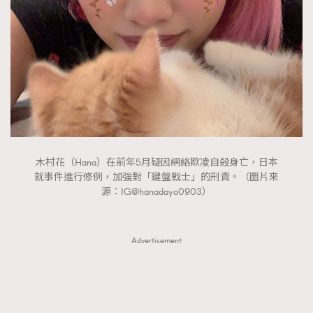
FigaroTalk
48
FigaroWatch
83
Grooming&Fitness
38
HommesFashion
2
HommeStyle
132
NoBagNoLife
349
People
53
#FigaroIssue 專訪陳漢娜Hanna與Takuro｜模特
TheFrenchWay
145
木村花（Hana）在前年5月疑因網絡欺凌自殺身亡，日本
情侶談愛情
VAxChowSangSang
就事件進行修例，加強對「鍵盤戰士」的刑責。（圖片來
4
源：IG@hanadayo0903）
WatchesWonder&Beyond
21
WatchesWonder&Beyond
1
向ChanelN°5致敬
Advertisement
1
大時代小事情
42
時尚熱話
537
時尚配飾
297