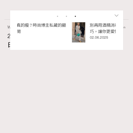
私藏的顯
別再用酒精消毒皮革！6個清潔手袋小技
Wellness
70 views
巧，讓你更愛惜你的手袋
2026年8月每周星座運程【8月9日至8月15
02.06.2025
日】
莎拉
07.08.2026
FigaroAstrology
Series:
RECOMMENDED
十二星座
星座運程
星相命理
Tags:
【2026年8月每周星座運程】獅子座日全蝕帶來權力與自