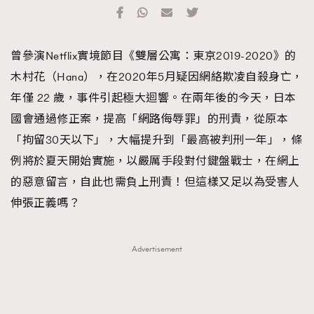
TRENDING
#FigaroExhibition 群星力撐MF X Leung Mo《See
AFrenchMind
3
曾參演Netflix實境節目《雙層公寓：東京2019-2020》的
You In My Dream》展覽
DressLikeAParisienne
1
木村花（Hana），在2020年5月疑因網絡欺凌自殺身亡，
EmpowerF
103
年僅 22 歲，事件引起極大迴響。在兩年後的今天，日本
FashionWeek
191
國會通過修正案，提高「網路侮辱罪」的刑責，從原本
FigaroAesthetic
308
「拘留30天以下」，大幅提升到「最高被判刑一年」，條
FigaroAstrology
416
例將於夏天開始實施，以嚴厲手段對付鍵盤戰士，在網上
FigaroBeauty
424
的惡意留言，自此也需負上刑責！但這樣又足以為受害人
FigaroBeautyRitual
7
伸張正義嗎？
FigaroCeleb
547
#FigaroExhibition Wyman 揭曉 Figaro Exhibition
FigaroCinéma
281
Advertisement
第二站！
FigaroDigitalCover
17
FigaroExhibition
12
FigaroExpert
1