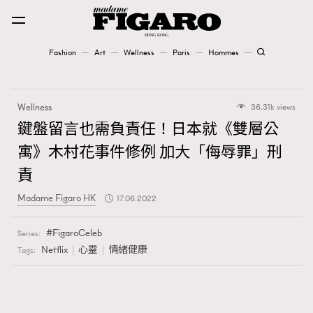
Fashion
Art
Wellness
Paris
Hommes
Fashion
Wellness
36.31k views
Art
鍵盤留言也需負責任！日本就《雙層公
寓》木村花事件修例 加大「侮辱罪」刑
Wellness
責
Karena Lam is On Our Cover
Madame Figaro HK
17.06.2022
Paris
FigaroCeleb
Series:
Netflix
心靈
情緒健康
Tags:
Hommes