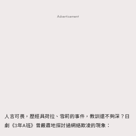
Advertisement
人言可畏，歷經具荷拉、雪莉的事件，教訓還不夠深？日
劇《3年A班》曾嚴肅地探討過網絡欺凌的現象：