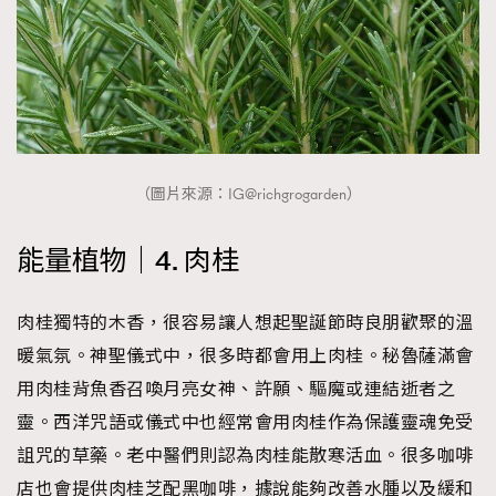
（圖片來源：IG@richgrogarden）
能量植物｜4. 肉桂
肉桂獨特的木香，很容易讓人想起聖誕節時良朋歡聚的溫
暖氣氛。神聖儀式中，很多時都會用上肉桂。秘魯薩滿會
用肉桂背魚香召喚月亮女神、許願、驅魔或連結逝者之
靈。西洋咒語或儀式中也經常會用肉桂作為保護靈魂免受
詛咒的草藥。老中醫們則認為肉桂能散寒活血。很多咖啡
店也會提供肉桂芝配黑咖啡，據說能夠改善水腫以及緩和