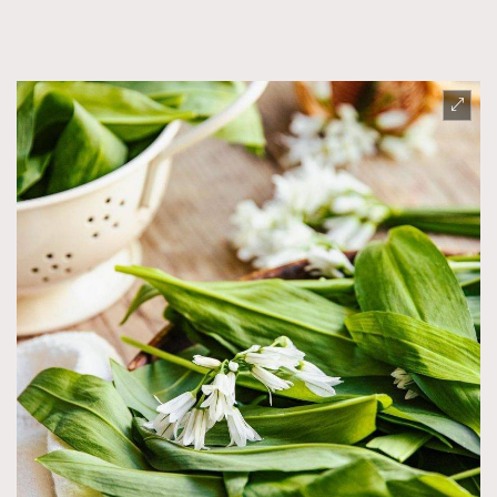
FigaroFrancais
41
FigaroGadget
1
FigaroHealth
647
FigaroHub
128
FigaroIcon
68
法國五月French May專訪四位香港文藝代表
FigaroInsight
156
FigaroIssue
271
FigaroJewellery
87
FigaroLifestyle
230
FigaroLove
89
FigaroMasterclass
20
FigaroMusic
90
FigaroStyle
89
#FigaroIssue 容祖兒封面專訪｜追逐歌手夢
FigaroSubculture
14