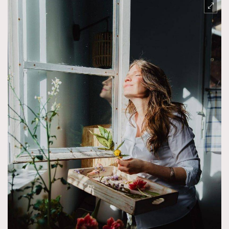
About us
Collaboration Opportunity
Disclaimer
Privacy
New Media Group
|
Madame Figaro editions:
France
|
Greece
|
Japan
|
Portugal
|
Spain