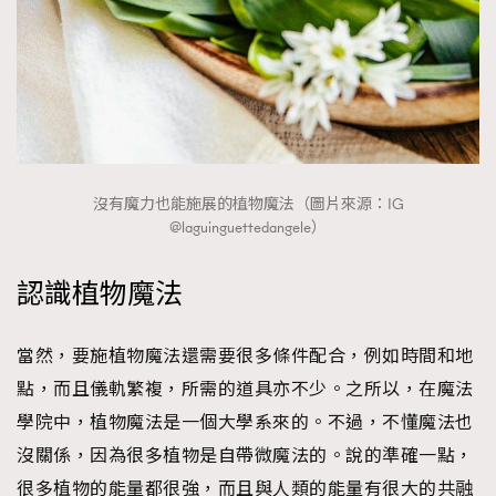
FigaroTalk
48
FigaroWatch
83
Grooming&Fitness
38
HommesFashion
2
HommeStyle
132
NoBagNoLife
349
沒有魔力也能施展的植物魔法（圖片來源：IG
People
53
@laguinguettedangele）
#FigaroIssue 專訪陳漢娜Hanna與Takuro｜模特
TheFrenchWay
145
情侶談愛情
VAxChowSangSang
4
認識植物魔法
WatchesWonder&Beyond
21
WatchesWonder&Beyond
1
當然，要施植物魔法還需要很多條件配合，例如時間和地
向ChanelN°5致敬
1
點，而且儀軌繁複，所需的道具亦不少。之所以，在魔法
大時代小事情
42
學院中，植物魔法是一個大學系來的。不過，不懂魔法也
時尚熱話
537
沒關係，因為很多植物是自帶微魔法的。說的準確一點，
時尚配飾
297
很多植物的能量都很強，而且與人類的能量有很大的共融