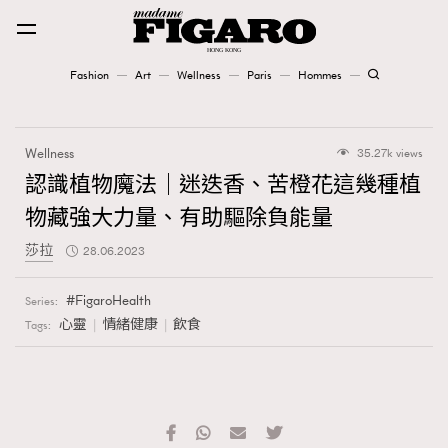
Fashion
Art
Wellness
Paris
Hommes
Fashion
Wellness
35.27k views
Art
認識植物魔法｜迷迭香、苦橙花這幾種植
物藏強大力量、有助驅除負能量
Wellness
莎拉
28.06.2023
Karena Lam is On Our Cover
FigaroHealth
Series:
Paris
心靈
情緒健康
飲食
Tags:
Hommes