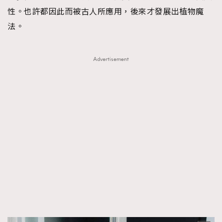
時裝心理學
性。也許都因此而被古人所應用，後來才發展出植物魔
2
當巨蟹座遇上處女座 Tyson Yoshi x 林家謙
法。
煲劇日常
334
玩物壯志
1
Advertisement
本人已詳閱並同意遵守本文列明條款及細則。 請瀏覽
(
nmg.com.hk/privacy
) 閱讀本公司的私隱政策聲明。
本人願意接收新傳媒集團的最新消息及其他宣傳資訊，本人同意
新傳媒集團使用本人的個人資料於任何推廣用途。