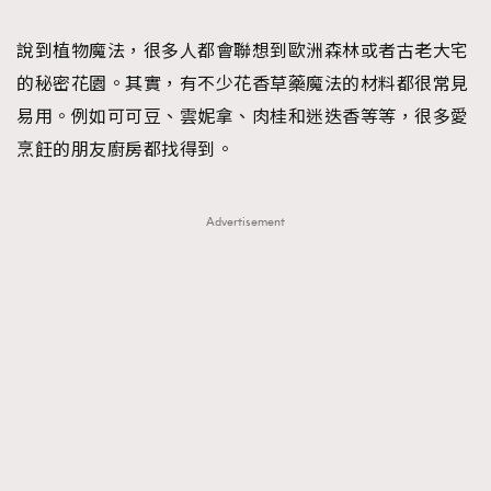
TRENDING
說到植物魔法，很多人都會聯想到歐洲森林或者古老大宅
#FigaroExhibition 群星力撐MF X Leung Mo《See
AFrenchMind
3
的秘密花園。其實，有不少花香草藥魔法的材料都很常見
You In My Dream》展覽
DressLikeAParisienne
1
易用。例如可可豆、雲妮拿、肉桂和迷迭香等等，很多愛
EmpowerF
103
烹飪的朋友廚房都找得到。
FashionWeek
191
FigaroAesthetic
308
Advertisement
FigaroAstrology
416
FigaroBeauty
424
FigaroBeautyRitual
7
FigaroCeleb
547
#FigaroExhibition Wyman 揭曉 Figaro Exhibition
FigaroCinéma
281
第二站！
FigaroDigitalCover
17
FigaroExhibition
12
FigaroExpert
1