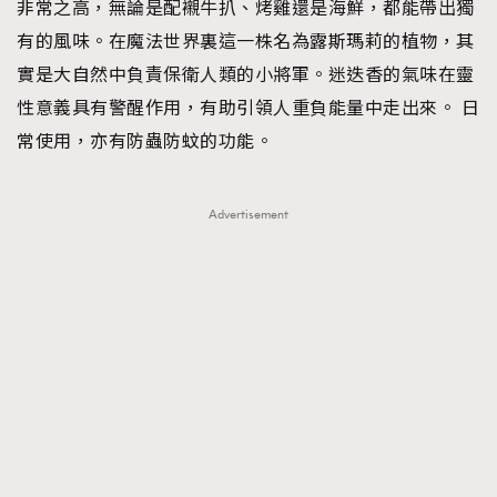
非常之高，無論是配襯牛扒、烤雞還是海鮮，都能帶出獨
有的風味。在魔法世界裏這一株名為露斯瑪莉的植物，其
實是大自然中負責保衛人類的小將軍。迷迭香的氣味在靈
性意義具有警醒作用，有助引領人重負能量中走出來。 日
常使用，亦有防蟲防蚊的功能。
Advertisement