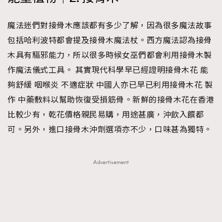
魔法迷們對接骨木應該都有多少了解，因為很多魔法故事
包括哈利波特都會提及接骨木魔法杖。西方魔法認為接骨
木具有驅邪能力，所以很多時候女巫們都會利用接骨木製
作魔法儀式工具。 其實現代科學早已經證明接骨木花 能
夠舒緩 咽喉炎 不適症狀 中國人亦已早已利用接骨木花 製
作 中藥敷料以幫助恢復受損筋骨。新鮮的接骨木花在香港
比較少有，乾花價格親民易購，用途甚廣，沖飲入饌都
可。另外，進口接骨木沖劑選項亦不少，口味甚為獨特。
TRENDING
Advertisement
AFrenchMind
DressLikeAParisienne
EmpowerF
FashionWeek
FigaroAesthetic