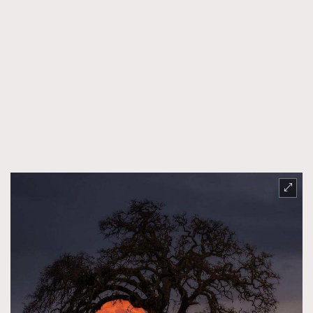
時裝心理學
2
當巨蟹座遇上處女座 Tyson Yoshi x 林家謙
煲劇日常
334
玩物壯志
1
本人已詳閱並同意遵守本文列明條款及細則。 請瀏覽
(
nmg.com.hk/privacy
) 閱讀本公司的私隱政策聲明。
本人願意接收新傳媒集團的最新消息及其他宣傳資訊，本人同意
新傳媒集團使用本人的個人資料於任何推廣用途。