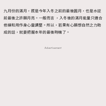
TRENDING
九月份的滿月，既是今年入冬之前的最後圓月，也是水逆
#FigaroExhibition 群星力撐MF X Leung Mo《See
AFrenchMind
3
前最後之許願月亮。一般而言 ，入冬後的滿月能量只適合
You In My Dream》展覽
DressLikeAParisienne
1
修練和用作身心靈調整。所以，若果有心願想自然之力助
EmpowerF
103
成的話，就要把握本年的最後時機了。
FashionWeek
191
FigaroAesthetic
308
Advertisement
FigaroAstrology
416
FigaroBeauty
424
FigaroBeautyRitual
7
FigaroCeleb
547
#FigaroExhibition Wyman 揭曉 Figaro Exhibition
FigaroCinéma
281
第二站！
FigaroDigitalCover
17
FigaroExhibition
12
FigaroExpert
1