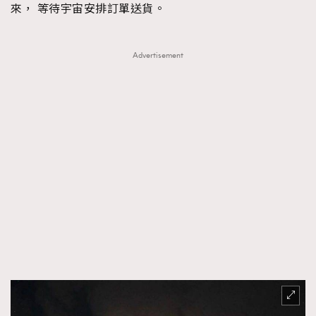
EmpowerF
FashionWeek
FigaroAesthetic
來， 等待宇宙安排訂單送貨。
Advertisement