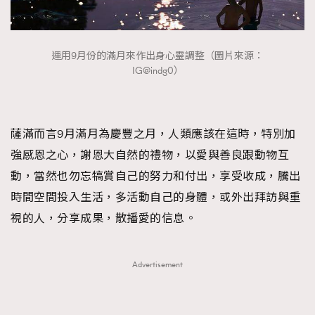
FigaroTalk
48
FigaroWatch
83
Grooming&Fitness
38
運用9月份的滿月來作出身心靈調整（圖片來源：
HommesFashion
2
IG@indg0）
HommeStyle
132
NoBagNoLife
349
薩滿而言9月滿月為慶豐之月，人類應該在這時，特別加
People
53
#FigaroIssue 專訪陳漢娜Hanna與Takuro｜模特
強感恩之心，謝恩大自然的禮物，以愛與善良跟動物互
TheFrenchWay
145
情侶談愛情
動，當然也勿忘犒賞自己的努力和付出，享受收成，騰出
VAxChowSangSang
4
時間空間投入生活，多活動自己的身體，或外出拜訪與重
WatchesWonder&Beyond
21
視的人，分享成果，散播愛的信息。
WatchesWonder&Beyond
1
向ChanelN°5致敬
1
大時代小事情
Advertisement
42
時尚熱話
537
時尚配飾
297