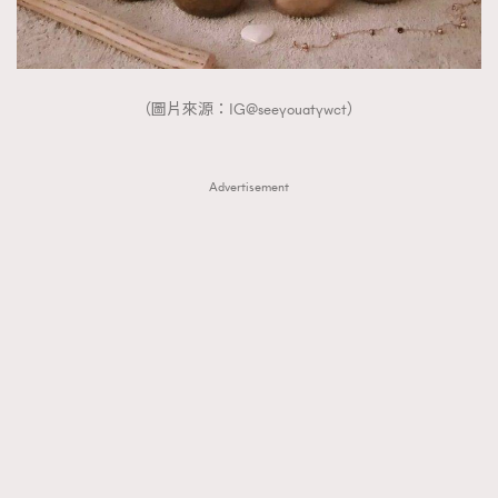
（圖片來源：IG@seeyouatywct）
Advertisement