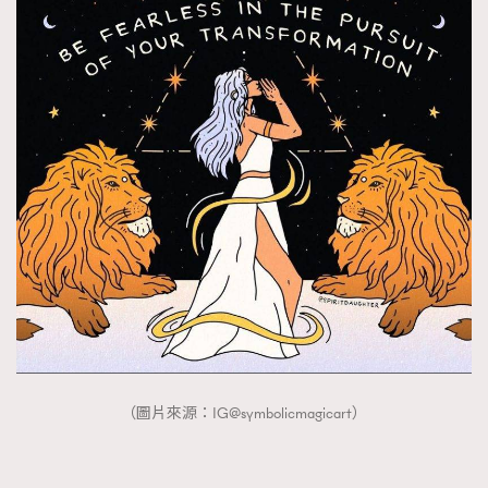
（圖片來源：IG@symbolicmagicart）