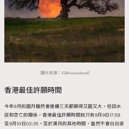
About us
Collaboration Opportunity
Disclaimer
Privacy
New Media Group
|
Madame Figaro editions:
France
|
Greece
|
Japan
|
Portugal
|
Spain
（圖片來源：IG@moonahead）
香港最佳許願時間
今年9月的圓月雖然會連續三天都顯得又圓又大，但因水
逆和空亡的關係，香港最佳許願時間就只有9月9日17:58
至9月10日02:35。至於滿月的其他時間，當然不會白白浪