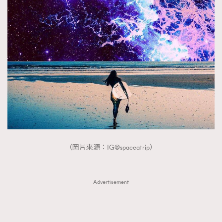
（圖片來源：IG@spaceatrip）
Advertisement