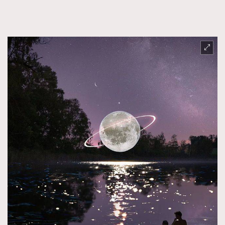
FigaroFrancais
41
FigaroGadget
1
FigaroHealth
647
FigaroHub
128
FigaroIcon
68
法國五月French May專訪四位香港文藝代表
FigaroInsight
156
FigaroIssue
271
FigaroJewellery
87
FigaroLifestyle
230
FigaroLove
89
FigaroMasterclass
20
FigaroMusic
90
FigaroStyle
89
#FigaroIssue 容祖兒封面專訪｜追逐歌手夢
FigaroSubculture
14