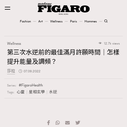
Fashion
Art
Wellness
Paris
Hommes
Fashion
Wellness
12.7k views
Art
第三次水逆前的最佳滿月許願時間｜怎樣
提升能量及調頻？
Wellness
莎拉
07.09.2022
Karena Lam is On Our Cover
FigaroHealth
Series:
Paris
心靈
星相玄學
水逆
Tags:
Hommes