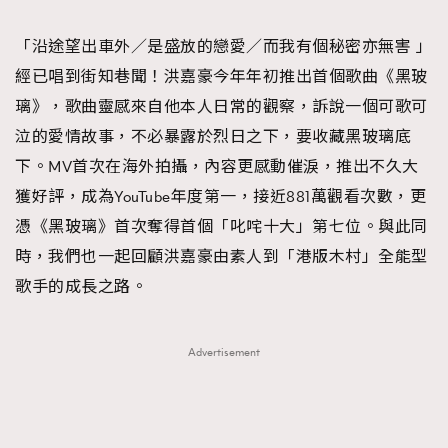
TRENDING
「沿途望出車外／是盛放的戀愛／而我有個秘密亦無害 」
#FigaroExhibition 群星力撐MF X Leung Mo《See
AFrenchMind
3
經已唱到街知巷聞！洪嘉豪今年年初推出首個歌曲《黑玻
You In My Dream》展覽
DressLikeAParisienne
1
璃》，歌曲靈感來自他本人日常的觀察，訴說一個可歌可
EmpowerF
103
泣的愛情故事，不必暴露於烈日之下，要收藏黑玻璃底
FashionWeek
191
下。MV首次在海外拍攝，內容更感動催淚，推出不久大
FigaroAesthetic
308
獲好評，成為YouTube年度第一，接近881萬觀看次數，更
FigaroAstrology
416
憑《黑玻璃》首次奪得首個「叱咤十大」第七位。與此同
FigaroBeauty
424
時，我們也一起回顧洪嘉豪由素人到「港版木村」全能型
FigaroBeautyRitual
7
歌手的成長之路。
FigaroCeleb
547
#FigaroExhibition Wyman 揭曉 Figaro Exhibition
FigaroCinéma
281
Advertisement
第二站！
FigaroDigitalCover
17
FigaroExhibition
12
FigaroExpert
1