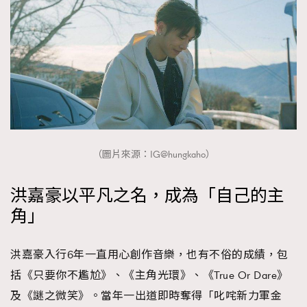
（圖片來源：IG@hungkaho）
洪嘉豪以平凡之名，成為「自己的主
角」
洪嘉豪入行6年一直用心創作音樂，也有不俗的成績，包
括《只要你不尷尬》、《主角光環》、《True Or Dare》
及《謎之微笑》。當年一出道即時奪得「叱咤新力軍金