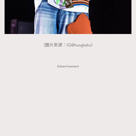
About us
Collaboration Opportunity
Disclaimer
Privacy
New Media Group
|
Madame Figaro editions:
France
|
Greece
|
Japan
|
Portugal
|
Spain
（圖片來源：IG@hungkaho）
Advertisement