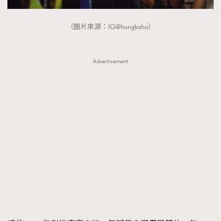
（圖片來源：IG@hungkaho）
Advertisement