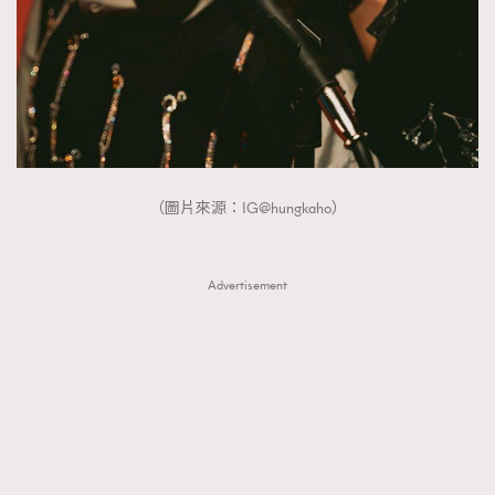
（圖片來源：IG@hungkaho）
Advertisement