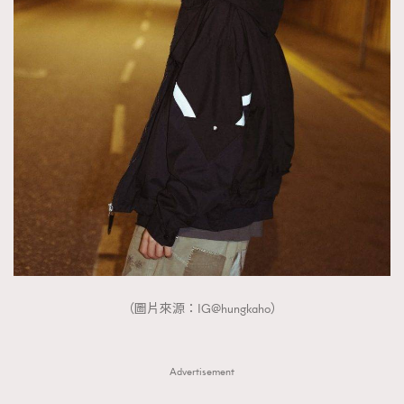
（圖片來源：IG@hungkaho）
Advertisement