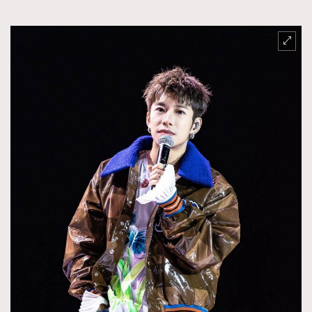
時裝心理學
2
當巨蟹座遇上處女座 Tyson Yoshi x 林家謙
煲劇日常
334
玩物壯志
1
本人已詳閱並同意遵守本文列明條款及細則。 請瀏覽
(
nmg.com.hk/privacy
) 閱讀本公司的私隱政策聲明。
本人願意接收新傳媒集團的最新消息及其他宣傳資訊，本人同意
新傳媒集團使用本人的個人資料於任何推廣用途。