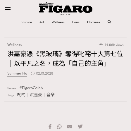
Fashion
Art
Wellness
Paris
Hommes
Fashion
Wellness
14.96k views
Art
洪嘉豪憑《黑玻璃》奪得叱咤十大第七位
｜以平凡之名，成為「自己的主角」
Wellness
Summer Ha
02.01.2025
Karena Lam is On Our Cover
FigaroCeleb
Series:
Paris
叱咤
洪嘉豪
音樂
Tags:
Hommes