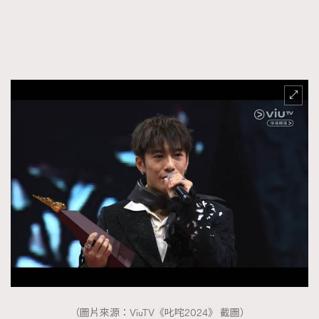
FigaroTalk
48
FigaroWatch
83
Grooming&Fitness
38
HommesFashion
2
HommeStyle
132
NoBagNoLife
349
People
53
#FigaroIssue 專訪陳漢娜Hanna與Takuro｜模特
TheFrenchWay
145
情侶談愛情
VAxChowSangSang
4
WatchesWonder&Beyond
21
WatchesWonder&Beyond
1
向ChanelN°5致敬
1
大時代小事情
42
時尚熱話
537
時尚配飾
（圖片來源：ViuTV《叱咤2024》 截圖）
297