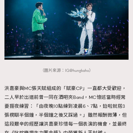
AFrenchMind
DressLikeAParisienne
EmpowerF
FashionWeek
FigaroAesthetic
（圖片來源：IG@hungkaho）
洪嘉豪與MC張天賦組成的「賦豪CP」一直都大受歡迎，
二人早於出道前曾一同在酒吧夾Band，MC憶述當時經常
要捱夜練習：「由夜晚10點練到凌晨6、7點，攰啦就搭3
張櫈瞓半個鐘，半個鐘之後又踩過。」雖然報酬微薄，但
這段艱辛的經歷讓洪嘉豪珍惜每一個表演的機會，並最終
在《叱咤樂壇生力軍金獎》中榮獲新人王封號。