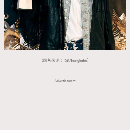
（圖片來源：IG@hungkaho）
Advertisement