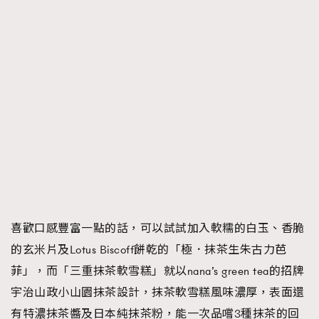
喜歡口感豐富一點的話，可以試試加入軟糯的白玉、香脆
的玄米片及Lotus Biscoff餅乾的「極．抹茶生朱古力芭
菲」，而「三重抹茶軟雪糕」就以nana’s green tea的招牌
宇治山政小山園抹茶設計，抹茶軟雪糕風味濃厚，表面還
有特濃抹茶醬及日本純抹茶粉，能一次品嚐3種抹茶的回