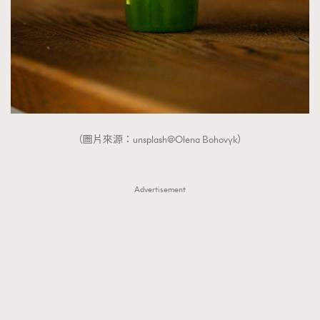
（圖片來源：unsplash@Olena Bohovyk）
Advertisement
TRENDING