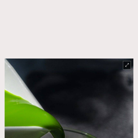
時裝心理學
2
當巨蟹座遇上處女座 Tyson Yoshi x 林家謙
煲劇日常
334
玩物壯志
1
本人已詳閱並同意遵守本文列明條款及細則。 請瀏覽
(
nmg.com.hk/privacy
) 閱讀本公司的私隱政策聲明。
本人願意接收新傳媒集團的最新消息及其他宣傳資訊，本人同意
新傳媒集團使用本人的個人資料於任何推廣用途。