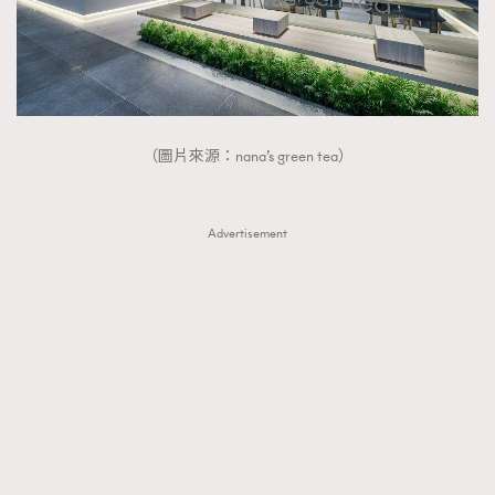
（圖片來源：nana’s green tea）
Advertisement