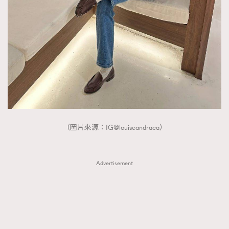
FigaroTalk
48
FigaroWatch
83
Grooming&Fitness
38
HommesFashion
2
HommeStyle
132
NoBagNoLife
349
People
53
#FigaroIssue 專訪陳漢娜Hanna與Takuro｜模特
TheFrenchWay
145
情侶談愛情
（圖片來源：IG@louiseandraca）
VAxChowSangSang
4
WatchesWonder&Beyond
21
WatchesWonder&Beyond
1
Advertisement
向ChanelN°5致敬
1
大時代小事情
42
時尚熱話
537
時尚配飾
297