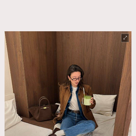
FigaroFrancais
41
FigaroGadget
1
FigaroHealth
647
FigaroHub
128
FigaroIcon
68
法國五月French May專訪四位香港文藝代表
FigaroInsight
156
FigaroIssue
271
FigaroJewellery
87
FigaroLifestyle
230
FigaroLove
89
FigaroMasterclass
20
FigaroMusic
90
FigaroStyle
89
#FigaroIssue 容祖兒封面專訪｜追逐歌手夢
FigaroSubculture
14