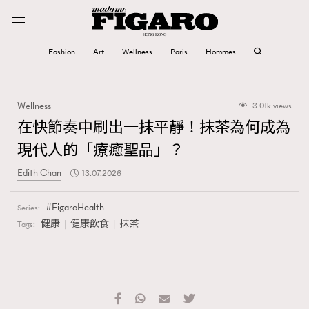
Fashion
Art
Wellness
Paris
Hommes
Fashion
Wellness
3.01k views
Art
在快節奏中刷出一抹平靜！抹茶為何成為
現代人的「療癒聖品」？
Wellness
Edith Chan
13.07.2026
Karena Lam is On Our Cover
FigaroHealth
Series:
Paris
健康
健康飲食
抹茶
Tags:
Hommes