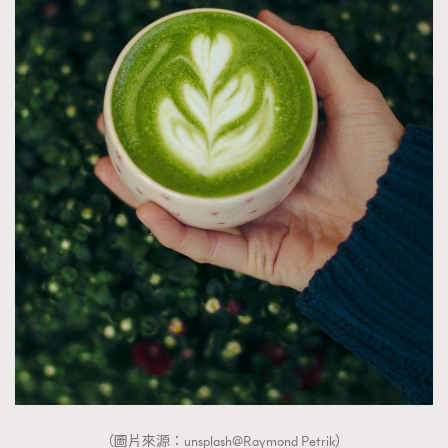
（圖片來源：unsplash@Raymond Petrik）