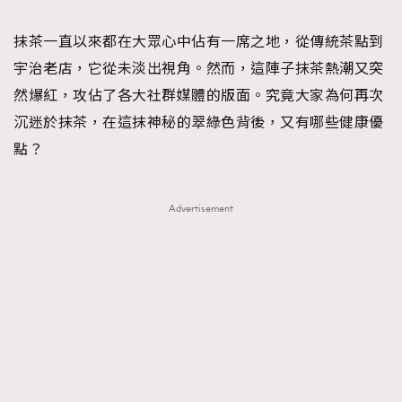
TRENDING
抹茶一直以來都在大眾心中佔有一席之地，從傳統茶點到
#FigaroExhibition 群星力撐MF X Leung Mo《See
AFrenchMind
3
宇治老店，它從未淡出視角。然而，這陣子抹茶熱潮又突
You In My Dream》展覽
DressLikeAParisienne
1
然爆紅，攻佔了各大社群媒體的版面。究竟大家為何再次
EmpowerF
103
沉迷於抹茶，在這抹神秘的翠綠色背後，又有哪些健康優
FashionWeek
191
點？
FigaroAesthetic
308
FigaroAstrology
416
Advertisement
FigaroBeauty
424
FigaroBeautyRitual
7
FigaroCeleb
547
#FigaroExhibition Wyman 揭曉 Figaro Exhibition
FigaroCinéma
281
第二站！
FigaroDigitalCover
17
FigaroExhibition
12
FigaroExpert
1