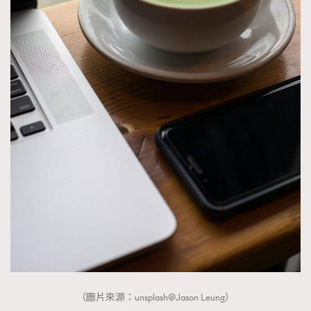
（圖片來源：unsplash@Jason Leung）