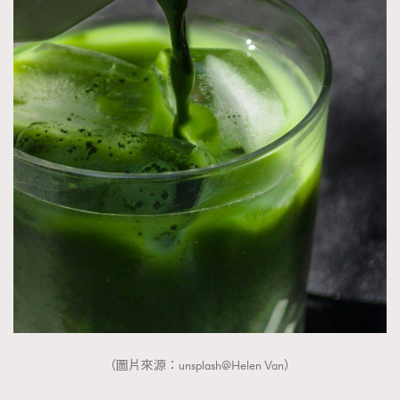
About us
Collaboration Opportunity
Disclaimer
Privacy
New Media Group
|
Madame Figaro editions:
France
|
Greece
|
Japan
|
Portugal
|
Spain
（圖片來源：unsplash@Helen Van）