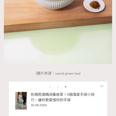
（圖片來源：nana’s green tea）
Advertisement
RECOMMENDED