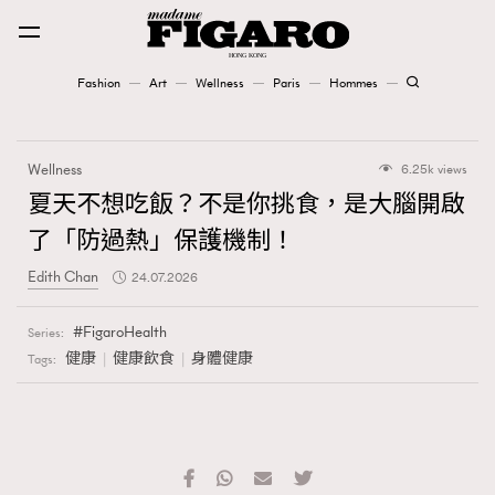
Fashion
Art
Wellness
Paris
Hommes
Fashion
Wellness
6.25k views
Art
夏天不想吃飯？不是你挑食，是大腦開啟
了「防過熱」保護機制！
Wellness
Edith Chan
24.07.2026
Karena Lam is On Our Cover
FigaroHealth
Series:
Paris
健康
健康飲食
身體健康
Tags:
Hommes