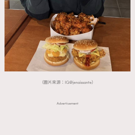
時裝心理學
2
當巨蟹座遇上處女座 Tyson Yoshi x 林家謙
煲劇日常
334
玩物壯志
1
（圖片來源：IG@jenaissante）
本人已詳閱並同意遵守本文列明條款及細則。 請瀏覽
(
nmg.com.hk/privacy
) 閱讀本公司的私隱政策聲明。
本人願意接收新傳媒集團的最新消息及其他宣傳資訊，本人同意
新傳媒集團使用本人的個人資料於任何推廣用途。
Advertisement