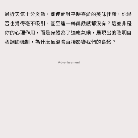
TRENDING
最近天氣十分炎熱，即使面對平時喜愛的美味佳餚，你是
#FigaroExhibition 群星力撐MF X Leung Mo《See
AFrenchMind
3
否也覺得毫不吸引，甚至連一絲飢餓感都沒有？這並非是
You In My Dream》展覽
DressLikeAParisienne
1
你的心理作用，而是身體為了適應氣候，展現出的聰明自
EmpowerF
103
我調節機制，為什麼氣溫會直接影響我們的食慾？
FashionWeek
191
FigaroAesthetic
308
Advertisement
FigaroAstrology
415
FigaroBeauty
424
FigaroBeautyRitual
7
FigaroCeleb
547
#FigaroExhibition Wyman 揭曉 Figaro Exhibition
FigaroCinéma
281
第二站！
FigaroDigitalCover
17
FigaroExhibition
12
FigaroExpert
1