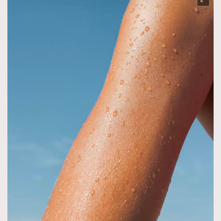
AFrenchMind
DressLikeAParisienne
EmpowerF
FashionWeek
FigaroAesthetic