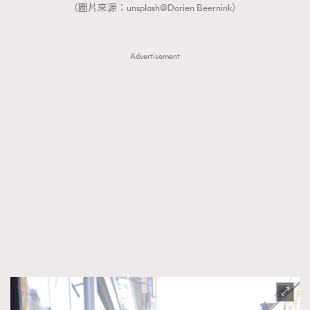
（圖片來源：unsplash@Dorien Beernink）
Advertisement