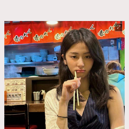
FigaroFrancais
41
FigaroGadget
1
FigaroHealth
647
FigaroHub
128
FigaroIcon
68
法國五月French May專訪四位香港文藝代表
FigaroInsight
156
FigaroIssue
271
FigaroJewellery
87
FigaroLifestyle
230
FigaroLove
89
FigaroMasterclass
20
FigaroMusic
90
FigaroStyle
89
#FigaroIssue 容祖兒封面專訪｜追逐歌手夢
FigaroSubculture
14