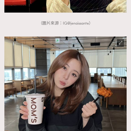
FigaroTalk
48
FigaroWatch
83
Grooming&Fitness
38
（圖片來源：IG@jenaissante）
HommesFashion
2
HommeStyle
132
NoBagNoLife
349
People
53
#FigaroIssue 專訪陳漢娜Hanna與Takuro｜模特
TheFrenchWay
145
情侶談愛情
VAxChowSangSang
4
WatchesWonder&Beyond
21
WatchesWonder&Beyond
1
向ChanelN°5致敬
1
大時代小事情
42
時尚熱話
537
時尚配飾
297