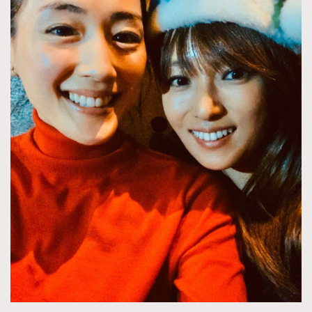
About us
Collaboration Opportunity
Disclaimer
Privacy
New Media Group
|
Madame Figaro editions:
France
|
Greece
|
Japan
|
Portugal
|
Spain