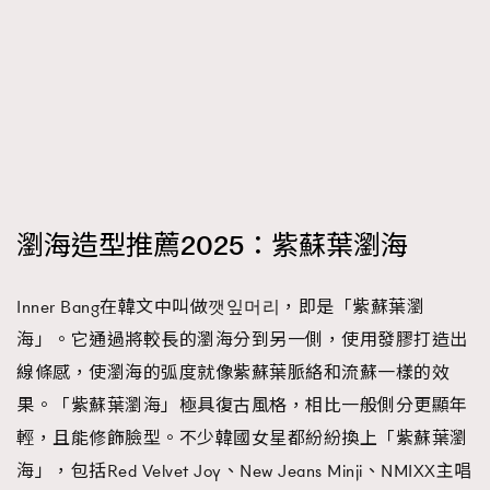
時裝心理學
2
當巨蟹座遇上處女座 Tyson Yoshi x 林家謙
煲劇日常
334
玩物壯志
1
瀏海造型推薦2025：紫蘇葉瀏海
本人已詳閱並同意遵守本文列明條款及細則。 請瀏覽
Inner Bang在韓文中叫做깻잎머리，即是「紫蘇葉瀏
(
nmg.com.hk/privacy
) 閱讀本公司的私隱政策聲明。
海」。它通過將較長的瀏海分到另一側，使用發膠打造出
本人願意接收新傳媒集團的最新消息及其他宣傳資訊，本人同意
線條感，使瀏海的弧度就像紫蘇葉脈絡和流蘇一樣的效
新傳媒集團使用本人的個人資料於任何推廣用途。
果。「紫蘇葉瀏海」極具復古風格，相比一般側分更顯年
輕，且能修飾臉型。不少韓國女星都紛紛換上「紫蘇葉瀏
海」，包括Red Velvet Joy、New Jeans Minji、NMIXX主唱