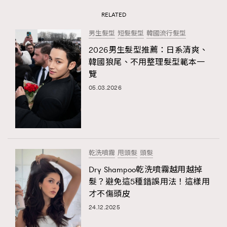
RELATED
男生髮型
短髮髮型
韓國流行髮型
2026男生髮型推薦：日系清爽、
韓國狼尾、不用整理髮型範本一
覽
05.03.2026
乾洗噴霧
甩頭髮
頭髮
Dry Shampoo乾洗噴霧越用越掉
髮？避免這5種錯誤用法！這樣用
才不傷頭皮
24.12.2025