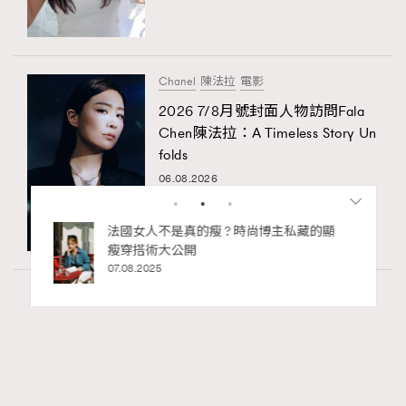
Chanel
陳法拉
電影
2026 7/8月號封面人物訪問Fala
Chen陳法拉：A Timeless Story Un
folds
06.08.2026
私藏的顯
別再用酒精消毒皮革！6個清潔手袋小技
巧，讓你更愛惜你的手袋
02.06.2025
Wellness
70 views
2026年8月每周星座運程【8月9日至8月15
RECOMMENDED