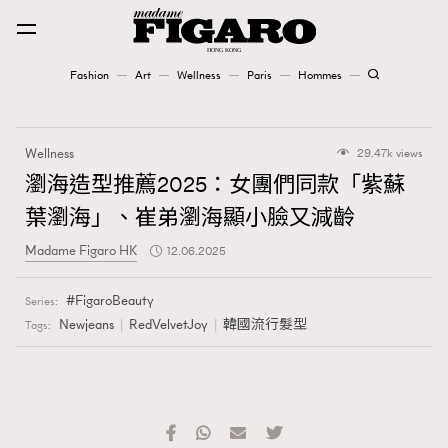
Fashion
Art
Wellness
Paris
Hommes
Fashion
Wellness
29.47k views
Art
瀏海造型推薦2025：女團們同款「紫蘇
葉瀏海」、崔弟瀏海顯小臉又減齡
Wellness
Madame Figaro HK
12.06.2025
Karena Lam is On Our Cover
FigaroBeauty
Series:
Paris
Newjeans
RedVelvetJoy
韓國流行髮型
Tags:
Hommes