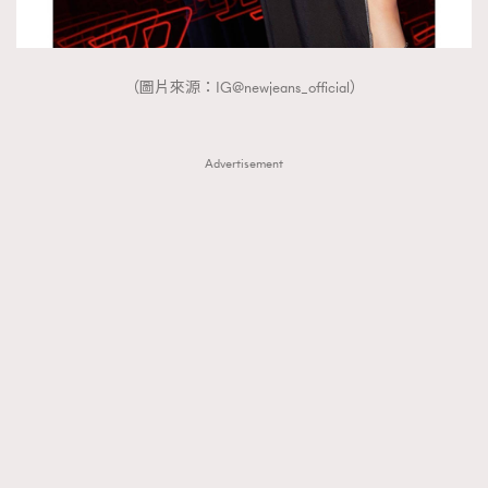
（圖片來源：IG@newjeans_official）
Advertisement