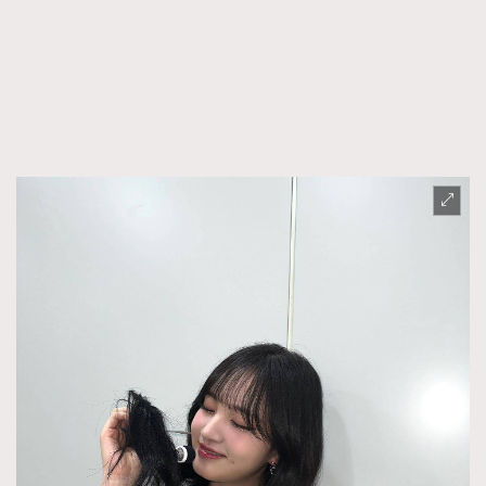
FigaroFrancais
41
FigaroGadget
1
FigaroHealth
647
FigaroHub
128
FigaroIcon
68
法國五月French May專訪四位香港文藝代表
FigaroInsight
156
FigaroIssue
271
FigaroJewellery
87
FigaroLifestyle
230
FigaroLove
89
FigaroMasterclass
20
FigaroMusic
90
FigaroStyle
89
#FigaroIssue 容祖兒封面專訪｜追逐歌手夢
FigaroSubculture
14