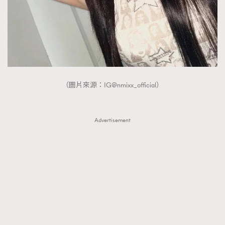
（圖片來源：IG@nmixx_official）
Advertisement