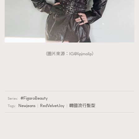
（圖片來源：IG@lipjmolip）
FigaroBeauty
Series:
Newjeans
RedVelvetJoy
韓國流行髮型
Tags: