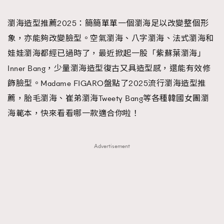
TRENDING
瀏海造型推薦2025：簡簡單單一個瀏海足以改變整個形
#FigaroExhibition 群星力撐MF X Leung Mo《See
AFrenchMind
3
象，亦能夠改變臉型。空氣瀏海、八字瀏海、法式瀏海和
You In My Dream》展覽
DressLikeAParisienne
1
娃娃瀏海都經已過時了，最近掀起一股「紫蘇葉瀏海」
EmpowerF
103
Inner Bang，少量瀏海造型復古又具造型感，還能有效修
FashionWeek
191
飾臉型。Madame FIGARO盤點了2025流行瀏海造型推
FigaroAesthetic
308
薦，胎毛瀏海、崔弟瀏海Tweety Bang等各種韓國女團瀏
FigaroAstrology
416
海範本，快來看看哪一款適合你啦！
FigaroBeauty
424
FigaroBeautyRitual
7
Advertisement
FigaroCeleb
547
#FigaroExhibition Wyman 揭曉 Figaro Exhibition
FigaroCinéma
281
第二站！
FigaroDigitalCover
17
FigaroExhibition
12
FigaroExpert
1