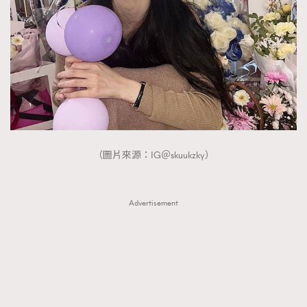
（圖片來源：IG＠skuukzky）
Advertisement