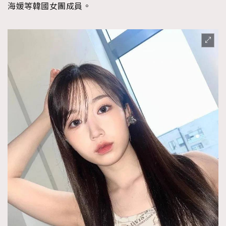
海媛等韓國女團成員。
About us
Collaboration Opportunity
Disclaimer
Privacy
New Media Group
|
Madame Figaro editions:
France
|
Greece
|
Japan
|
Portugal
|
Spain