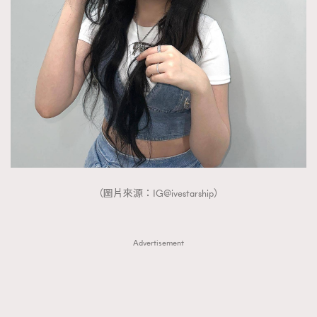
FigaroTalk
48
FigaroWatch
83
Grooming&Fitness
38
HommesFashion
2
HommeStyle
132
NoBagNoLife
349
People
53
#FigaroIssue 專訪陳漢娜Hanna與Takuro｜模特
TheFrenchWay
145
情侶談愛情
VAxChowSangSang
4
（圖片來源：IG@ivestarship）
WatchesWonder&Beyond
21
WatchesWonder&Beyond
1
Advertisement
向ChanelN°5致敬
1
大時代小事情
42
時尚熱話
537
時尚配飾
297