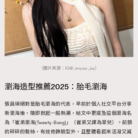
（圖片來源：IG@_imyour_joy）
瀏海造型推薦2025：胎毛瀏海
張員瑛絕對是胎毛瀏海的代表，早前於個人社交平台分享
新瀏海後，隨即掀起一股熱潮，帖文中更提及這個瀏海名
為「崔弟瀏海(Tweety-Bang)」（崔弟又譯為翠兒）。前額
的碎碎的髮絲，有效修飾臉型外，且整體看起來活潑又減