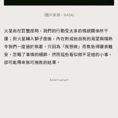
FigaroTalk
48
FigaroWatch
83
（圖片來源：NASA）
Grooming&Fitness
38
HommesFashion
2
火星尚在巨蟹座時，我們的行動受太多的情感關係所干
HommeStyle
132
擾；到火星轉入獅子座後，內在對成就自我的渴望與熾熱
NoBagNoLife
349
令我們一度過於執着，只因為「我想做」而焦急得寢食難
People
53
安，忽略了事情的細節，然而這些看似微不足道的小事，
#FigaroIssue 專訪陳漢娜Hanna與Takuro｜模特
TheFrenchWay
145
情侶談愛情
卻可能帶來無可挽救的結果。
VAxChowSangSang
4
WatchesWonder&Beyond
21
Advertisement
WatchesWonder&Beyond
1
向ChanelN°5致敬
1
大時代小事情
42
時尚熱話
537
時尚配飾
297