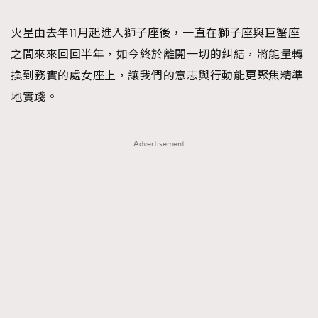
TRENDING
火星由去年11月起進入獅子座後，一直在獅子座與巨蟹座
#FigaroExhibition 群星力撐MF X Leung Mo《See
AFrenchMind
3
之間來來回回半年，如今終於離開一切的糾結，將能量轉
You In My Dream》展覽
DressLikeAParisienne
1
換到務實的處女座上，讓我們的意志與行動能更聚焦精準
EmpowerF
103
地實踐。
FashionWeek
191
FigaroAesthetic
308
Advertisement
FigaroAstrology
416
FigaroBeauty
424
FigaroBeautyRitual
7
FigaroCeleb
547
#FigaroExhibition Wyman 揭曉 Figaro Exhibition
FigaroCinéma
281
第二站！
FigaroDigitalCover
17
FigaroExhibition
12
FigaroExpert
1