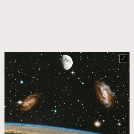
時裝心理學
2
當巨蟹座遇上處女座 Tyson Yoshi x 林家謙
煲劇日常
334
玩物壯志
1
本人已詳閱並同意遵守本文列明條款及細則。 請瀏覽
(
nmg.com.hk/privacy
) 閱讀本公司的私隱政策聲明。
本人願意接收新傳媒集團的最新消息及其他宣傳資訊，本人同意
新傳媒集團使用本人的個人資料於任何推廣用途。