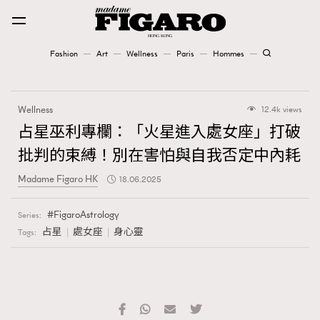
Fashion
Art
Wellness
Paris
Hommes
Fashion
Wellness
12.4k views
Art
占星巫利專欄：「火星進入處女座」打破
批判的束縛！別在害怕與自我否定中內耗
Wellness
Madame Figaro HK
18.06.2025
Karena Lam is On Our Cover
FigaroAstrology
Series:
Paris
占星
處女座
身心靈
Tags:
Hommes