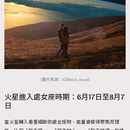
About us
Collaboration Opportunity
Disclaimer
Privacy
New Media Group
|
Madame Figaro editions:
France
|
Greece
|
Japan
|
Portugal
|
Spain
（圖片來源：IG@siick_mood）
火星進入處女座時期：6月17日至8月7
日
當火星轉入着重細節的處女座時，能量會變得聚焦而理