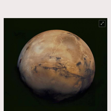
FigaroFrancais
41
FigaroGadget
1
FigaroHealth
647
FigaroHub
128
FigaroIcon
68
法國五月French May專訪四位香港文藝代表
FigaroInsight
156
FigaroIssue
271
FigaroJewellery
87
FigaroLifestyle
230
FigaroLove
89
FigaroMasterclass
20
FigaroMusic
90
FigaroStyle
89
#FigaroIssue 容祖兒封面專訪｜追逐歌手夢
FigaroSubculture
14