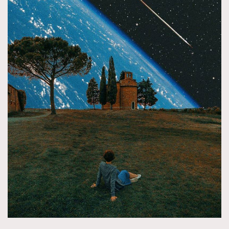
TRENDING
AFrenchMind
DressLikeAParisienne
EmpowerF
FashionWeek
FigaroAesthetic