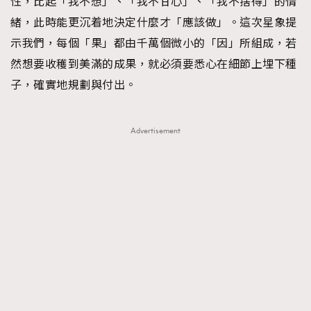
性，比起「我不想」、「我不甘心」、「我不捨得」的情
緒，此時能更沉着地決定什麼才「應該做」。這次星象提
示我們，每個「果」都由千萬個微小的「因」所組成，若
然想要收穫到美滿的成果，就必須要悉心在細節上埋下種
子，確實地規劃與付出。
Advertisement