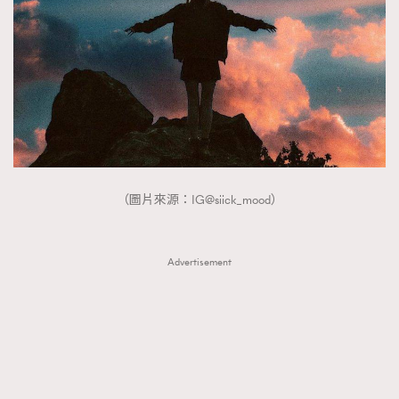
（圖片來源：IG@siick_mood）
Advertisement