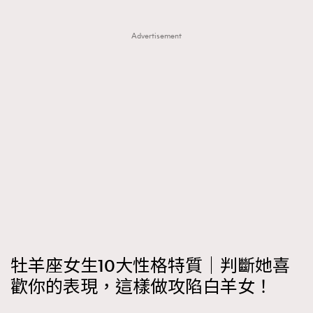
時裝心理學
2
當巨蟹座遇上處女座 Tyson Yoshi x 林家謙
煲劇日常
Advertisement
334
玩物壯志
1
本人已詳閱並同意遵守本文列明條款及細則。 請瀏覽
(
nmg.com.hk/privacy
) 閱讀本公司的私隱政策聲明。
本人願意接收新傳媒集團的最新消息及其他宣傳資訊，本人同意
新傳媒集團使用本人的個人資料於任何推廣用途。
牡羊座女生10大性格特質｜判斷她喜
歡你的表現，這樣做攻陷白羊女！