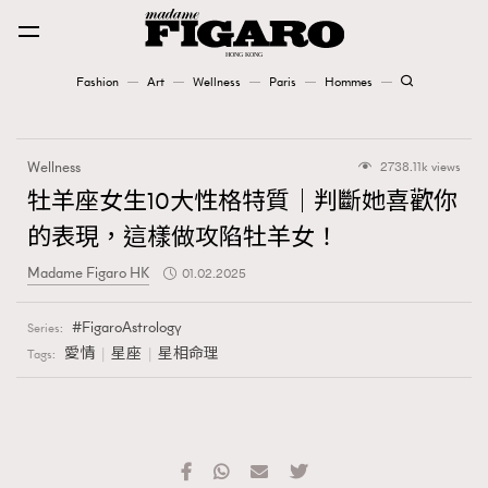
Fashion
Art
Wellness
Paris
Hommes
Fashion
Wellness
2738.11k views
Art
牡羊座女生10大性格特質｜判斷她喜歡你
的表現，這樣做攻陷牡羊女！
Wellness
Madame Figaro HK
01.02.2025
Karena Lam is On Our Cover
FigaroAstrology
Series:
Paris
愛情
星座
星相命理
Tags:
Hommes