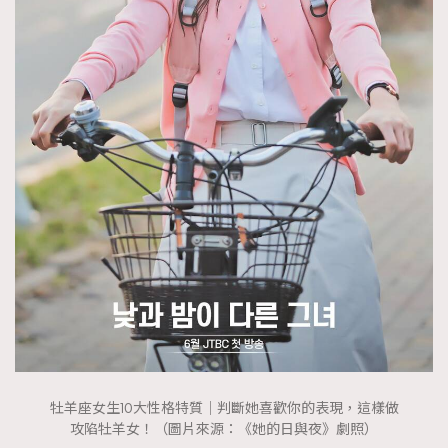
FigaroTalk
48
FigaroWatch
83
Grooming&Fitness
38
HommesFashion
2
HommeStyle
132
NoBagNoLife
349
People
53
#FigaroIssue 專訪陳漢娜Hanna與Takuro｜模特
TheFrenchWay
145
情侶談愛情
VAxChowSangSang
4
WatchesWonder&Beyond
21
WatchesWonder&Beyond
1
向ChanelN°5致敬
1
大時代小事情
42
時尚熱話
牡羊座女生10大性格特質｜判斷她喜歡你的表現，這樣做
537
攻陷牡羊女！（圖片來源：《她的日與夜》劇照）
時尚配飾
297