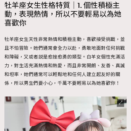
牡羊座女生性格特質｜1. 個性積極主
About us
Collaboration Opportunity
Disclaimer
Privacy
動，表現熱情，所以不要輕易以為她
New Media Group
|
Madame Figaro editions:
France
|
Greece
喜歡你
|
Japan
|
Portugal
|
Spain
牡羊座女生天性非常熱情和積極主動，喜歡接受挑戰，並
且不怕冒險。她們通常會全力以赴，勇敢地面對任何挑戰
和障礙，又或者説是愈挫愈勇的類型。白羊女個性充滿活
力，對生活充滿熱情和熱愛，而且非常開朗、友善、真誠
和坦率，她們通常可以輕鬆地和任何人建立起友好的關
係，所以男生們要小心，千萬不要輕易以為她喜歡你！