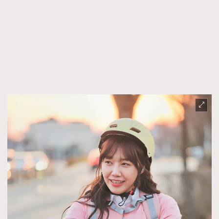
FigaroFrancais
41
FigaroGadget
1
FigaroHealth
647
FigaroHub
128
FigaroIcon
68
法國五月French May專訪四位香港文藝代表
FigaroInsight
156
FigaroIssue
271
FigaroJewellery
87
FigaroLifestyle
230
FigaroLove
89
FigaroMasterclass
20
FigaroMusic
90
FigaroStyle
89
#FigaroIssue 容祖兒封面專訪｜追逐歌手夢
FigaroSubculture
14