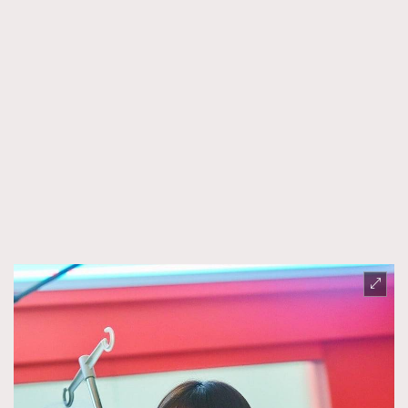
AFrenchMind
DressLikeAParisienne
EmpowerF
FashionWeek
FigaroAesthetic