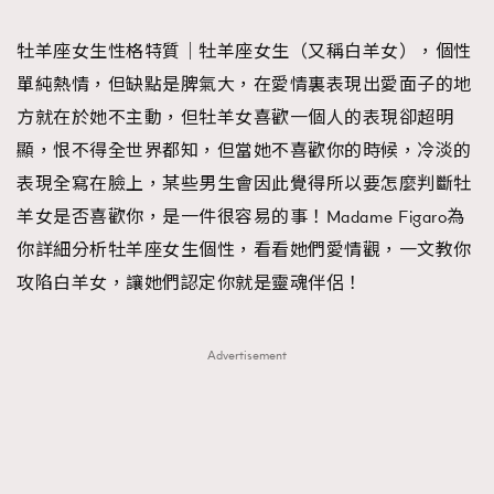
TRENDING
牡羊座女生性格特質｜牡羊座女生（又稱白羊女），個性
#FigaroExhibition 群星力撐MF X Leung Mo《See
AFrenchMind
3
單純熱情，但缺點是脾氣大，在愛情裏表現出愛面子的地
You In My Dream》展覽
DressLikeAParisienne
1
方就在於她不主動，但牡羊女喜歡一個人的表現卻超明
EmpowerF
103
顯，恨不得全世界都知，但當她不喜歡你的時候，冷淡的
FashionWeek
191
表現全寫在臉上，某些男生會因此覺得所以要怎麼判斷牡
FigaroAesthetic
308
羊女是否喜歡你，是一件很容易的事！Madame Figaro為
FigaroAstrology
416
你詳細分析牡羊座女生個性，看看她們愛情觀，一文教你
FigaroBeauty
424
攻陷白羊女，讓她們認定你就是靈魂伴侶！
FigaroBeautyRitual
7
FigaroCeleb
547
Advertisement
#FigaroExhibition Wyman 揭曉 Figaro Exhibition
FigaroCinéma
281
第二站！
FigaroDigitalCover
17
FigaroExhibition
12
FigaroExpert
1