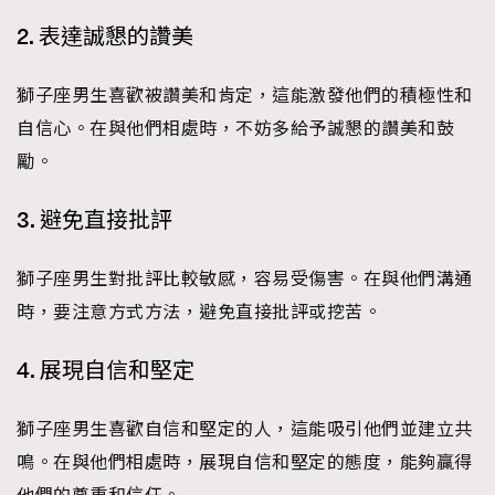
時裝心理學
2
2. 表達誠懇的讚美
當巨蟹座遇上處女座 Tyson Yoshi x 林家謙
煲劇日常
334
玩物壯志
1
獅子座男生喜歡被讚美和肯定，這能激發他們的積極性和
自信心。在與他們相處時，不妨多給予誠懇的讚美和鼓
勵。
3. 避免直接批評
獅子座男生對批評比較敏感，容易受傷害。在與他們溝通
本人已詳閱並同意遵守本文列明條款及細則。 請瀏覽
時，要注意方式方法，避免直接批評或挖苦。
(
nmg.com.hk/privacy
) 閱讀本公司的私隱政策聲明。
本人願意接收新傳媒集團的最新消息及其他宣傳資訊，本人同意
4. 展現自信和堅定
新傳媒集團使用本人的個人資料於任何推廣用途。
獅子座男生喜歡自信和堅定的人，這能吸引他們並建立共
鳴。在與他們相處時，展現自信和堅定的態度，能夠贏得