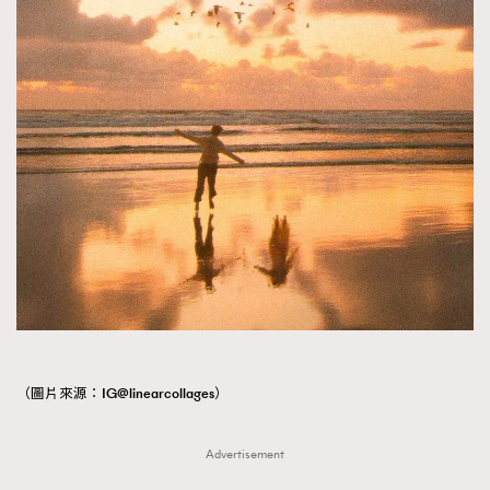
（圖片來源：IG@linearcollages）
Advertisement