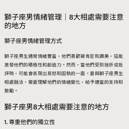
FigaroFrancais
41
FigaroGadget
1
獅子座男情緒管理｜8大相處需要注意
FigaroHealth
647
的地方
FigaroHub
128
獅子座男情緒管理方式
FigaroIcon
68
法國五月French May專訪四位香港文藝代表
FigaroInsight
156
獅子座男生通常情緒豐富，他們喜歡被肯定和讚美，這能
FigaroIssue
271
激發他們的積極性和創造力。然而，當他們受到挫折或批
FigaroJewellery
87
評時，可能會表現出易怒和固執的一面。要與獅子座男生
FigaroLifestyle
230
相處融洽，需要理解他們的情緒變化，給予適當的支持和
FigaroLove
89
鼓勵。
FigaroMasterclass
20
FigaroMusic
90
獅子座男8大相處需要注意的地方
FigaroStyle
89
#FigaroIssue 容祖兒封面專訪｜追逐歌手夢
1. 尊重他們的獨立性
FigaroSubculture
14