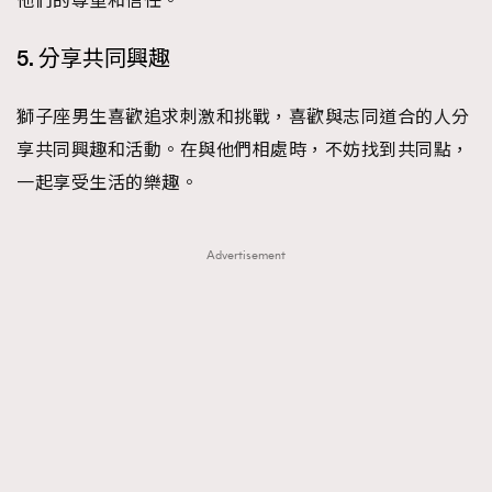
他們的尊重和信任。
About us
Collaboration Opportunity
Disclaimer
Privacy
5. 分享共同興趣
New Media Group
|
Madame Figaro editions:
France
|
Greece
|
Japan
|
Portugal
|
Spain
獅子座男生喜歡追求刺激和挑戰，喜歡與志同道合的人分
享共同興趣和活動。在與他們相處時，不妨找到共同點，
一起享受生活的樂趣。
Advertisement