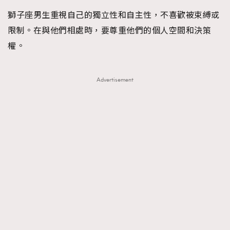
FigaroTalk
48
獅子座男生重視自己的獨立性和自主性，不喜歡被束縛或
FigaroWatch
83
限制。在與他們相處時，要尊重他們的個人空間和決策
Grooming&Fitness
38
權。
HommesFashion
2
HommeStyle
132
Advertisement
NoBagNoLife
349
People
53
#FigaroIssue 專訪陳漢娜Hanna與Takuro｜模特
TheFrenchWay
145
情侶談愛情
VAxChowSangSang
4
WatchesWonder&Beyond
21
WatchesWonder&Beyond
1
向ChanelN°5致敬
1
大時代小事情
42
時尚熱話
537
時尚配飾
297