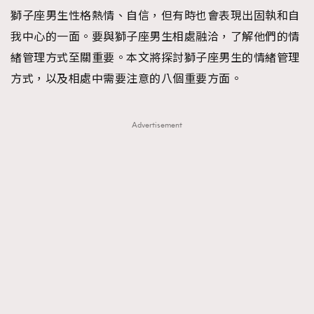
獅子座男生性格熱情、自信，但有時也會表現出固執和自
TRENDING
我中心的一面。要與獅子座男生相處融洽，了解他們的情
#FigaroExhibition 群星力撐MF X Leung Mo《See
AFrenchMind
3
緒管理方式至關重要。本文將探討獅子座男生的情緒管理
You In My Dream》展覽
DressLikeAParisienne
1
方式，以及相處中需要注意的八個重要方面。
EmpowerF
103
FashionWeek
191
Advertisement
FigaroAesthetic
308
FigaroAstrology
417
FigaroBeauty
424
FigaroBeautyRitual
7
FigaroCeleb
547
#FigaroExhibition Wyman 揭曉 Figaro Exhibition
FigaroCinéma
281
第二站！
FigaroDigitalCover
17
FigaroExhibition
12
FigaroExpert
1