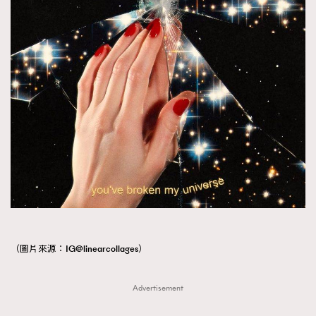
（圖片來源：IG@linearcollages）
Advertisement