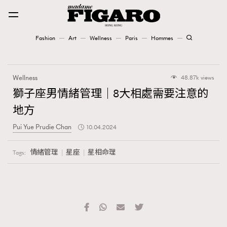
Fashion
Art
Wellness
Paris
Hommes
Fashion
Wellness
48.87k views
Art
獅子座男情緒管理｜8大相處需要注意的
地方
Wellness
Pui Yue Prudie Chan
10.04.2024
Karena Lam is On Our Cover
情緒管理
星座
星相命理
Tags:
Paris
Hommes