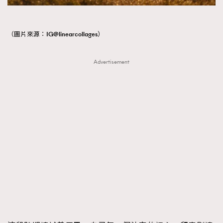
（圖片來源：IG@linearcollages）
Advertisement