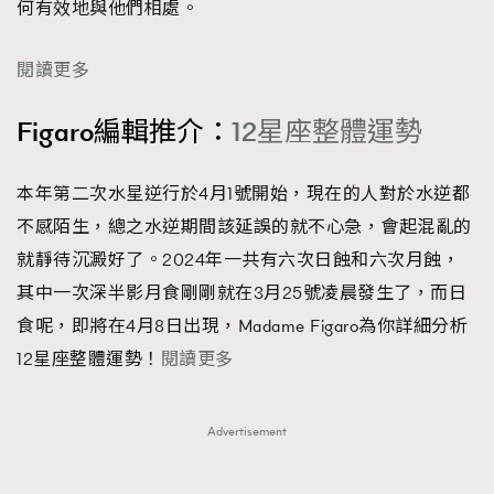
何有效地與他們相處。
閱讀更多
Figaro編輯推介：
12星座整體運勢
本年第二次水星逆行於4月1號開始，現在的人對於水逆都
不感陌生，總之水逆期間該延誤的就不心急，會起混亂的
就靜待沉澱好了。2024年一共有六次日蝕和六次月蝕，
其中一次深半影月食剛剛就在3月25號凌晨發生了，而日
食呢，即將在4月8日出現，Madame Figaro為你詳細分析
12星座整體運勢！
閱讀更多
Advertisement