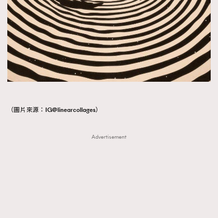
（圖片來源：IG@linearcollages）
Advertisement