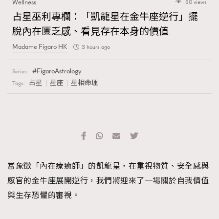
Wellness
50 views
占星巫利專欄：「凱龍星在金牛座逆行」擺
脫內在匱乏感、看見存在本身的價值
Madame Figaro HK
3 hours ago
FigaroAstrology
Series:
占星
星座
星相命理
Tags:
TRENDING
AFrenchMind
DressLikeAParisienne
EmpowerF
FashionWeek
FigaroAesthetic
當象徵「內在療癒師」的凱龍星，在重視物質、安全感與
感官的金牛座展開逆行，我們將迎來了一場關於自我價值
與生存恐懼的審視。