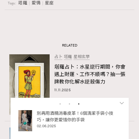
塔羅
愛情
星座
Tags:
RELATED
占卜
塔羅
星相玄學
塔羅占卜：水星逆行期間，你會
遇上財運、工作不順嗎？抽一張
牌教你化解水逆殺傷力
11.11.2025
私藏的顯
別再用酒精消毒皮革！6個清潔手袋小技
巧，讓你更愛惜你的手袋
02.06.2025
心理健康
情緒
愛情