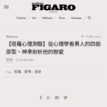
Fashion
Art
Wellness
Paris
Hommes
Fashion
Wellness
31.66k views
Art
【塔羅心理測驗】從心理學看男人的四個
原型，神準剖析他的戀愛
Wellness
莎拉
24.03.2021
Karena Lam is On Our Cover
塔羅
愛情
星座
Tags:
Paris
Hommes