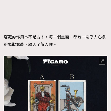
FigaroFrancais
41
FigaroGadget
1
FigaroHealth
647
FigaroHub
128
FigaroIcon
68
塔羅的作用本不是占卜，每一個畫面，都有一關乎人心象
法國五月French May專訪四位香港文藝代表
FigaroInsight
156
的象徵意義，助人了解人性。
FigaroIssue
271
FigaroJewellery
87
FigaroLifestyle
230
FigaroLove
89
FigaroMasterclass
20
FigaroMusic
90
FigaroStyle
89
#FigaroIssue 容祖兒封面專訪｜追逐歌手夢
FigaroSubculture
14