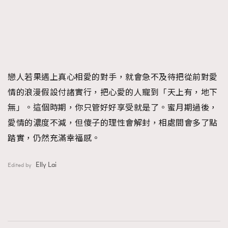
戀人若果遇上真心相愛的對手，就會急不及待把從前對愛
情的浪漫假設付諸實行，把心愛的人寵到「天上有，地下
無」。這個時期，你只管好好享受就是了。蜜月期過後，
愛情的濃度不減，但傻子的理性會解封，相處間會多了點
踏實，仍然充滿幸福感。
Elly Lai
Edited by