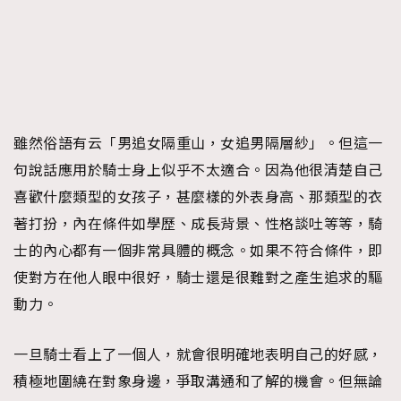
雖然俗語有云「男追女隔重山，女追男隔層紗」。但這一
句說話應用於騎士身上似乎不太適合。因為他很清楚自己
喜歡什麼類型的女孩子，甚麼樣的外表身高、那類型的衣
著打扮，內在條件如學歷、成長背景、性格談吐等等，騎
士的內心都有一個非常具體的概念。如果不符合條件，即
使對方在他人眼中很好，騎士還是很難對之產生追求的驅
動力。
一旦騎士看上了一個人，就會很明確地表明自己的好感，
積極地圍繞在對象身邊，爭取溝通和了解的機會。但無論