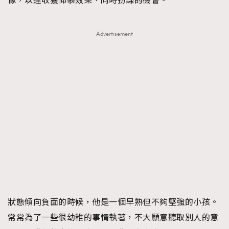
像，以達收獲仰慕效果、同時扮謙的機會。
Advertisement
狀態傾向負面的時候，他是一個早熟但不夠堅強的小孩。
常常為了一些很幼稚的事情執著，不大願意聽取別人的意