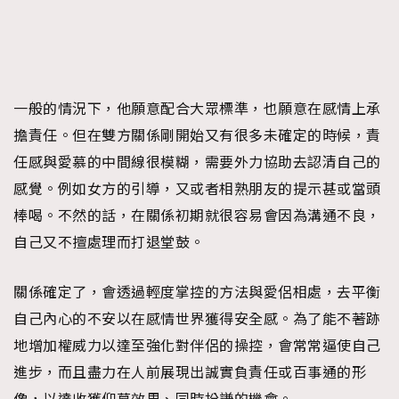
AFrenchMind
DressLikeAParisienne
EmpowerF
FashionWeek
FigaroAesthetic
一般的情況下，他願意配合大眾標準，也願意在感情上承
擔責任。但在雙方關係剛開始又有很多未確定的時候，責
任感與愛慕的中間線很模糊，需要外力協助去認清自己的
感覺。例如女方的引導，又或者相熟朋友的提示甚或當頭
棒喝。不然的話，在關係初期就很容易會因為溝通不良，
自己又不擅處理而打退堂鼓。
關係確定了，會透過輕度掌控的方法與愛侶相處，去平衡
自己內心的不安以在感情世界獲得安全感。為了能不著跡
地增加權威力以達至強化對伴侶的操控，會常常逼使自己
進步，而且盡力在人前展現出誠實負責任或百事通的形