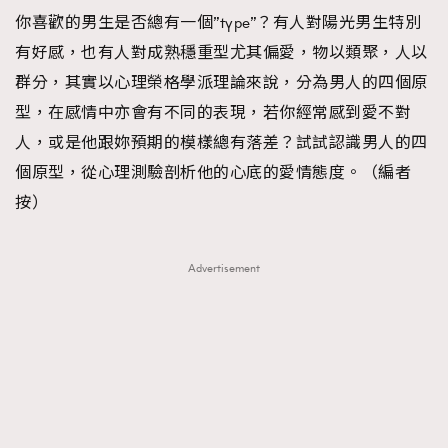
你喜歡的男生是否總有一個”type”？有人對陽光男生特別
TRENDING
有好感，也有人對成熟穩重型尤其偏愛，物以類聚，人以
#FigaroExhibition 群星力撐MF X Leung Mo《See
AFrenchMind
3
群分，其實以心理榮格學派理論來說，分為男人的四個原
You In My Dream》展覽
DressLikeAParisienne
1
型，在感情中亦會有不同的表現，若你經常感到愛不對
EmpowerF
103
人，或是他跟妳預期的模樣總有落差？試試認識男人的四
FashionWeek
191
個原型，從心理測驗剖析他的心底的愛情態度。（編者
FigaroAesthetic
308
按）
FigaroAstrology
415
FigaroBeauty
424
Advertisement
FigaroBeautyRitual
7
FigaroCeleb
547
#FigaroExhibition Wyman 揭曉 Figaro Exhibition
FigaroCinéma
281
第二站！
FigaroDigitalCover
17
FigaroExhibition
12
FigaroExpert
1