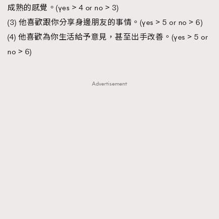
成熟的感覺。(yes > 4 or no > 3)
About us
Collaboration Opportunity
Disclaimer
Privacy
(3) 他喜歡跟你分享身邊朋友的事情。(yes > 5 or no > 6)
New Media Group
|
Madame Figaro editions:
France
|
Greece
(4) 他喜歡為你生活給予意見，甚至出手改善。(yes > 5 or
|
Japan
|
Portugal
|
Spain
no > 6)
Advertisement