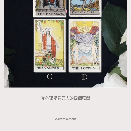
FigaroTalk
48
FigaroWatch
83
Grooming&Fitness
38
HommesFashion
2
HommeStyle
132
NoBagNoLife
349
People
53
#FigaroIssue 專訪陳漢娜Hanna與Takuro｜模特
TheFrenchWay
145
情侶談愛情
VAxChowSangSang
4
WatchesWonder&Beyond
21
WatchesWonder&Beyond
1
從心理學看男人的四個原型
向ChanelN°5致敬
1
大時代小事情
42
時尚熱話
Advertisement
537
時尚配飾
297