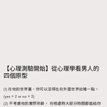
時裝心理學
2
當巨蟹座遇上處女座 Tyson Yoshi x 林家謙
煲劇日常
334
玩物壯志
1
本人已詳閱並同意遵守本文列明條款及細則。 請瀏覽
【心理測驗開始】從心理學看男人的
(
nmg.com.hk/privacy
) 閱讀本公司的私隱政策聲明。
四個原型
本人願意接收新傳媒集團的最新消息及其他宣傳資訊，本人同意
新傳媒集團使用本人的個人資料於任何推廣用途。
(1) 在他的世界裏，你可以活得比在外面世界幼稚一點。
(yes > 2 or no > 3)
(2) 不考慮他的實際年齡， 在相處時大部分時間都能給你