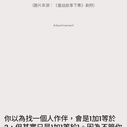
FigaroTalk
48
（圖片來源：《童話故事下集》劇照）
FigaroWatch
83
Grooming&Fitness
38
Advertisement
HommesFashion
2
HommeStyle
132
NoBagNoLife
349
People
53
#FigaroIssue 專訪陳漢娜Hanna與Takuro｜模特
TheFrenchWay
145
情侶談愛情
VAxChowSangSang
4
WatchesWonder&Beyond
21
WatchesWonder&Beyond
1
向ChanelN°5致敬
1
大時代小事情
42
時尚熱話
537
你以為找一個人作伴，會是1加1等於
時尚配飾
297