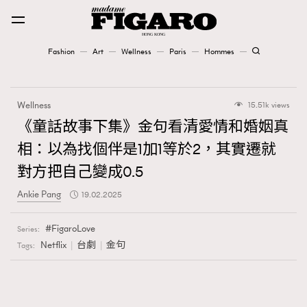
Fashion
Art
Wellness
Paris
Hommes
Fashion
Wellness
15.51k views
Art
《童話故事下集》金句看清愛情和婚姻真
相：以為找個伴是1加1等於2，其實遷就
Wellness
對方把自己變成0.5
Karena Lam is On Our Cover
Ankie Pang
19.02.2025
Paris
FigaroLove
Series:
Netflix
台劇
金句
Tags:
Hommes