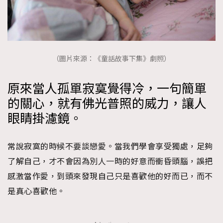
About us
Collaboration Opportunity
Disclaimer
Privacy
New Media Group
|
Madame Figaro editions:
France
|
Greece
|
Japan
|
Portugal
|
Spain
（圖片來源：《童話故事下集》劇照）
原來當人孤單寂寞覺得冷，一句簡單
的關心，就有佛光普照的威力，讓人
眼睛掛濾鏡。
常說寂寞的時候不要談戀愛。當我們學會享受獨處，足夠
了解自己，才不會因為別人一時的好意而衝昏頭腦，誤把
感激當作愛，到頭來發現自己只是喜歡他的好而已，而不
是真心喜歡他。