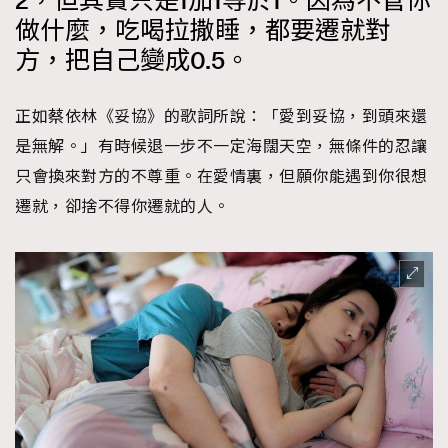
2，但其實只是1加1等於1。因為不管你
時裝心理學
2
做什麼，吃喝拉撒睡，都要遷就對
當巨蟹座遇上處女座 Tyson Yoshi x 林家謙
煲劇日常
方，把自己變成0.5。
334
玩物壯志
1
正如蔡依林《妥協》的歌詞所說：「愛到妥協，到頭來還
是無解。」有時候退一步不一定海闊天空，無條件的忍讓
只會換來對方的不尊重。在愛情裏，但願你能遇到你很想
遷就，卻捨不得你遷就的人。
本人已詳閱並同意遵守本文列明條款及細則。 請瀏覽
(
nmg.com.hk/privacy
) 閱讀本公司的私隱政策聲明。
本人願意接收新傳媒集團的最新消息及其他宣傳資訊，本人同意
新傳媒集團使用本人的個人資料於任何推廣用途。