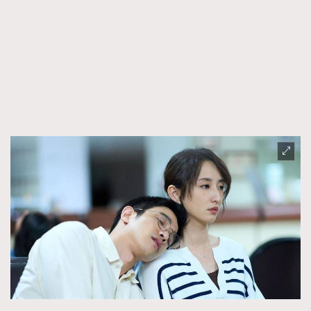
FigaroFrancais
41
FigaroGadget
1
FigaroHealth
647
FigaroHub
128
FigaroIcon
68
法國五月French May專訪四位香港文藝代表
FigaroInsight
156
FigaroIssue
271
FigaroJewellery
87
FigaroLifestyle
230
FigaroLove
89
FigaroMasterclass
20
FigaroMusic
90
FigaroStyle
89
#FigaroIssue 容祖兒封面專訪｜追逐歌手夢
FigaroSubculture
14