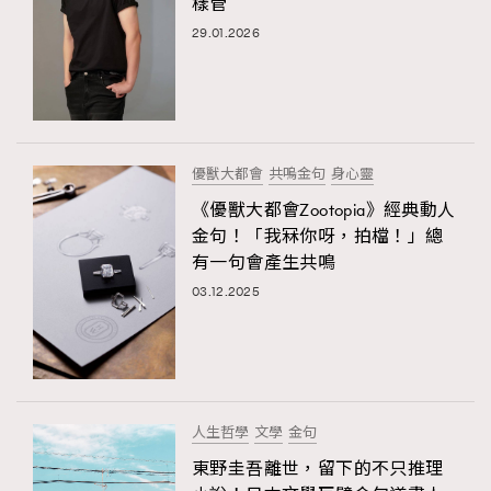
樣管
29.01.2026
優獸大都會
共嗚金句
身心靈
《優獸大都會Zootopia》經典動人
金句！「我冧你呀，拍檔！」總
有一句會產生共鳴
03.12.2025
人生哲學
文學
金句
東野圭吾離世，留下的不只推理