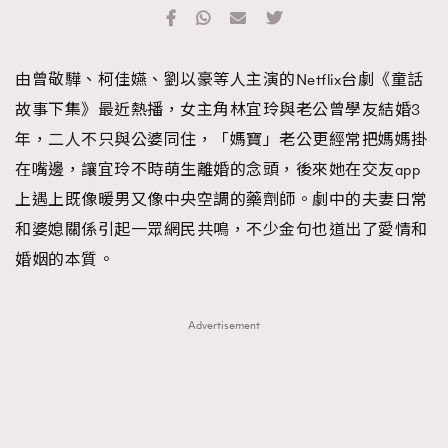
TRENDING
#FigaroExhibition 群星力撐MF X Leung Mo《See
AFrenchMind
3
由曾敬驊、柯佳嬿、劉以豪等人主演的Netflix台劇《童話
You In My Dream》展覽
DressLikeAParisienne
1
故事下集》最近熱播，女主角林宜玲與老公曾學友結婚3
EmpowerF
103
年，二人不只與公婆同住，「媽寶」老公更經常把媽媽掛
FashionWeek
191
在嘴邊，讓宜玲不時萌生離婚的念頭，後來她在交友app
FigaroAesthetic
308
上遇上既像暖男又像中央空調的藥劑師。劇中的夫妻日常
FigaroAstrology
416
和婆媳關係引起一眾網民共鳴，不少金句也道出了愛情和
FigaroBeauty
424
婚姻的本質。
FigaroBeautyRitual
7
FigaroCeleb
547
Advertisement
#FigaroExhibition Wyman 揭曉 Figaro Exhibition
FigaroCinéma
281
第二站！
FigaroDigitalCover
17
FigaroExhibition
12
FigaroExpert
1