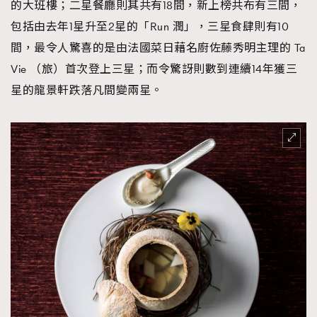
的大班樓；二星餐廳則其共有18間，新上榜共布有三間，
時裝心理學
2
包括由去年1星升至2星的「Run 潤」，三星食肆則有10
當巨蟹座遇上處女座 Tyson Yoshi x 林家謙
煲劇日常
334
間，最令人驚喜的是由法國菜日藉名廚佐藤秀明主理的 Ta
玩物壯志
1
Vie （旅）首次登上三星；而令驚訝則數到連續14年獲三
星的龍景軒跌落凡間變兩星。
本人已詳閱並同意遵守本文列明條款及細則。 請瀏覽
(
nmg.com.hk/privacy
) 閱讀本公司的私隱政策聲明。
本人願意接收新傳媒集團的最新消息及其他宣傳資訊，本人同意
新傳媒集團使用本人的個人資料於任何推廣用途。