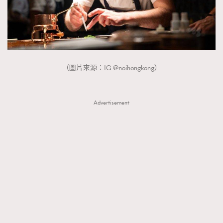
（圖片來源：IG @noihongkong）
Advertisement