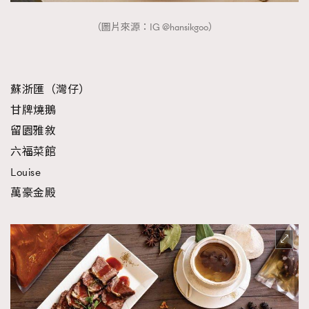
（圖片來源：IG @hansikgoo）
蘇浙匯（灣仔）
甘牌燒鵝
留園雅敘
六福菜館
Louise
萬豪金殿