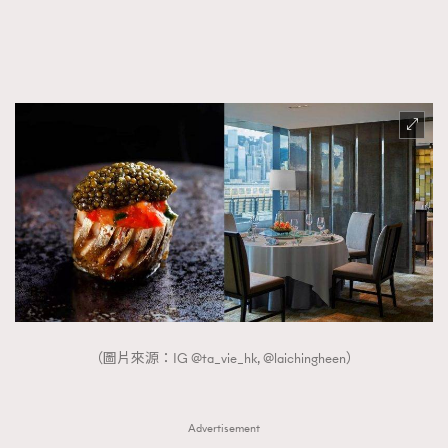
FigaroFrancais
41
FigaroGadget
1
FigaroHealth
647
FigaroHub
128
FigaroIcon
68
法國五月French May專訪四位香港文藝代表
FigaroInsight
156
FigaroIssue
271
FigaroJewellery
87
FigaroLifestyle
230
FigaroLove
89
FigaroMasterclass
20
（圖片來源：IG @ta_vie_hk, @laichingheen）
FigaroMusic
90
FigaroStyle
89
#FigaroIssue 容祖兒封面專訪｜追逐歌手夢
FigaroSubculture
14
Advertisement