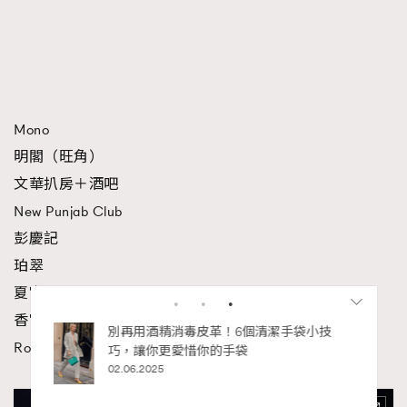
Mono
明閣（旺角）
文華扒房＋酒吧
New Punjab Club
彭慶記
珀翠
夏宮
香宮
私藏的顯
別再用酒精消毒皮革！6個清潔手袋小技
Roganic
巧，讓你更愛惜你的手袋
02.06.2025