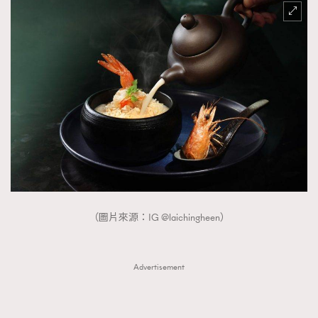
（圖片來源：IG @laichingheen）
Advertisement