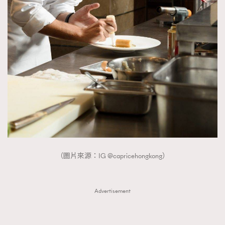
（圖片來源：IG @capricehongkong）
Advertisement