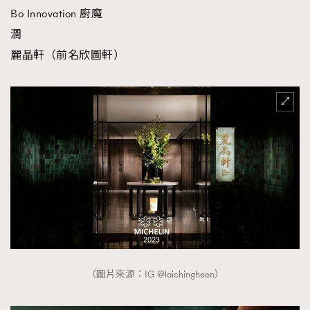
Bo Innovation 廚魔
AFrenchMind
DressLikeAParisienne
潤
EmpowerF
FashionWeek
FigaroAesthetic
麗晶軒（前名欣圖軒）
（圖片來源：IG @laichingheen）