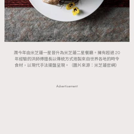
About us
Collaboration Opportunity
Disclaimer
Privacy
New Media Group
|
Madame Figaro editions:
France
|
Greece
|
Japan
|
Portugal
|
Spain
潤今年由米芝蓮一星晉升為米芝蓮二星餐廳。擁有超過 20
年經驗的洪師傅擅長以傳統方式炮製來自世界各地的時令
食材，以現代手法擺盤呈現。（圖片來源：米芝蓮官網）
Advertisement