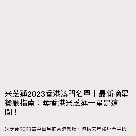
FigaroTalk
48
FigaroWatch
83
Grooming&Fitness
38
HommesFashion
2
HommeStyle
132
NoBagNoLife
349
People
53
#FigaroIssue 專訪陳漢娜Hanna與Takuro｜模特
TheFrenchWay
145
情侶談愛情
VAxChowSangSang
4
WatchesWonder&Beyond
21
米芝蓮2023香港澳門名單｜最新摘星
WatchesWonder&Beyond
1
餐廳指南：奪香港米芝蓮一星是這
向ChanelN°5致敬
1
間！
大時代小事情
42
時尚熱話
537
米芝蓮2023當中奪星的香港餐廳，包括去年遷址至中環
時尚配飾
297