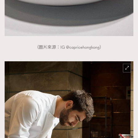
（圖片來源：IG @capricehongkong）