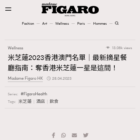
Fashion
Art
Wellness
Paris
Hommes
Fashion
Wellness
13.08k views
Art
米芝蓮2023香港澳門名單｜最新摘星餐
廳指南：奪香港米芝蓮一星是這間！
Wellness
Madame Figaro HK
28.04.2023
Karena Lam is On Our Cover
FigaroHealth
Series:
Paris
米芝蓮
酒店
飲食
Tags:
Hommes