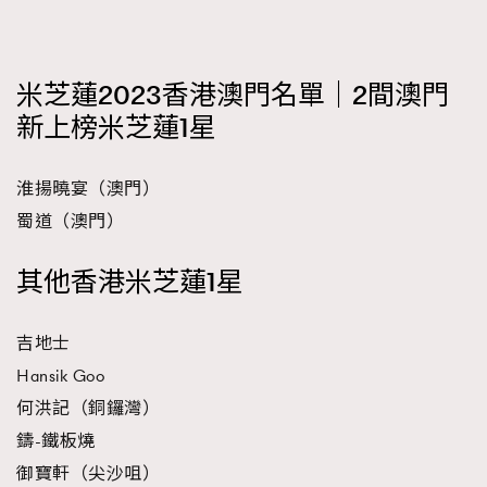
米芝蓮2023香港澳門名單｜2間澳門
新上榜米芝蓮1星
淮揚曉宴（澳門）
蜀道（澳門）
其他香港米芝蓮1星
吉地士
Hansik Goo
何洪記（銅鑼灣）
鑄-鐵板燒
御寶軒（尖沙咀）