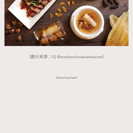
（圖片來源：IG @manhochineserestaurant）
Advertisement