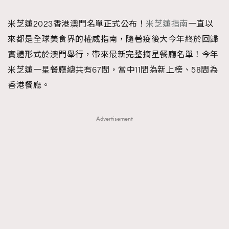
TRENDING
米芝蓮2023香港澳門名單正式公布！
米芝蓮指南
一直以
#FigaroExhibition 群星力撐MF X Leung Mo《See
AFrenchMind
3
來都是全球美食界的權威指南，隨著疫後大今年終於回歸
You In My Dream》展覽
DressLikeAParisienne
1
實體形式於澳門舉行，帶來最新完整摘星餐廳名單！今年
EmpowerF
103
米芝蓮一星餐廳總共有67間，當中11間為新上榜、58間為
FashionWeek
191
香港餐廳。
FigaroAesthetic
308
FigaroAstrology
416
Advertisement
FigaroBeauty
424
FigaroBeautyRitual
7
FigaroCeleb
547
#FigaroExhibition Wyman 揭曉 Figaro Exhibition
FigaroCinéma
281
第二站！
FigaroDigitalCover
17
FigaroExhibition
12
FigaroExpert
1