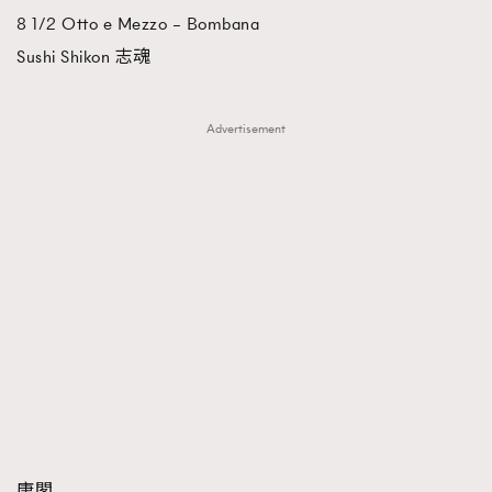
8 1/2 Otto e Mezzo – Bombana
Sushi Shikon 志魂
Advertisement
唐閣