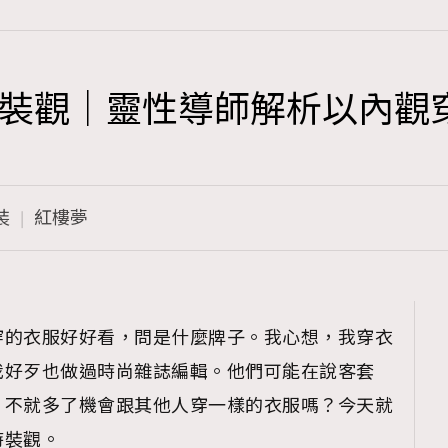
裝觀｜靈性導師解析以內觀
TRENDING
3
AFrenchMind
裝
紅樓夢
1
DressLikeAParisienne
103
EmpowerF
191
穿的衣服好好看，問是什麼牌子。我心想，我穿衣
FashionWeek
我好歹也做過時尚雜誌編輯。他們可能在說客套
308
FigaroAesthetic
，不就多了機會跟其他人穿一樣的衣服嗎？今天就
時裝觀。