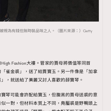
視為有錢但無時裝品味之人。（圖片來源：）Getty
gh Fashion大褸。管家的賈母將價值等同首
的「雀金裘」，送了給賈寶玉。另一件像是「加拿
裘」，就送給了美麗又討人喜歡的薛寶琴。
的寶琴可能會許配給寶玉，但腹黑的賈母送裘的意
看似一對，但材料本質上不同，鳧靨裘是野鴨頭上