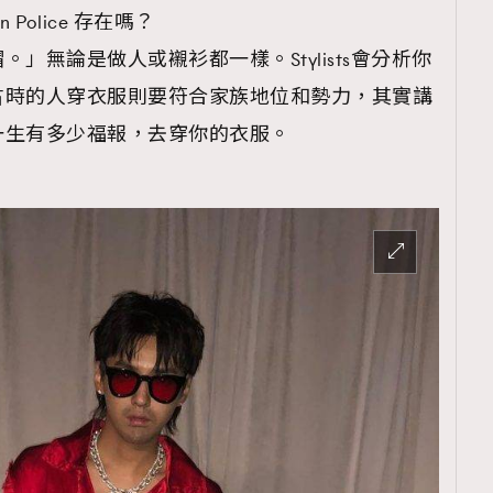
TRENDING
Police 存在嗎？
帽。」
無論是做人或襯衫都一樣。Stylists會分析你
ressLikeAParisienne
Empower
古時的人穿衣服則要符合家族地位和勢力，其實講
FigaroAesthetic
一生有多少福報，去穿你的衣服。