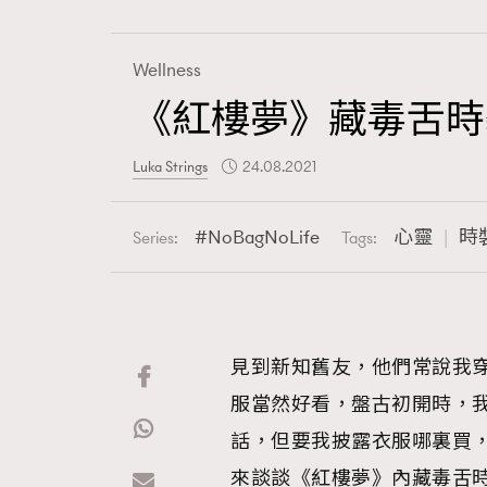
Wellness
《紅樓夢》藏毒舌時
Fashion
Luka Strings
24.08.2021
Art
NoBagNoLife
心靈
時
Series:
Tags:
Wellness
見到新知舊友，他們常說我
服當然好看，盤古初開時，
Paris
話，但要我披露衣服哪裏買
來談談《紅樓夢》內藏毒舌