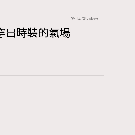
14.38k views
穿出時裝的氣場
415
FigaroAstrology
424
FigaroBeauty
7
FigaroBeautyRitual
547
FigaroCeleb
281
FigaroCinéma
17