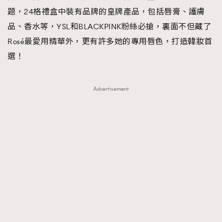
題，24格禮盒中裝有品牌的皇牌產品，包括唇膏、護膚
品、香水等，YSL和BLACKPINK粉絲必搶，裏面不但藏了
Rosé最愛用精華外，更有許多她的專用唇色，打造韓妝首
選！
Advertisement