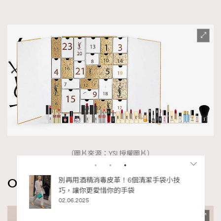
（圖片來源：YSL授權圖片）
OTO CBD聖誕倒數月曆 HK$ 2,898
私藏的顯
別再用酒精消毒皮革！6個清潔手袋小技
巧，讓你更愛惜你的手袋
02.06.2025