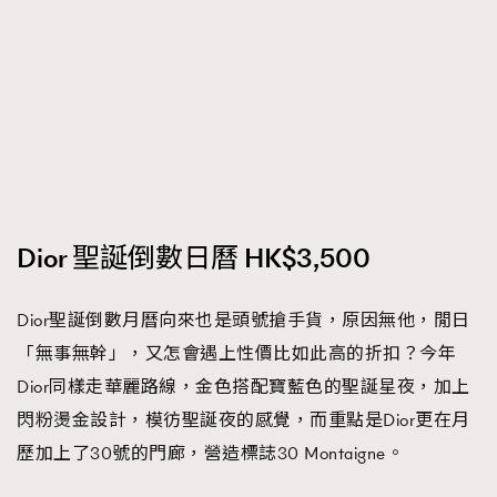
AFrenchMind
DressLikeAParisienne
EmpowerF
FashionWeek
FigaroAesthetic
Dior 聖誕倒數日曆 HK$3,500
Dior聖誕倒數月曆向來也是頭號搶手貨，原因無他，閒日
「無事無幹」，又怎會遇上性價比如此高的折扣？今年
Dior同樣走華麗路線，金色搭配寶藍色的聖誕星夜，加上
閃粉燙金設計，模彷聖誕夜的感覺，而重點是Dior更在月
歷加上了30號的門廊，營造標誌30 Montaigne。