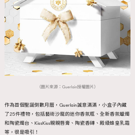
（圖片來源：Guerlain授權圖片）
作為首個聖誕倒數月曆，Guerlain誠意滿滿，小盒子內藏
了25件禮物，包括藝術沙龍的迷你香氛瓶、全新香氛蠟燭
和陶瓷燭台、KissKiss親親唇膏、陶瓷香磚、殿級蜂皇乳霜
等，很是吸引！