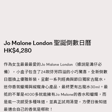
Jo Malone London 聖誕倒數日曆
HK$4,280
作為女生最最最愛的Jo Malone London（據説是溝仔必
備），小盒子包含了24款芬芳四溢的小巧驚喜，全新倒數
日曆換上優雅新裝，呈獻一系列經典與節日獨家古龍水，
迷你香氛蠟燭與縱寵身心產品，最終更有古龍水30ml。最
抵的不單是4000多就能擁有Jo Malone的香水和蠟燭，而
是能一次感受多種味道，並真正試用清楚，方便日後知道
最適合自己的香氣是哪款！