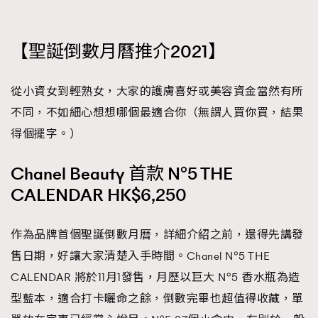
時裝心理學
2
當巨蟹座遇上處女座 Tyson Yoshi x 林家謙
煲劇日常
334
【
聖誕倒數月曆推介2021
】
玩物壯志
1
從小資女到輕熟女，大家的護膚喜好或美容資金當然有所
不同，不如細心想想哪個最適合你（無謂人買你買，結果
得個擺字。）
Chanel Beauty 首款 N°5 THE
CALENDAR HK$6,250
本人已詳閱並同意遵守本文列明條款及細則。 請瀏覽
(
nmg.com.hk/privacy
) 閱讀本公司的私隱政策聲明。
本人願意接收新傳媒集團的最新消息及其他宣傳資訊，本人同意
作為品牌首個聖誕倒數月曆，詳細介紹之前，還得先講發
新傳媒集團使用本人的個人資料於任何推廣用途。
售日期，好讓大家清楚入手時間。Chanel N°5 THE
CALENDAR 將於11月1發售，月歷以巨大 N°5 香水瓶為造
型藍本，適合打卡曬命之餘，倒數完畢也超值得收藏，單