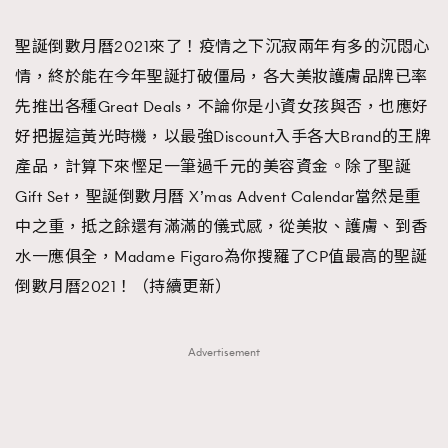
TRENDING
聖誕倒數月曆2021來了！疫情之下沉寂兩年有多的沉悶心
#FigaroExhibition 群星力撐MF X Leung Mo《See
AFrenchMind
3
情，終於能在今年聖誕打破僵局，各大美妝護膚品牌已率
You In My Dream》展覽
DressLikeAParisienne
1
先推出各種Great Deals，不論你是小資女孩與否，也應好
EmpowerF
103
好把握這黃光時機，以最強Discount入手各大Brand的王牌
FashionWeek
191
產品，計算下來慳足一筆過千元的美容資金。除了聖誕
FigaroAesthetic
308
Gift Set，聖誕倒數月曆 X’mas Advent Calendar當然是重
FigaroAstrology
415
中之重，抵之餘還有滿滿的儀式感，從美妝、護膚、到香
FigaroBeauty
424
水一應俱全，Madame Figaro為你搜羅了CP值最高的聖誕
FigaroBeautyRitual
7
倒數月曆2021！（持續更新）
FigaroCeleb
547
#FigaroExhibition Wyman 揭曉 Figaro Exhibition
FigaroCinéma
281
Advertisement
第二站！
FigaroDigitalCover
17
FigaroExhibition
12
FigaroExpert
1