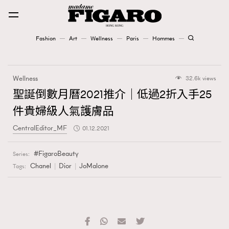
Fashion
Art
Wellness
Paris
Hommes
Fashion
Wellness
32.6k views
Art
聖誕倒數月曆2021推介｜低過2折入手25
件貴婦級人氣護膚品
Wellness
CentralEditor_MF
01.12.2021
Karena Lam is On Our Cover
FigaroBeauty
Series:
Paris
Chanel
Dior
JoMalone
Tags:
Hommes