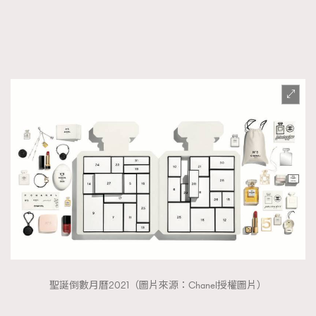
FigaroTalk
48
FigaroWatch
83
Grooming&Fitness
38
HommesFashion
2
HommeStyle
132
NoBagNoLife
349
People
53
#FigaroIssue 專訪陳漢娜Hanna與Takuro｜模特
TheFrenchWay
145
情侶談愛情
VAxChowSangSang
4
WatchesWonder&Beyond
21
WatchesWonder&Beyond
1
向ChanelN°5致敬
1
大時代小事情
42
聖誕倒數月曆2021（圖片來源：Chanel授權圖片）
時尚熱話
537
時尚配飾
297