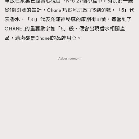
單放在家裏已經賞心悅目。N°5 27個小盒中，有別於一般
About us
Collaboration Opportunity
Disclaimer
Privacy
從1到31號的設計，Chanel巧妙地只放了5到31號，「5」代
New Media Group
|
Madame Figaro editions:
France
|
Greece
表香水、「31」代表充滿神秘感的康朋街31號，每當到了
|
Japan
|
Portugal
|
Spain
CHANEL的重要數字如「5」般，便會出現香水相關產
品，滿滿都是Chanel的品牌用心。
Advertisement