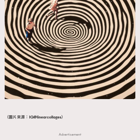
（圖片來源：IG@linearcollages）
Advertisement