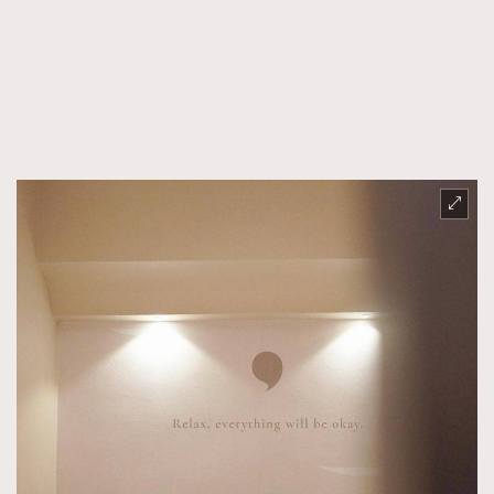
FigaroFrancais
41
FigaroGadget
1
FigaroHealth
647
FigaroHub
128
FigaroIcon
68
法國五月French May專訪四位香港文藝代表
FigaroInsight
156
FigaroIssue
271
FigaroJewellery
87
FigaroLifestyle
230
FigaroLove
89
FigaroMasterclass
20
FigaroMusic
90
FigaroStyle
89
#FigaroIssue 容祖兒封面專訪｜追逐歌手夢
FigaroSubculture
14