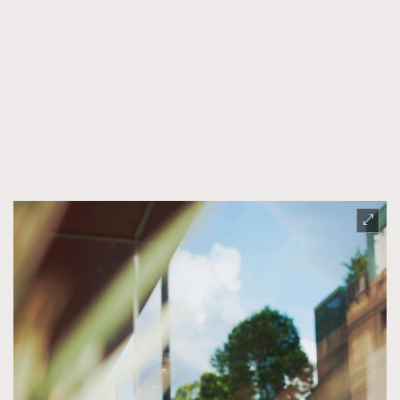
時裝心理學
2
當巨蟹座遇上處女座 Tyson Yoshi x 林家謙
煲劇日常
334
玩物壯志
1
本人已詳閱並同意遵守本文列明條款及細則。 請瀏覽
(
nmg.com.hk/privacy
) 閱讀本公司的私隱政策聲明。
本人願意接收新傳媒集團的最新消息及其他宣傳資訊，本人同意
新傳媒集團使用本人的個人資料於任何推廣用途。