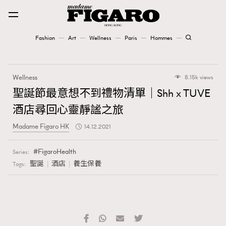
Fashion
Art
Wellness
Paris
Hommes
Fashion
Wellness
8.15k views
Art
聖誕節最意想不到禮物清單｜Shh x TUVE
酒店尋回心靈靜謐之旅
Wellness
Madame Figaro HK
14.12.2021
Karena Lam is On Our Cover
FigaroHealth
Series:
Paris
聖誕
酒店
養生保養
Tags:
Hommes