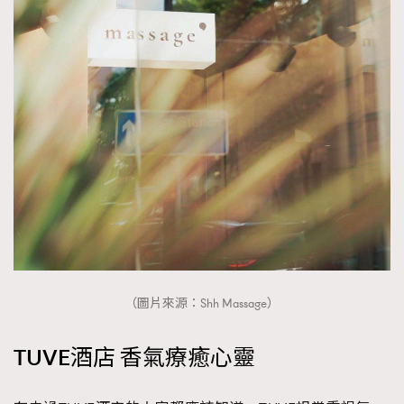
About us
Collaboration Opportunity
Disclaimer
Privacy
New Media Group
|
Madame Figaro editions:
France
|
Greece
|
Japan
|
Portugal
|
Spain
（圖片來源：Shh Massage）
TUVE酒店 香氣療癒心靈