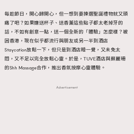
TRENDING
每趁節日，開心歸開心，但一想到要揀選聖誕禮物就又頭
#FigaroExhibition 群星力撐MF X Leung Mo《See
AFrenchMind
3
痛了吧？如果嫌送杯子、送香薰這些點子都太老掉牙的
You In My Dream》展覽
DressLikeAParisienne
1
話，不如有創意一點，送一個全新的「體驗」怎麼樣？被
EmpowerF
103
困香港，現在似乎都流行與朋友或另一半到酒店
FashionWeek
191
Staycation放鬆一下，但只是到酒店睡一覺，又未免太
FigaroAesthetic
308
悶，又不足以完全放鬆心靈。於是，TUVE酒店與蘇麗珊
FigaroAstrology
417
的Shh Massage合作，推出香氛按摩心靈體驗。
FigaroBeauty
424
FigaroBeautyRitual
7
Advertisement
FigaroCeleb
547
#FigaroExhibition Wyman 揭曉 Figaro Exhibition
FigaroCinéma
281
第二站！
FigaroDigitalCover
17
FigaroExhibition
12
FigaroExpert
1