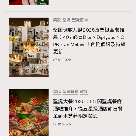
美妝
聖誕
聖誕禮物
聖誕倒數月曆2025及聖誕套裝推
薦：40+ 必買Dior、Diptyque、C
PB、Jo Malone！內附價錢及持續
更新
27.12.2025
聖誕
聖誕餐廳
飲食
聖誕大餐2025：10+間聖誕餐廳
酒吧推介，從五星級酒店節日餐
單到米芝蓮限定菜式
12.12.2025