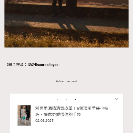
（圖片來源：IG@linearcollages）
Advertisement
RECOMMENDED