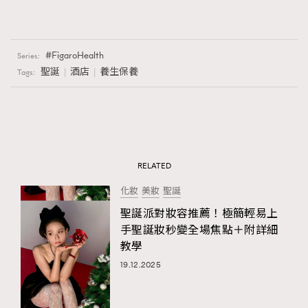
FigaroHealth
Series:
聖誕
酒店
養生保養
Tags:
RELATED
化妝
美妝
聖誕
聖誕派對妝容推薦！極簡輕易上
手聖誕妝秒變全場焦點＋附詳細
教學
19.12.2025