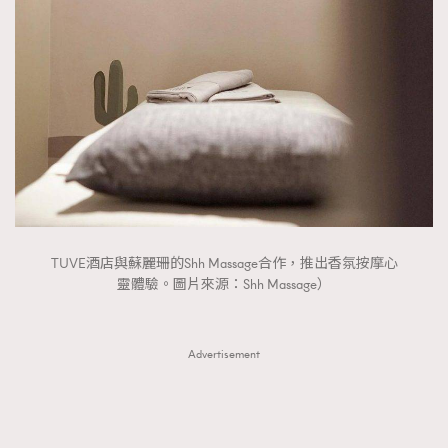
FigaroTalk
48
FigaroWatch
83
Grooming&Fitness
38
HommesFashion
2
HommeStyle
132
NoBagNoLife
349
People
53
#FigaroIssue 專訪陳漢娜Hanna與Takuro｜模特
TheFrenchWay
145
情侶談愛情
VAxChowSangSang
4
TUVE酒店與蘇麗珊的Shh Massage合作，推出香氛按摩心
WatchesWonder&Beyond
靈體驗。圖片來源：Shh Massage）
21
WatchesWonder&Beyond
1
向ChanelN°5致敬
1
Advertisement
大時代小事情
42
時尚熱話
537
時尚配飾
297