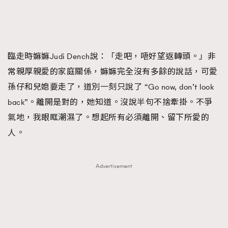
FigaroFrancais
41
FigaroGadget
1
FigaroHealth
647
臨走時嫲嫲Judi Dench說：「走吧，唔好望返轉頭。」非
FigaroHub
128
常親厚親愛的家庭關係，嫲嫲完全沒有多餘的說話，可愛
FigaroIcon
68
法國五月French May專訪四位香港文藝代表
孫仔和兒媳要走了，道別一刻只說了 “Go now, don’t look
FigaroInsight
156
back”。離開是對的，她知道。沒說半句不捨牽掛。不爭
FigaroIssue
271
氣地，我眼眶潮濕了。想起所有必須離開、留下所愛的
FigaroJewellery
87
人。
FigaroLifestyle
230
FigaroLove
89
Advertisement
FigaroMasterclass
20
FigaroMusic
90
FigaroStyle
89
#FigaroIssue 容祖兒封面專訪｜追逐歌手夢
FigaroSubculture
14