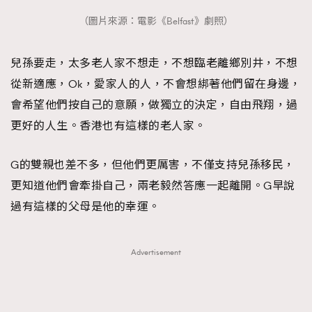
時裝心理學
2
（圖片來源：電影《Belfast》劇照）
當巨蟹座遇上處女座 Tyson Yoshi x 林家謙
煲劇日常
334
玩物壯志
1
兒孫要走，太多老人家不想走，不想臨老離鄉別井，不想
從新適應，Ok，愛家人的人，不會想綁著他們留在身邊，
會希望他們按自己的意願，做獨立的決定，自由飛翔，過
更好的人生。香港也有這樣的老人家。
G的雙親也差不多，但他們更厲害，不僅支持兒孫移民，
更知道他們會牽掛自己，兩老毅然答應一起離開。G早說
本人已詳閱並同意遵守本文列明條款及細則。 請瀏覽
過有這樣的父母是他的幸運。
(
nmg.com.hk/privacy
) 閱讀本公司的私隱政策聲明。
本人願意接收新傳媒集團的最新消息及其他宣傳資訊，本人同意
新傳媒集團使用本人的個人資料於任何推廣用途。
Advertisement