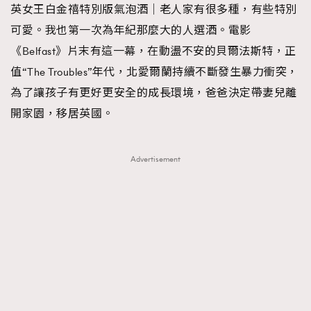
英女王白金禧特別版氣泡酒｜老人家有很多種，有些特別
TRENDING
可愛。我也第一次為年紀那麼大的人選酒。電影
#FigaroExhibition 群星力撐MF X Leung Mo《See
AFrenchMind
3
《Belfast》片末有這一幕，在動盪不安的貝爾法斯特，正
You In My Dream》展覽
DressLikeAParisienne
1
值“The Troubles”年代，北愛爾蘭持續不斷發生暴力衝突，
EmpowerF
103
為了讓孩子有更好更安全的成長環境，爸爸決定帶妻兒離
FashionWeek
191
開家園，移居英國。
FigaroAesthetic
308
FigaroAstrology
415
Advertisement
FigaroBeauty
424
FigaroBeautyRitual
7
FigaroCeleb
547
#FigaroExhibition Wyman 揭曉 Figaro Exhibition
FigaroCinéma
281
第二站！
FigaroDigitalCover
17
FigaroExhibition
12
FigaroExpert
1