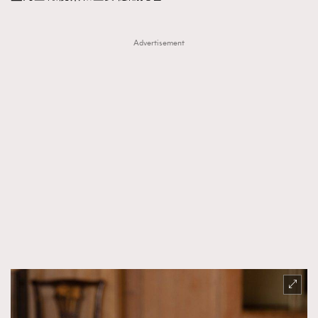
Advertisement
TRENDING
AFrenchMind
DressLikeAParisienne
EmpowerF
FashionWeek
FigaroAesthetic