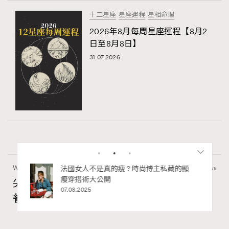
十二星座
星座運程
星相命理
2026年8月每周星座運程【8月2
日至8月8日】
31.07.2026
Wellness
24.06k views
bb安
法國女人不是真的瘦 ? 時尚博主私藏的顯
ife
瘦穿搭術大公開
尖沙咀美食2026｜打卡必去特色餐廳、海景
術展香港
07.08.2025
餐廳、高級中菜
Ankie Pang
18 hours ago