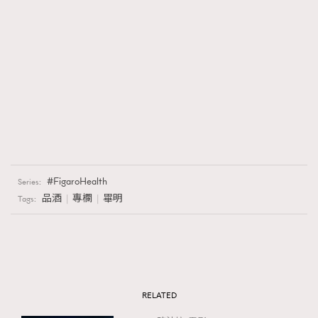
FigaroHealth
Series:
品酒
專欄
畢明
Tags:
RELATED