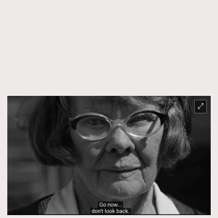
FigaroTalk
48
FigaroWatch
83
Grooming&Fitness
38
HommesFashion
2
HommeStyle
132
NoBagNoLife
349
People
53
#FigaroIssue 專訪陳漢娜Hanna與Takuro｜模特
TheFrenchWay
145
情侶談愛情
VAxChowSangSang
4
WatchesWonder&Beyond
21
WatchesWonder&Beyond
1
向ChanelN°5致敬
1
大時代小事情
42
時尚熱話
537
時尚配飾
297