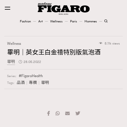
Fashion
Art
Wellness
Paris
Hommes
Fashion
Wellness
8.11k views
Art
畢明｜英女王白金禧特別版氣泡酒
畢明
28.05.2022
Wellness
Karena Lam is On Our Cover
FigaroHealth
Series:
品酒
專欄
畢明
Tags:
Paris
Hommes