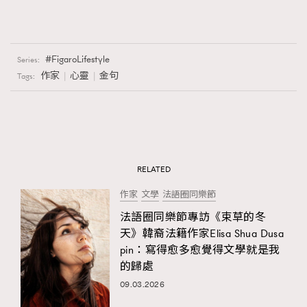
FigaroLifestyle
Series:
作家
心靈
金句
Tags:
RELATED
作家
文學
法語圈同樂節
法語圈同樂節專訪《束草的冬
天》韓裔法籍作家Elisa Shua Dusa
pin：寫得愈多愈覺得文學就是我
的歸處
09.03.2026