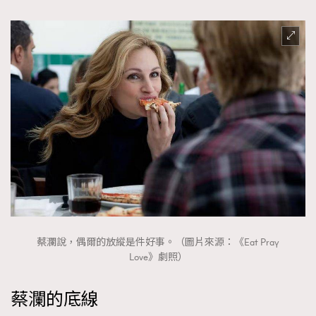
蔡瀾說，偶爾的放縱是件好事。（圖片來源：《Eat Pray
Love》劇照）
蔡瀾的底線