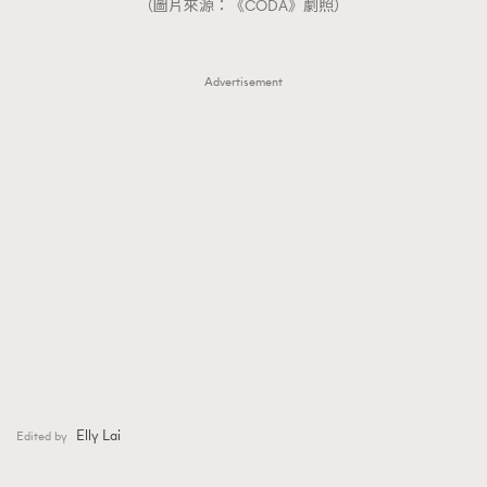
（圖片來源：《CODA》劇照）
Advertisement
Elly Lai
Edited by