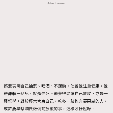
Advertisement
About us
Collaboration Opportunity
Disclaimer
Privacy
New Media Group
|
Madame Figaro editions:
France
|
Greece
|
Japan
|
Portugal
|
Spain
蔡瀾表明自己抽菸、喝酒、不運動，他曾說注重健康，說
得難聽一點兒，就是怕死。他覺得能讓自己放縱，亦是一
種哲學。對於經常管束自己，吃多一點也有罪惡感的人，
或許要學蔡瀾做做偶爾放縱的事，這樣才抒壓呀。