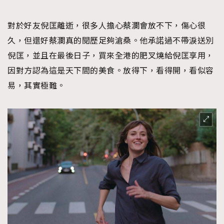
對於好友倪匡離逝，很多人擔心蔡瀾會放不下，傷心很
久，但還好蔡瀾真的閱歷足夠滄桑。他承諾過不帶淚送別
倪匡，並且在最後日子，買來全港的肥叉燒給倪匡享用，
因對方認為這是天下間的美食。放得下，看得開，看似容
易，其實極難。