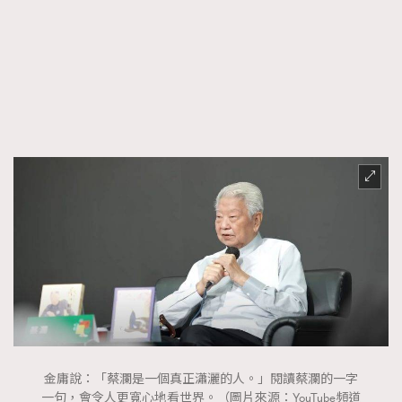
FigaroTalk
48
FigaroWatch
83
Grooming&Fitness
38
HommesFashion
2
HommeStyle
132
NoBagNoLife
349
People
53
#FigaroIssue 專訪陳漢娜Hanna與Takuro｜模特
TheFrenchWay
145
情侶談愛情
VAxChowSangSang
4
WatchesWonder&Beyond
21
WatchesWonder&Beyond
1
向ChanelN°5致敬
1
大時代小事情
42
時尚熱話
537
金庸說：「蔡瀾是一個真正瀟灑的人。」閱讀蔡瀾的一字
時尚配飾
297
一句，會令人更寬心地看世界。（圖片來源：YouTube頻道