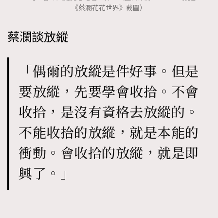
《蔡瀾花花世界》截圖）
時裝心理學
2
當巨蟹座遇上處女座 Tyson Yoshi x 林家謙
煲劇日常
334
蔡瀾談放縱
玩物壯志
1
「偶爾的放縱是件好事。但是
要放縱，先要學會收拾。不會
收拾，是沒有資格去放縱的。
不能收拾的放縱，就是本能的
本人已詳閱並同意遵守本文列明條款及細則。 請瀏覽
(
nmg.com.hk/privacy
) 閱讀本公司的私隱政策聲明。
衝動。會收拾的放縱，就是即
本人願意接收新傳媒集團的最新消息及其他宣傳資訊，本人同意
新傳媒集團使用本人的個人資料於任何推廣用途。
興了。」