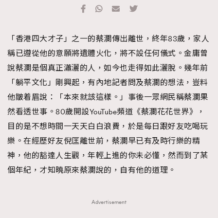
TRENDING
#FigaroExhibition 群星力撐MF X Leung Mo《See
AFrenchMind
3
「香港四大才子」之一的蔡瀾傳出離世，終年83歲，家人
You In My Dream》展覽
DressLikeAParisienne
1
稱已遵從他的意願將遺體火化，將不設任何儀式。金庸曾
EmpowerF
103
說蔡瀾是個真正瀟灑的人，如今也走得如此灑脫。幾年前
FashionWeek
191
「躺平文化」剛興起，有內地記者問及蔡瀾的想法，豈料
FigaroAesthetic
308
他皺着眉說：「本來就該這樣。」事後一眾網民稱蔡瀾果
FigaroAstrology
416
然看透世事。80歲開設YouTube頻道《蔡瀾花花世界》，
FigaroBeauty
424
目的是不想時間一天天白白浪費，於是每日跟好友吃喝玩
FigaroBeautyRitual
7
樂。在經歷好友倪匡離世前，蔡瀾早已有及時行樂的精
FigaroCeleb
547
神，他的豁達人生觀，年輕上進的你未必懂，然而到了某
#FigaroExhibition Wyman 揭曉 Figaro Exhibition
FigaroCinéma
281
個年紀，才知曉原來蔡瀾說的，自有他的道理。
第二站！
FigaroDigitalCover
17
FigaroExhibition
12
Advertisement
FigaroExpert
1