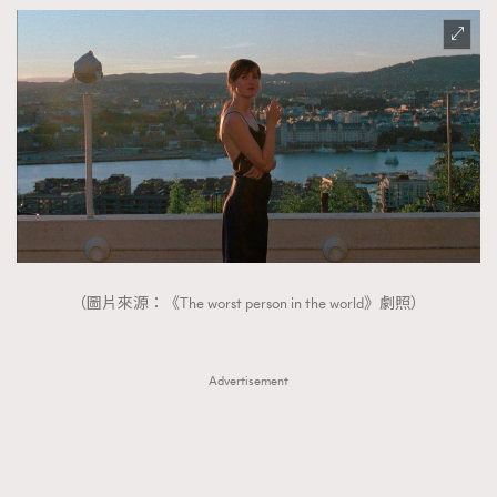
（圖片來源：《The worst person in the world》劇照）
TRENDING
Advertisement
AFrenchMind
DressLikeAParisienne
EmpowerF
FashionWeek
FigaroAesthetic