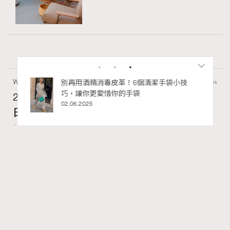
Wellness
70 views
私藏的顯
別再用酒精消毒皮革！6個清潔手袋小技
巧，讓你更愛惜你的手袋
2026年8月每周星座運程【8月9日至8月15
02.06.2025
日】
莎拉
07.08.2026
FigaroAstrology
Series:
十二星座
星座運程
星相命理
Tags:
RECOMMENDED