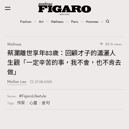
Fashion
Art
Wellness
Paris
Hommes
Fashion
Wellness
55.1k views
Art
蔡瀾離世享年83歲：回顧才子的瀟灑人
生觀「一定辛苦的事，我不會，也不肯去
Wellness
做」
Karena Lam is On Our Cover
Meilian Lee
27.06.2025
Paris
FigaroLifestyle
Series:
作家
心靈
金句
Tags:
Hommes