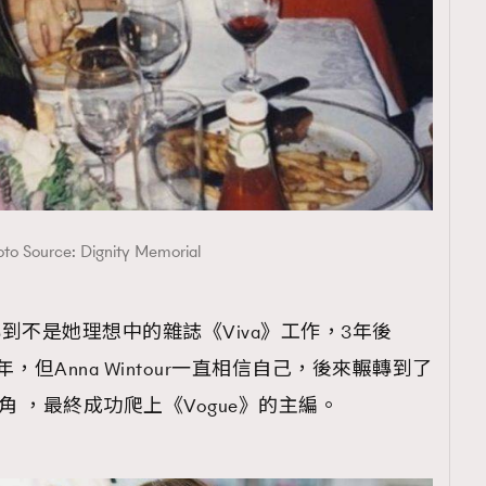
覽(
nmg.com.hk/privacy
) 閱讀本
資訊，本人同意新傳媒集團使用
to Source: Dignity Memorial
之後轉到不是她理想中的雜誌《Viva》工作，3年後
年，但Anna Wintour一直相信自己，後來輾轉到了
頭角 ，最終成功爬上《Vogue》的主編。