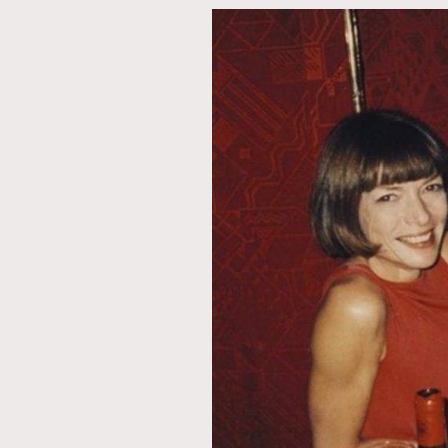
AFrenchMind
D