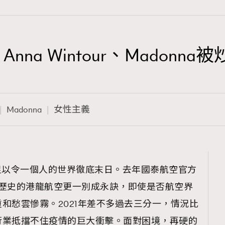
na Wintour、Madonn
TRENDING
3
AFrenchMind
Madonna
女性主義
1
DressLikeAParisienne
103
EmpowerF
191
」，這句話足以令一個人的世界徹底末日。去年國泰航空官方
FashionWeek
5年歷史的港龍航空更一別成永訣，即使是否航空界
308
FigaroAesthetic
和愁雲慘霧。2021年差不多過去三分一，情況比
行業抵擋不住疫情的巨大衝擊。面對困境，再硬的