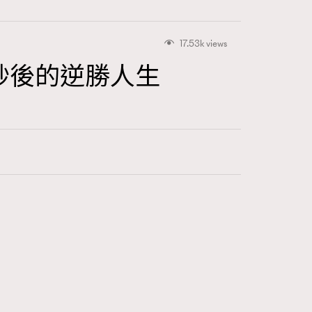
17.53k views
a被炒後的逆勝人生
415
FigaroAstrology
424
FigaroBeauty
7
FigaroBeautyRitual
547
FigaroCeleb
281
FigaroCinéma
17