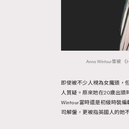
Anna Wintour曾被 《Har
即使被不少人視為女魔頭，但An
人質疑。原來她在20歲出頭時曾被
Wintour當時還是初級時
司解僱，更被指英國人的她