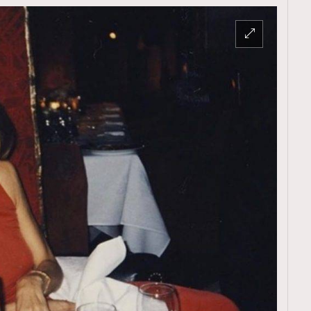
TRENDING
ressLikeAParisienne
Empower
FigaroAesthetic