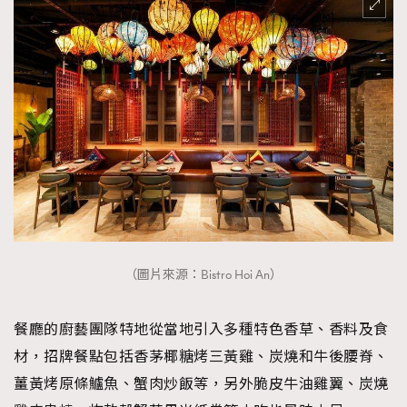
（圖片來源：Bistro Hoi An）
餐廳的廚藝團隊特地從當地引入多種特色香草、香料及食
材，招牌餐點包括香茅椰糖烤三黃雞、炭燒和牛後腰脊、
薑黃烤原條鱸魚、蟹肉炒飯等，另外脆皮牛油雞翼、炭燒