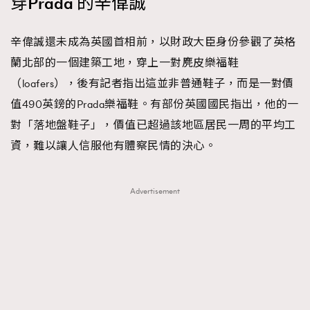
穿Prada 的辛偉誠
辛偉誠還未成為英國首相前，以財政大臣身份參觀了英格
蘭北部的一個建築工地，穿上一對麂皮樂福鞋
（loafers），後有記者指出這並非普通鞋子，而是一對價
值490英鎊的Prada樂福鞋。有部份英國國民指出，他的一
對「落地盤鞋子」，價值已超過該地區居民一周的平均工
資，難以讓人信服他有體察民情的決心。
Advertisement