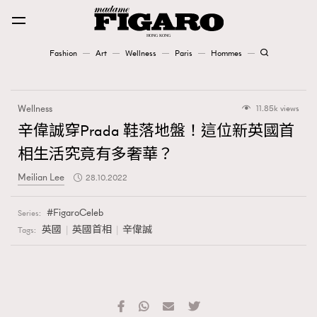
Fashion
Art
Wellness
Paris
Hommes
Fashion
Wellness
11.85k views
Art
辛偉誠穿Prada 鞋落地盤！這位新英國首
相生活究竟有多奢華？
Wellness
Meilian Lee
28.10.2022
Karena Lam is On Our Cover
FigaroCeleb
Series:
Paris
英國
英國首相
辛偉誠
Tags:
Hommes