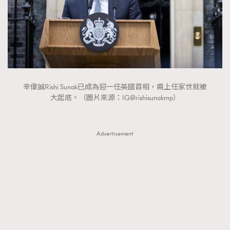
FigaroTalk
48
FigaroWatch
83
Grooming&Fitness
38
HommesFashion
2
HommeStyle
132
NoBagNoLife
349
辛偉誠Rishi Sunak已成為迎一任英國首相，甫上任家世就被
大起底。（圖片來源：IG@rishisunakmp）
People
53
#FigaroIssue 專訪陳漢娜Hanna與Takuro｜模特
TheFrenchWay
145
情侶談愛情
VAxChowSangSang
4
Advertisement
WatchesWonder&Beyond
21
WatchesWonder&Beyond
1
向ChanelN°5致敬
1
大時代小事情
42
時尚熱話
537
時尚配飾
297