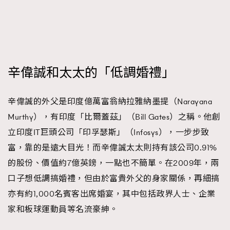
時裝心理學
2
當巨蟹座遇上處女座 Tyson Yoshi x 林家謙
煲劇日常
334
玩物壯志
1
辛偉誠和太太的「低調婚禮」
辛偉誠的外父是印度億萬富翁納拉雅納墨提（Narayana
Murthy），有印度「比爾蓋茲」（Bill Gates）之稱。他創
立印度IT巨頭公司「印孚瑟斯」（Infosys），一步步致
本人已詳閱並同意遵守本文列明條款及細則。 請瀏覽
富，靠的是遠大目光！而辛偉誠太太則持有該公司0.91%
(
nmg.com.hk/privacy
) 閱讀本公司的私隱政策聲明。
的股份、價值約7億英鎊，一點也不簡單。在2009年，兩
本人願意接收新傳媒集團的最新消息及其他宣傳資訊，本人同意
新傳媒集團使用本人的個人資料於任何推廣用途。
口子想低調搞婚禮，但由於富貴外父的身家關係，再細搞
亦有約1,000名賓客出席婚宴，其中包括政界人士、企業
家和板球運動員等名流豪紳。