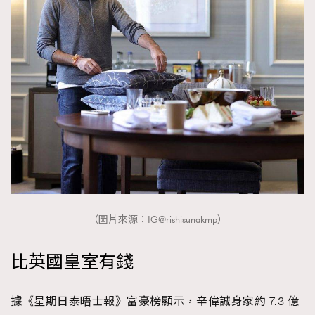
（圖片來源：IG@rishisunakmp）
比英國皇室有錢
據《星期日泰晤士報》富豪榜顯示，辛偉誠身家約 7.3 億