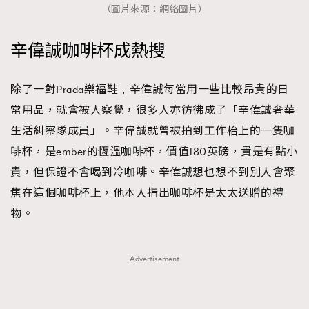
（圖片來源：網絡圖片）
辛偉誠咖啡杯成熱搜
除了一對Prada樂福鞋﹐辛偉誠每當用一些比較昂貴的日
常用品，就會被人察覺，很多人亦彷彿成了「辛偉誠奢華
生活糾察隊成員」。辛偉誠就曾被拍到工作枱上的一隻咖
啡杯，是ember的恆溫咖啡杯，價值180英磅，貴是有點小
貴，但保證不會喝到冷咖啡。辛偉誠想也想不到別人會聚
焦在這個咖啡杯上，他本人指出咖啡杯是太太送贈的禮
物。
Advertisement