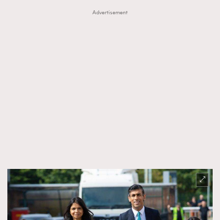
Advertisement
About us
Collaboration Opportunity
Disclaimer
Privacy
New Media Group
|
Madame Figaro editions:
France
|
Greece
|
Japan
|
Portugal
|
Spain