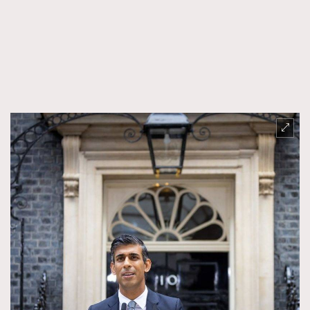
FigaroFrancais
41
FigaroGadget
1
FigaroHealth
647
FigaroHub
128
FigaroIcon
68
法國五月French May專訪四位香港文藝代表
FigaroInsight
156
FigaroIssue
271
FigaroJewellery
87
FigaroLifestyle
230
FigaroLove
89
FigaroMasterclass
20
FigaroMusic
90
FigaroStyle
89
#FigaroIssue 容祖兒封面專訪｜追逐歌手夢
FigaroSubculture
14