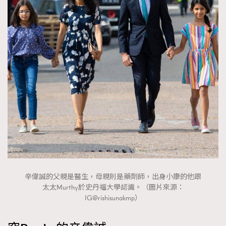
辛偉誠的父親是醫生，母親則是藥劑師，出身小康的他跟
太太Murthy於史丹福大學認識。（圖片來源：
IG@rishisunakmp）