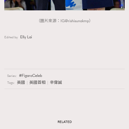
（圖片來源：IG@rishisunakmp）
Elly Lai
Edited by
FigaroCeleb
Series:
英國
英國首相
辛偉誠
Tags:
RELATED