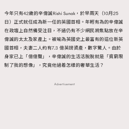
TRENDING
今年只有42歲的辛偉誠Rishi Sunak，於早兩天（10月25
#FigaroExhibition 群星力撐MF X Leung Mo《See
AFrenchMind
3
日）正式就任成為新一任的英國首相。年輕有為的辛偉誠
You In My Dream》展覽
DressLikeAParisienne
1
在政壇上自然備受注目，不過仍有不少網民將焦點放在辛
EmpowerF
103
偉誠的太太及家產上。被喻為英國史上最富有的這位新英
FashionWeek
191
國首相，夫妻二人約有7.3 億英鎊資產，數字驚人。由於
FigaroAesthetic
308
身家已上「億億聲」，辛偉誠的生活活脫脫就是「貧窮限
FigaroAstrology
415
制了我的想像」，究竟他過着怎樣的奢華生活？
FigaroBeauty
424
FigaroBeautyRitual
7
Advertisement
FigaroCeleb
547
#FigaroExhibition Wyman 揭曉 Figaro Exhibition
FigaroCinéma
281
第二站！
FigaroDigitalCover
17
FigaroExhibition
12
FigaroExpert
1