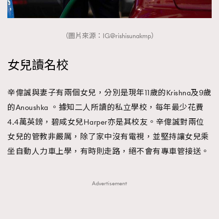
AFrenchMind
DressLikeAParisienne
EmpowerF
FashionWeek
FigaroAesthetic
（圖片來源：IG@rishisunakmp）
女兒讀名校
辛偉誠與妻子有兩個女兒，分別是現年11歲的Krishna及9歲
的Anoushka 。據知二人所讀的私立學校，每年最少花費
4.4萬英鎊，碧咸女兒Harper亦是其校友。辛偉誠對兩位
女兒的管教非嚴厲，除了家中沒有電視，並堅持讓女兒乘
坐自動人力車上學，有時則走路，絕不會有專車管接送。
Advertisement