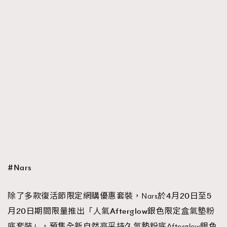
#Nars
除了多款復活節限定網購優惠套裝，Nars於
4
月
20
日至
5
月
20
日期間限量推出「人氣
Afterglow
銀色限定盒氣墊粉
底套裝」，
預售全新自然亮采持久氣墊粉底Afterglow銀色