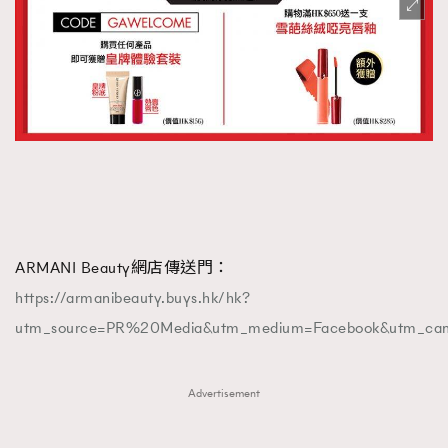
ARMANI Beauty網店傳送門：
https://armanibeauty.buys.hk/hk?
utm_source=PR%20Media&utm_medium=Facebook&utm_ca
Advertisement