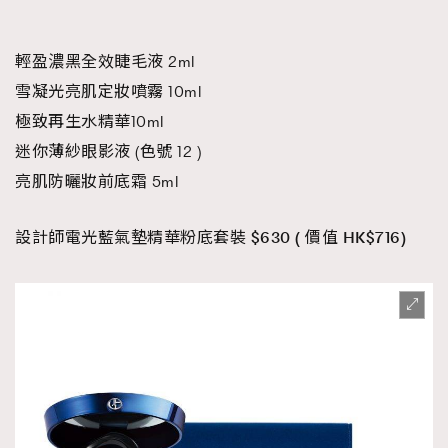
輕盈濃黑全效睫毛液 2ml
雪凝光亮肌定妝噴霧 10ml
極致再生水精華10ml
迷你薄紗眼影液 (色號 12 )
亮肌防曬妝前底霜 5ml
設計師電光藍氣墊精華粉底套裝 $630 ( 價值 HK$716)