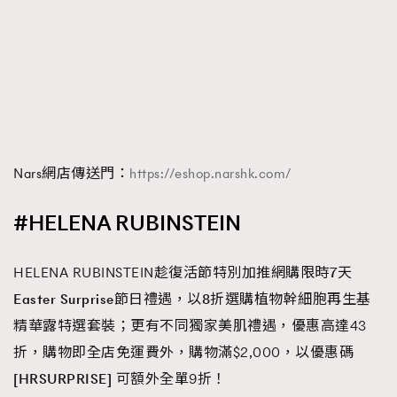
Nars網店傳送門：
https://eshop.narshk.com/
#HELENA RUBINSTEIN
HELENA RUBINSTEIN趁復活節特別加推網購
限時
7
天
Easter Surprise
節日禮遇
，以
8
折
選購植物幹細胞再生基
精華露特選套裝；更有不同獨家美肌禮遇，優惠高達43
折，購物即全店免運費外，購物滿$2,000，以優惠碼
[HRSURPRISE]
可額外全單9折！