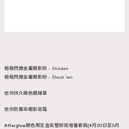
極緻閃爍金屬眼影粉 – Stricken
極緻閃爍金屬眼影粉 – Shock ’em
迷你持久顯色眼線筆
迷你防暈染眼影底霜
Afterglow銀色限定盒氣墊粉底增量套裝(4月20日至5月
TRENDING