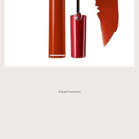
About us
Collaboration Opportunity
Disclaimer
Privacy
New Media Group
|
Madame Figaro editions:
France
|
Greece
|
Japan
|
Portugal
|
Spain
Advertisement