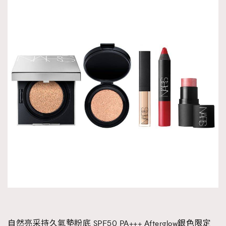
自然亮采持久氣墊粉底 SPF50 PA+++ Afterglow銀色限定