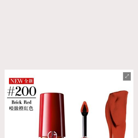
FigaroTalk
48
FigaroWatch
83
Grooming&Fitness
38
HommesFashion
2
HommeStyle
132
NoBagNoLife
349
People
53
#FigaroIssue 專訪陳漢娜Hanna與Takuro｜模特
TheFrenchWay
145
情侶談愛情
VAxChowSangSang
4
WatchesWonder&Beyond
21
WatchesWonder&Beyond
1
向ChanelN°5致敬
1
大時代小事情
42
時尚熱話
537
時尚配飾
297