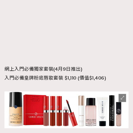
網
上入門必備
獨家套裝
(4
月
9
日推出
)
入門必備皇牌粉底唇妝套裝 $1,110 (價值$1,406)