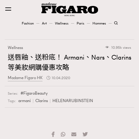
Fashion
Art
Wellness
Paris
Hommes
Fashion
Wellness
10.95k views
Art
送唇釉、送粉底！ Armani、Nars、Clarins
等美妝網購優惠攻略
Wellness
Madame Figaro HK
10.04.2020
Karena Lam is On Our Cover
FigaroBeauty
Series:
Paris
armani
Clarins
HELENARUBINSTEIN
Tags:
Hommes