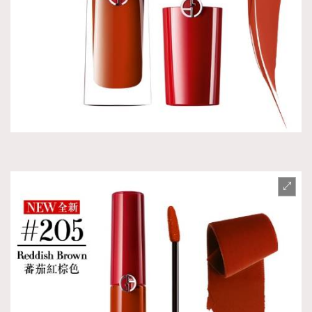
時裝心理學
2
當巨蟹座遇上處女座 Tyson Yoshi x 林家謙
煲劇日常
334
玩物壯志
1
本人已詳閱並同意遵守本文列明條款及細則。 請瀏覽
(
nmg.com.hk/privacy
) 閱讀本公司的私隱政策聲明。
本人願意接收新傳媒集團的最新消息及其他宣傳資訊，本人同意
新傳媒集團使用本人的個人資料於任何推廣用途。