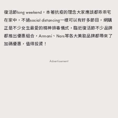
TRENDING
復活節long weekend，本著抗疫的理念大家應該都乖乖宅
#FigaroExhibition 群星力撐MF X Leung Mo《See
AFrenchMind
3
在家中，不過social distancing一樣可以有好多節目，網購
You In My Dream》展覽
DressLikeAParisienne
1
正是不少女生最愛的精神排毒儀式，臨近復活節不少品牌
EmpowerF
103
都推出優惠組合，Armani、Nars等各大美妝品牌都帶來了
FashionWeek
191
加碼優惠，值得投資！
FigaroAesthetic
308
FigaroAstrology
416
Advertisement
FigaroBeauty
424
FigaroBeautyRitual
7
FigaroCeleb
547
#FigaroExhibition Wyman 揭曉 Figaro Exhibition
FigaroCinéma
281
第二站！
FigaroDigitalCover
17
FigaroExhibition
12
FigaroExpert
1