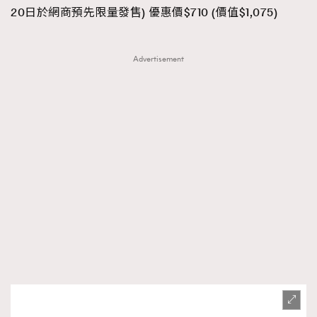
20日於網商預先限量發售) 優惠價$710 (價值$1,075)
AFrenchMind
DressLikeAParisienne
EmpowerF
FashionWeek
FigaroAesthetic
Advertisement