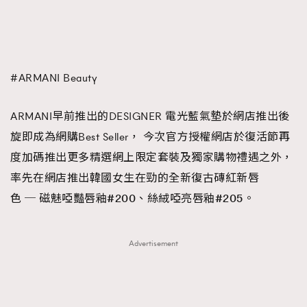
FigaroFrancais
41
FigaroGadget
1
FigaroHealth
647
FigaroHub
#ARMANI Beauty
128
FigaroIcon
68
法國五月French May專訪四位香港文藝代表
ARMANI早前推出的DESIGNER 電光藍氣墊於網店推出後
FigaroInsight
156
旋即成為網購Best Seller， 今次官方授權網店於復活節再
FigaroIssue
271
度加碼推出更多精選網上限定套裝及獨家購物禮遇之外，
FigaroJewellery
87
率先在網店推出韓國女生在勁的全新復古磚紅新唇
FigaroLifestyle
230
色 ─
磁魅啞豔唇釉
#200
、絲絨啞亮唇釉
#205。
FigaroLove
89
FigaroMasterclass
20
Advertisement
FigaroMusic
90
FigaroStyle
89
#FigaroIssue 容祖兒封面專訪｜追逐歌手夢
FigaroSubculture
14