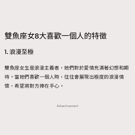
FigaroFrancais
41
FigaroGadget
1
FigaroHealth
647
FigaroHub
雙魚座女8大喜歡一個人的特徵
128
FigaroIcon
68
法國五月French May專訪四位香港文藝代表
1. 浪漫至極
FigaroInsight
156
FigaroIssue
271
雙魚座女生是浪漫主義者，她們對於愛情充滿著幻想和期
FigaroJewellery
87
待。當她們喜歡一個人時，往往會展現出極度的浪漫情
FigaroLifestyle
230
懷，希望將對方捧在手心。
FigaroLove
89
FigaroMasterclass
20
Advertisement
FigaroMusic
90
FigaroStyle
89
#FigaroIssue 容祖兒封面專訪｜追逐歌手夢
FigaroSubculture
14