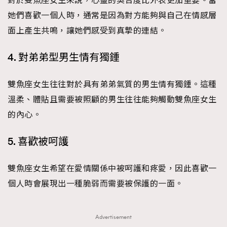
對於雙魚座女生來說，心靈的契合度比外表更加重要。當
時裝心理學
2
她們喜歡一個人時，通常是因為對方能夠與自己在情感層
當巨蟹座遇上處女座 Tyson Yoshi x 林家謙
煲劇日常
334
面上產生共鳴，讓她們感受到真摯的連結。
玩物壯志
1
4. 對弟弟型男生情有獨鍾
雙魚座女生往往對於具有弟弟氣質的男生情有獨鍾。這種
溫柔、體貼且需要被照顧的男生往往能夠觸動雙魚座女生
的內心。
5. 喜歡被呵護
本人已詳閱並同意遵守本文列明條款及細則。 請瀏覽
(
nmg.com.hk/privacy
) 閱讀本公司的私隱政策聲明。
本人願意接收新傳媒集團的最新消息及其他宣傳資訊，本人同意
雙魚座女生希望在愛情關係中被呵護和疼愛，因此喜歡一
新傳媒集團使用本人的個人資料於任何推廣用途。
個人時會展現出一種脆弱而需要被保護的一面。
Advertisement