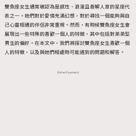
雙魚座女生通常被認為是感性、浪漫且善解人意的星座代
TRENDING
表之一。她們對於愛情充滿幻想，對於尋找一個能夠與自
#FigaroExhibition 群星力撐MF X Leung Mo《See
AFrenchMind
3
己心靈相通的伴侶非常重視。然而，有時候雙魚座女生會
You In My Dream》展覽
DressLikeAParisienne
1
展現出一些特殊的喜歡一個人的特徵，其中包括對弟弟型
EmpowerF
103
男生的偏好。在本文中，我們將探討雙魚座女生喜歡一個
FashionWeek
191
人的特徵，以及與她們相處時可能遇到的問題和解答。
FigaroAesthetic
308
FigaroAstrology
416
Advertisement
FigaroBeauty
424
FigaroBeautyRitual
7
FigaroCeleb
547
#FigaroExhibition Wyman 揭曉 Figaro Exhibition
FigaroCinéma
281
第二站！
FigaroDigitalCover
17
FigaroExhibition
12
FigaroExpert
1