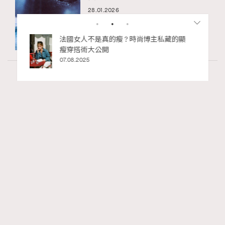
28.01.2026
私藏的顯
別再用酒精消毒皮革！6個清潔手袋小技
巧，讓你更愛惜你的手袋
02.06.2025
Wellness
70 views
2026年8月每周星座運程【8月9日至8月15
RECOMMENDED
日】
莎拉
07.08.2026
FigaroAstrology
Series:
十二星座
星座運程
星相命理
Tags: