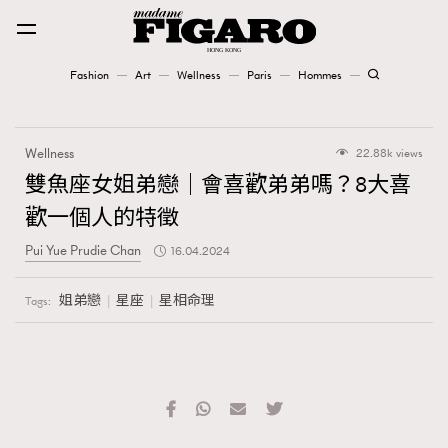
Fashion
Art
Wellness
Paris
Hommes
Fashion
Wellness
22.88k views
Art
雙魚座女姐弟戀｜會喜歡弟弟嗎？8大喜
歡一個人的特徵
Wellness
Pui Yue Prudie Chan
16.04.2024
Karena Lam is On Our Cover
姐弟戀
星座
星相命理
Tags:
Paris
Hommes