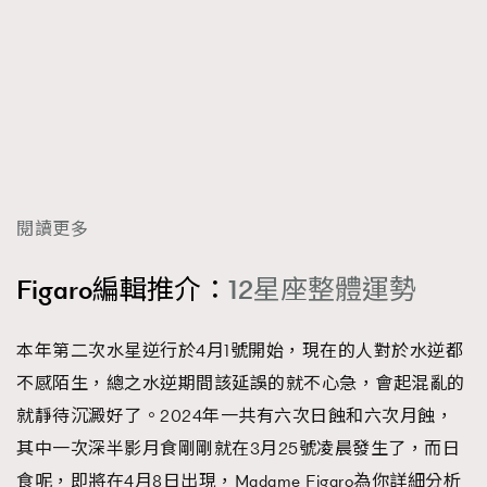
閱讀更多
Figaro編輯推介：
12星座整體運勢
本年第二次水星逆行於4月1號開始，現在的人對於水逆都
不感陌生，總之水逆期間該延誤的就不心急，會起混亂的
就靜待沉澱好了。2024年一共有六次日蝕和六次月蝕，
其中一次深半影月食剛剛就在3月25號凌晨發生了，而日
食呢，即將在4月8日出現，Madame Figaro為你詳細分析