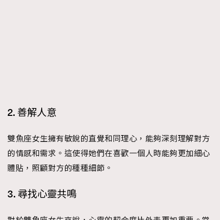
FigaroTalk
48
FigaroWatch
83
Grooming&Fitness
38
HommesFashion
2
HommeStyle
132
NoBagNoLife
349
People
53
#FigaroIssue 專訪陳漢娜Hanna與Takuro｜模特
TheFrenchWay
145
2. 善解人意
情侶談愛情
VAxChowSangSang
4
雙魚座女生擁有敏銳的直覺和同理心，能夠深刻理解對方
WatchesWonder&Beyond
21
的情感和需求。這使得她們在喜歡一個人時能夠更加細心
WatchesWonder&Beyond
1
體貼，照顧對方的種種細節。
向ChanelN°5致敬
1
大時代小事情
42
3. 尋找心靈共鳴
時尚熱話
537
時尚配飾
297