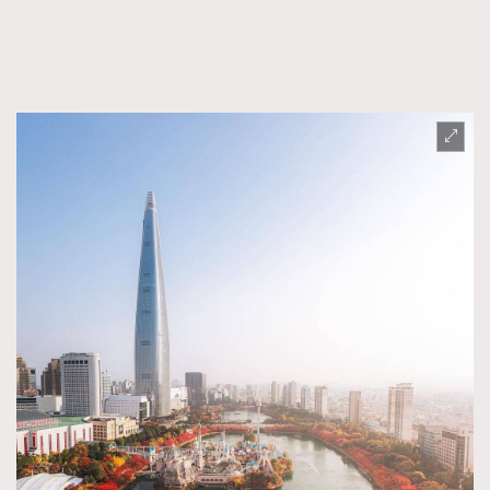
FigaroFrancais
41
FigaroGadget
1
FigaroHealth
647
FigaroHub
128
FigaroIcon
68
法國五月French May專訪四位香港文藝代表
FigaroInsight
156
FigaroIssue
271
FigaroJewellery
87
FigaroLifestyle
230
FigaroLove
89
FigaroMasterclass
20
FigaroMusic
90
FigaroStyle
89
#FigaroIssue 容祖兒封面專訪｜追逐歌手夢
FigaroSubculture
14