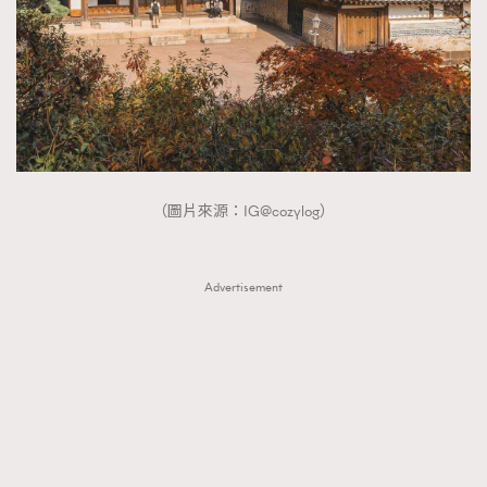
（圖片來源：IG@cozylog）
Advertisement