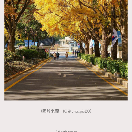
（圖片來源：IG@luna_pic20）
Advertisement