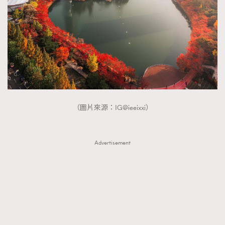
FigaroTalk
48
FigaroWatch
83
Grooming&Fitness
38
HommesFashion
2
HommeStyle
132
NoBagNoLife
349
People
53
#FigaroIssue 專訪陳漢娜Hanna與Takuro｜模特
（圖片來源：IG@ieeixxi）
TheFrenchWay
145
情侶談愛情
VAxChowSangSang
4
WatchesWonder&Beyond
21
Advertisement
WatchesWonder&Beyond
1
向ChanelN°5致敬
1
大時代小事情
42
時尚熱話
537
時尚配飾
297