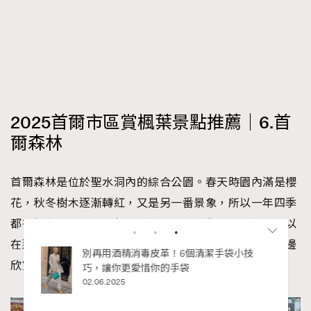
2025首爾市區賞楓葉景點推薦｜6.首
爾森林
首爾森林是位於聖水洞內的綜合公園。春天時園內滿是櫻
花，秋冬樹木逐漸轉紅，又是另一番景象，所以一年四季
都有很多人來公園野餐、踩單車。公園鄰近聖水洞，可以
在那邊的咖啡店買一些飲料麵包，到這邊席地而坐，一邊
私藏的顯
別再用酒精消毒皮革！6個清潔手袋小技
欣賞紅葉，一邊聊天、吃下午茶。
巧，讓你更愛惜你的手袋
02.06.2025