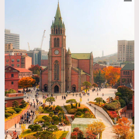
About us
Collaboration Opportunity
Disclaimer
Privacy
New Media Group
|
Madame Figaro editions:
France
|
Greece
|
Japan
|
Portugal
|
Spain