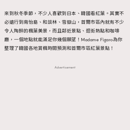
TRENDING
來到秋冬季節，不少人喜歡到日本、韓國看紅葉。其實不
#FigaroExhibition 群星力撐MF X Leung Mo《See
AFrenchMind
3
必遠行到南怡島、和談林、雪嶽山，首爾市區內就有不少
You In My Dream》展覽
DressLikeAParisienne
1
令人陶醉的楓葉美景，而且鄰近景點、逛街熱點和咖啡
EmpowerF
103
廳，一個地點就能滿足你幾個願望！Madame Figaro為你
FashionWeek
191
整理了韓國各地賞楓時間預測和首爾市區紅葉景點！
FigaroAesthetic
308
FigaroAstrology
416
Advertisement
FigaroBeauty
424
FigaroBeautyRitual
7
FigaroCeleb
547
#FigaroExhibition Wyman 揭曉 Figaro Exhibition
FigaroCinéma
281
第二站！
FigaroDigitalCover
17
FigaroExhibition
12
FigaroExpert
1