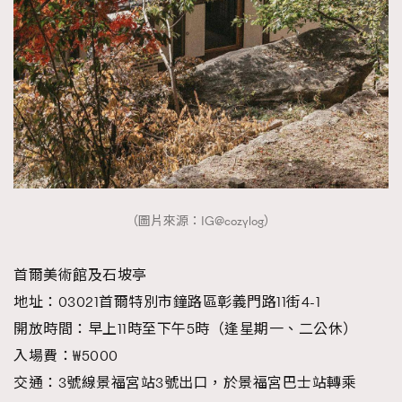
（圖片來源：IG@cozylog）
首爾美術館及石坡亭
地址：03021首爾特別市鐘路區彰義門路11街4-1
開放時間：早上11時至下午5時（逢星期一、二公休）
入場費：₩5000
交通：3號線景福宮站3號出口，於景福宮巴士站轉乘