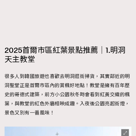
時裝心理學
2
當巨蟹座遇上處女座 Tyson Yoshi x 林家謙
煲劇日常
334
玩物壯志
1
2025首爾市區紅葉景點推薦｜1.明洞
天主教堂
很多人到韓國旅遊也喜歡去明洞逛街掃貨，其實鄰近的明
本人已詳閱並同意遵守本文列明條款及細則。 請瀏覽
洞聖堂正是首爾市區內的賞楓好地點！教堂是擁有百年歷
(
nmg.com.hk/privacy
) 閱讀本公司的私隱政策聲明。
史的哥德式建築，前方小公園秋冬時會看到紅黃交織的楓
本人願意接收新傳媒集團的最新消息及其他宣傳資訊，本人同意
新傳媒集團使用本人的個人資料於任何推廣用途。
葉，與教堂的紅色外牆相映成趣。入夜後公園亮起街燈，
景色又別有一番風味！