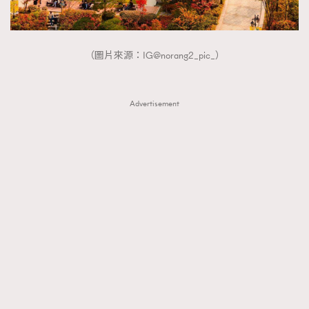
（圖片來源：IG@norang2_pic_）
Advertisement