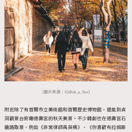
（圖片來源：IG@ak_e_film）
附近除了有首爾市立美術館和首爾歷史博物館，還能到貞
洞觀景台俯瞰德壽宮的秋天美景。不少韓劇也在德壽宮石
牆路取景，例如《非常律師禹英禑》、《你喜歡布拉姆斯