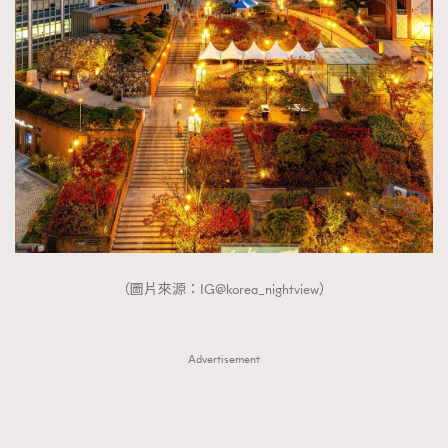
（圖片來源：IG@korea_nightview）
Advertisement