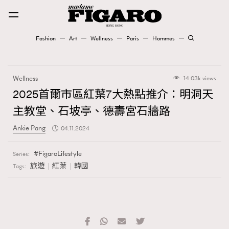
Fashion
Art
Wellness
Paris
Hommes
Fashion
Wellness
14.03k views
Art
2025首爾市區紅葉7大熱點推介：明洞天
主教堂、石坡亭、德壽宮石牆路
Wellness
Ankie Pang
04.11.2024
Karena Lam is On Our Cover
FigaroLifestyle
Series:
Paris
旅遊
紅葉
韓國
Tags:
Hommes