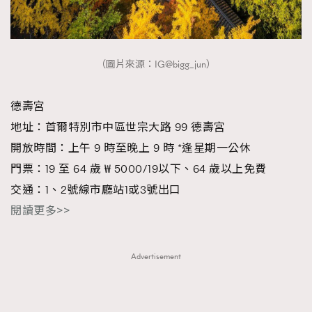
AFrenchMind
DressLikeAParisienne
EmpowerF
FashionWeek
FigaroAesthetic
（圖片來源：IG@bigg_jun）
德壽宮
地址：首爾特別市中區世宗大路 99 德壽宮
開放時間：上午 9 時至晚上 9 時 *逢星期一公休
門票：19 至 64 歲 ₩ 5000/19以下、64 歲以上免費
交通：1、2號線市廳站1或3號出口
閱讀更多>>
Advertisement