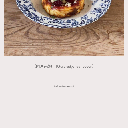
（圖片來源：IG@bradys_coffeebar）
Advertisement