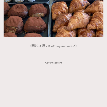
（圖片來源：IG@mayumayu365）
Advertisement