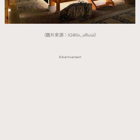
（圖片來源：IG@1in_official）
Advertisement
TRENDING