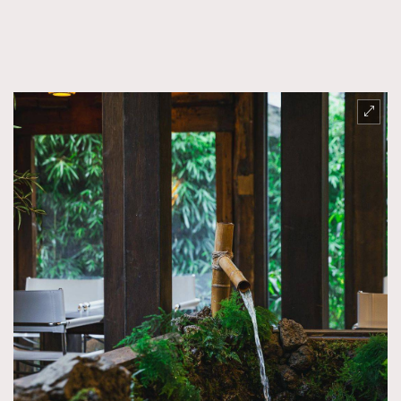
FigaroFrancais
41
FigaroGadget
1
FigaroHealth
647
FigaroHub
128
FigaroIcon
68
法國五月French May專訪四位香港文藝代表
FigaroInsight
156
FigaroIssue
271
FigaroJewellery
87
FigaroLifestyle
230
FigaroLove
89
FigaroMasterclass
20
FigaroMusic
90
FigaroStyle
89
#FigaroIssue 容祖兒封面專訪｜追逐歌手夢
FigaroSubculture
14