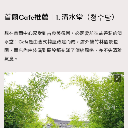
時裝心理學
2
當巨蟹座遇上處女座 Tyson Yoshi x 林家謙
煲劇日常
首爾Cafe推薦丨1. 清水堂（청수당）
334
玩物壯志
1
想在首爾中心感受到古典美氛圍，必定要前往益善洞的清
水堂！Cafe是由舊式韓屋改建而成，店外被竹林園景包
圍，而店內由裝潢到擺設都充滿了傳統風格，亦不失清雅
氣息。
本人已詳閱並同意遵守本文列明條款及細則。 請瀏覽
(
nmg.com.hk/privacy
) 閱讀本公司的私隱政策聲明。
本人願意接收新傳媒集團的最新消息及其他宣傳資訊，本人同意
新傳媒集團使用本人的個人資料於任何推廣用途。