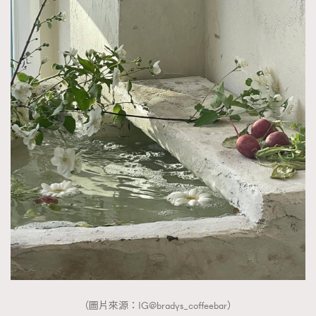
（圖片來源：IG@bradys_coffeebar）