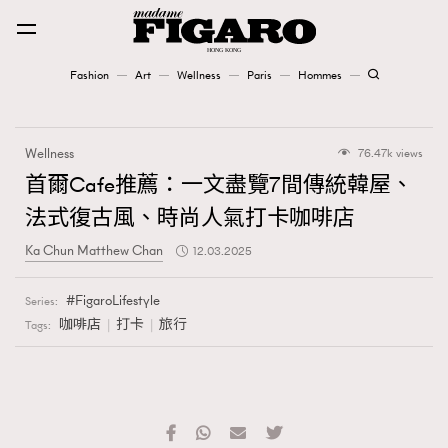
Fashion
Art
Wellness
Paris
Hommes
Fashion
Wellness
76.47k views
Art
首爾Cafe推薦：一文盡覽7間傳統韓屋、
法式復古風、時尚人氣打卡咖啡店
Wellness
Ka Chun Matthew Chan
12.03.2025
Karena Lam is On Our Cover
FigaroLifestyle
Series:
Paris
咖啡店
打卡
旅行
Tags:
Hommes