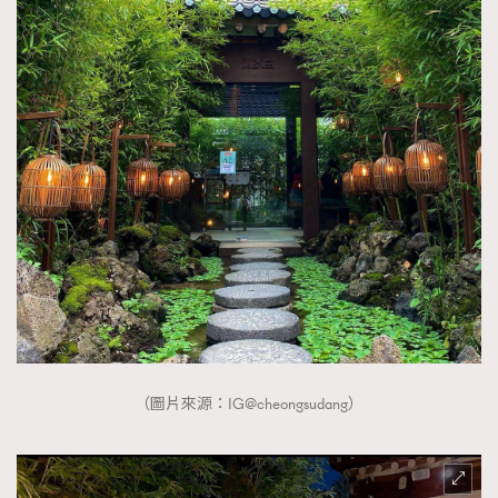
About us
Collaboration Opportunity
Disclaimer
Privacy
New Media Group
|
Madame Figaro editions:
France
|
Greece
|
Japan
|
Portugal
|
Spain
（圖片來源：IG@cheongsudang）