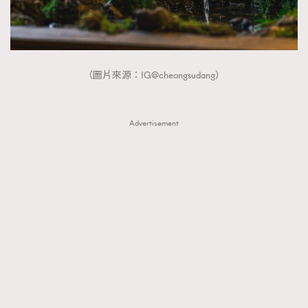
FigaroTalk
48
FigaroWatch
83
Grooming&Fitness
38
HommesFashion
2
（圖片來源：IG@cheongsudang）
HommeStyle
132
NoBagNoLife
349
Advertisement
People
53
#FigaroIssue 專訪陳漢娜Hanna與Takuro｜模特
TheFrenchWay
145
情侶談愛情
VAxChowSangSang
4
WatchesWonder&Beyond
21
WatchesWonder&Beyond
1
向ChanelN°5致敬
1
大時代小事情
42
時尚熱話
537
時尚配飾
297