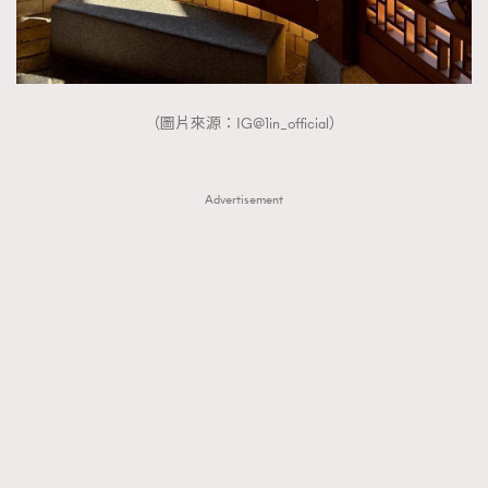
（圖片來源：IG@1in_official）
Advertisement