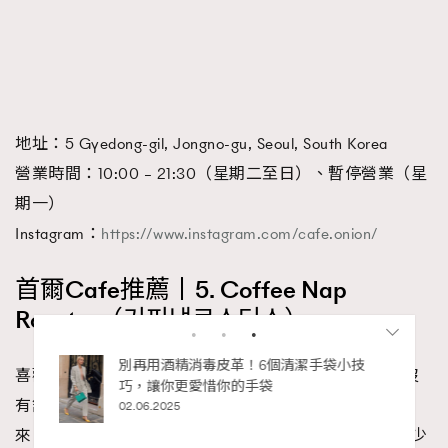
地址：5 Gyedong-gil, Jongno-gu, Seoul, South Korea
營業時間：10:00 – 21:30（星期二至日）、暫停營業（星
期一）
Instagram：
https://www.instagram.com/cafe.onion/
首爾Cafe推薦丨5. Coffee Nap
Roaster（커피냅로스터스）
喜歡極簡約風的你，可走訪Coffee Nap Roaster，店裡沒
有舒適的桌椅，取而代之的是用紅磚瓦一片一片堆疊起
RECOMMENDED
來，整體裝潢別具用心，正因為這樣特殊的空間，有不少