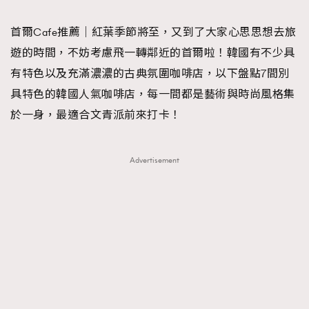
TRENDING
首爾Cafe推薦｜紅葉季節將至，又到了大家心思思想去旅
#FigaroExhibition 群星力撐MF X Leung Mo《See
AFrenchMind
3
遊的時間，不妨考慮飛一轉鄰近的首爾啦！韓國有不少具
You In My Dream》展覽
DressLikeAParisienne
1
有特色以及充滿濃濃的古典氛圍咖啡店，以下盤點7間別
EmpowerF
103
具特色的韓國人氣咖啡店，每一間都是藝術與時尚風格集
FashionWeek
191
於一身，最適合文青派前來打卡！
FigaroAesthetic
308
FigaroAstrology
417
Advertisement
FigaroBeauty
424
FigaroBeautyRitual
7
FigaroCeleb
547
#FigaroExhibition Wyman 揭曉 Figaro Exhibition
FigaroCinéma
281
第二站！
FigaroDigitalCover
17
FigaroExhibition
12
FigaroExpert
1