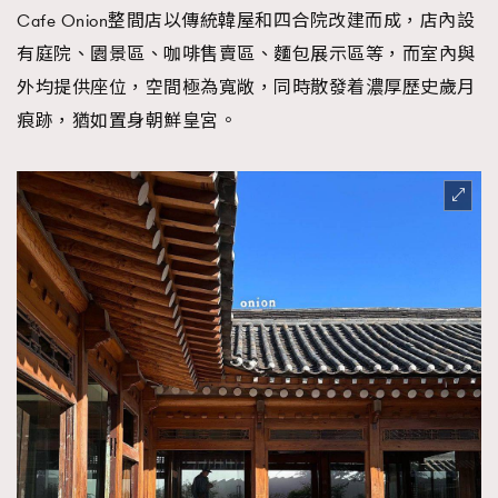
Cafe Onion整間店以傳統韓屋和四合院改建而成，店內設
有庭院、園景區、咖啡售賣區、麵包展示區等，而室內與
外均提供座位，空間極為寬敞，同時散發着濃厚歷史歲月
痕跡，猶如置身朝鮮皇宮。