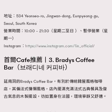
AFrenchMind
DressLikeAParisienne
地址︰534 Yeonseo-ro, Jingwan-dong, Eunpyeong-gu,
EmpowerF
FashionWeek
FigaroAesthetic
Seoul, South Korea
營業時間︰10:00 – 21:30（星期二至日 ）、暫停營業（星
期一）
Instagram︰
https://www.instagram.com/1in_official/
首爾Cafe推薦丨3. Bradys Coffee
Bar（브래디네 커피바）
延南洞的Bradys Coffee Bar，有別於傳統韓屋風格咖啡
店，其偏法式慵懶風格，店內擺滿充滿法式古典餐具及復
古氣息的木製擺設，彷如置身在法國，環境寧靜又舒適。