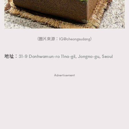
（圖片來源：IG@cheongsudang）
地址︰
31-9 Donhwamun-ro 11na-gil, Jongno-gu, Seoul
Advertisement