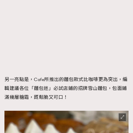
另一亮點是，Cafe所推出的麵包款式比咖啡更為突出，編
輯建議各位「麵包迷」必試店鋪的招牌雪山麵包，包面鋪
滿幾層糖霜，既鬆脆又可口！