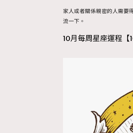
家人或者關係親密的人需要
AFrenchMind
D
流一下。
10月每周星座運程【1