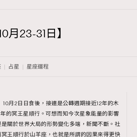
0月23-31日】
TRENDING
3
AFrenchMind
座
占星
星座運程
1
DressLikeAParisienne
103
EmpowerF
191
程】10月2日日食後，接連是公轉週期接近12年的木
FashionWeek
多年的冥王星順行。可想而知今次星象能量的影響
308
FigaroAesthetic
要是關於世界大局的形勢變化多端，新聞不斷。社
而冥王順行於山羊座，也就是所謂的因果來得更快