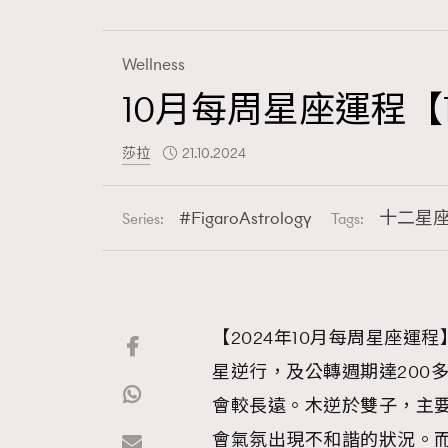
Wellness
10月每周星座運程【1
Fashion
莎拉
21.10.2024
Art
FigaroAstrology
十二星
Series:
Tags:
Wellness
【2024年10月每周星座運
星逆行，及公轉週期達200
Paris
會較長遠。木逆於雙子，主
會氣氛出現不和諧的狀況。