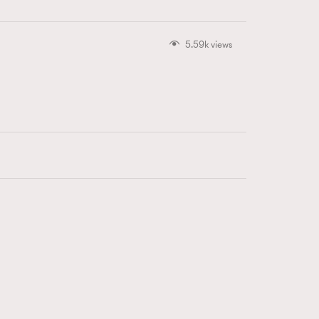
5.59k views
415
FigaroAstrology
424
FigaroBeauty
7
FigaroBeautyRitual
547
FigaroCeleb
281
FigaroCinéma
17