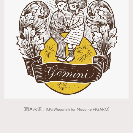
（圖片來源：IG@Woodnink for Madame FIGARO）