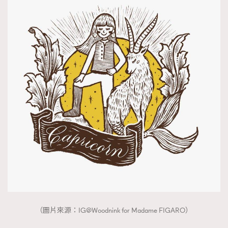
（圖片來源：IG@Woodnink for Madame FIGARO）