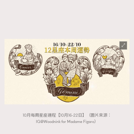
FigaroFrancais
41
FigaroGadget
1
FigaroHealth
647
FigaroHub
128
FigaroIcon
68
法國五月French May專訪四位香港文藝代表
FigaroInsight
156
FigaroIssue
271
FigaroJewellery
87
FigaroLifestyle
230
FigaroLove
89
FigaroMasterclass
20
FigaroMusic
90
10月每周星座運程【10月16-22日】（圖片來源：
FigaroStyle
89
IG@Woodnink for Madame Figaro）
#FigaroIssue 容祖兒封面專訪｜追逐歌手夢
FigaroSubculture
14