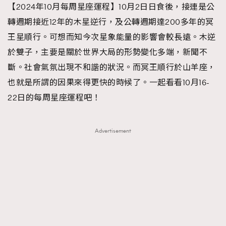
【2024年10月每周星座運程】10月2日日食後，接連是公
TRENDING
轉週期接近12年的木星逆行，及公轉週期達200多年的冥
#FigaroExhibition 群星力撐MF X Leung Mo《See
AFrenchMind
3
王星順行。可想而知今次星象能量的影響會較長遠。木逆
You In My Dream》展覽
DressLikeAParisienne
1
於雙子，主要是關於世界大局的形勢變化多端，新聞不
EmpowerF
103
斷。社會氣氛出現不和諧的狀況。而冥王順行於山羊座，
FashionWeek
191
也就是所謂的因果來得更快的時候了。一起看看10月16-
FigaroAesthetic
308
22日的每周星座運程吧！
FigaroAstrology
416
FigaroBeauty
424
Advertisement
FigaroBeautyRitual
7
FigaroCeleb
547
#FigaroExhibition Wyman 揭曉 Figaro Exhibition
FigaroCinéma
281
第二站！
FigaroDigitalCover
17
FigaroExhibition
12
FigaroExpert
1