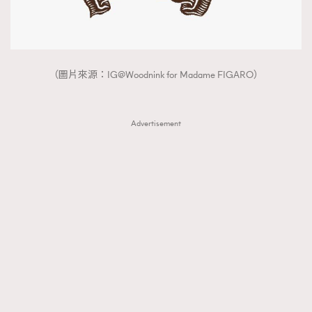
（圖片來源：IG@Woodnink for Madame FIGARO）
Advertisement