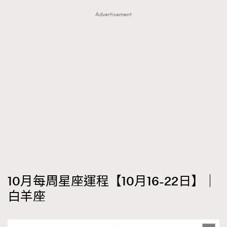
FigaroTalk
48
Advertisement
FigaroWatch
83
Grooming&Fitness
38
HommesFashion
2
HommeStyle
132
NoBagNoLife
349
People
53
#FigaroIssue 專訪陳漢娜Hanna與Takuro｜模特
TheFrenchWay
145
情侶談愛情
VAxChowSangSang
4
WatchesWonder&Beyond
21
WatchesWonder&Beyond
1
向ChanelN°5致敬
1
10月每周星座運程【10月16-22日】｜
大時代小事情
42
白羊座
時尚熱話
537
時尚配飾
297