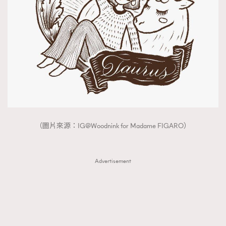
（圖片來源：IG@Woodnink for Madame FIGARO）
Advertisement