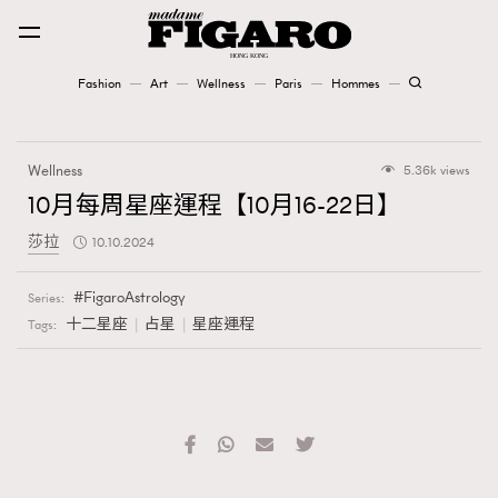
Fashion
Art
Wellness
Paris
Hommes
Fashion
Wellness
5.36k views
Art
10月每周星座運程【10月16-22日】
莎拉
10.10.2024
Wellness
Karena Lam is On Our Cover
FigaroAstrology
Series:
十二星座
占星
星座運程
Tags:
Paris
Hommes