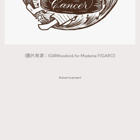
（圖片來源：IG@Woodnink for Madame FIGARO）
Advertisement