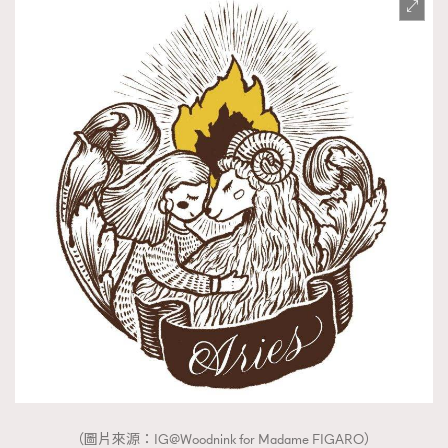
時裝心理學
2
當巨蟹座遇上處女座 Tyson Yoshi x 林家謙
煲劇日常
334
玩物壯志
1
本人已詳閱並同意遵守本文列明條款及細則。 請瀏覽
(
nmg.com.hk/privacy
) 閱讀本公司的私隱政策聲明。
本人願意接收新傳媒集團的最新消息及其他宣傳資訊，本人同意
新傳媒集團使用本人的個人資料於任何推廣用途。
（圖片來源：IG@Woodnink for Madame FIGARO）