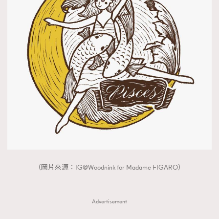
（圖片來源：IG@Woodnink for Madame FIGARO）
Advertisement