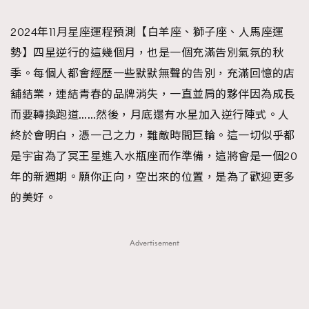
TRENDING
2024年11月星座運程預測【白羊座、獅子座、人馬座運
#FigaroExhibition 群星力撐MF X Leung Mo《See
AFrenchMind
3
勢】四星逆行的這幾個月，也是一個充滿告別氣氛的秋
You In My Dream》展覽
DressLikeAParisienne
1
季。每個人都會經歷一些默默無聲的告別，充滿回憶的店
EmpowerF
103
舖結業，連結青春的品牌消失，一直並肩的夥伴因為成長
FashionWeek
191
而要轉換跑道……然後，月底還有水星加入逆行陣式。人
FigaroAesthetic
308
終於會明白，憑一己之力，難敵時間巨輪。這一切似乎都
FigaroAstrology
416
是宇宙為了冥王星進入水瓶座而作準備，這將會是一個20
FigaroBeauty
424
年的新週期。願你正向，空出來的位置，是為了歡迎更多
FigaroBeautyRitual
7
的美好。
FigaroCeleb
547
#FigaroExhibition Wyman 揭曉 Figaro Exhibition
FigaroCinéma
281
Advertisement
第二站！
FigaroDigitalCover
17
FigaroExhibition
12
FigaroExpert
1