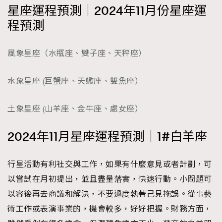
星座運程預測｜2024年11月份星座運
時裝心理學
2
當巨蟹座遇上處女座 Tyson Yoshi x 林家謙
程預測
煲劇日常
334
玩物壯志
1
風象星座（水瓶座、雙子座、天秤座）
水象星座 (巨蟹座、天蠍座、雙魚座）
土象星座 (山羊座、金牛座、處女座）
2024年11月星座運程預測｜1#白羊座
本人已詳閱並同意遵守本文列明條款及細則。 請瀏覽
(
nmg.com.hk/privacy
) 閱讀本公司的私隱政策聲明。
本人願意接收新傳媒集團的最新消息及其他宣傳資訊，本人同意
行星活動有利社交與工作，如果有什麼意見或者計劃，可
新傳媒集團使用本人的個人資料於任何推廣用途。
以嘗試在月初提出，並且盡量落實，快速行動。小問題可
以容後再去商議和解決，不要過度執著己見拖誤。從事藝
術工作或表演事業的，機會較多，好好把握。財務方面，