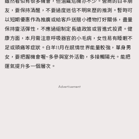
雖然看似有很多機會，但潛藏危機亦不少。營商的白羊朋
About us
Collaboration Opportunity
Disclaimer
Privacy
友，要保持清醒，不要過度迷信不明來歷的推測。暫時可
New Media Group
|
Madame Figaro editions:
France
|
Greece
以短期優惠作為推廣或給客戶送贈小禮物打好關係，盡量
|
Japan
|
Portugal
|
Spain
保持靈活彈性，不應過組制定長遠政策或冒進式投資。健
康方面，本月需注意呼吸器官的小毛病，女性易有睡眠不
足或頭痛等症狀。白羊11月在感情世界能量較強，單身男
女，要把握機會喔~多參與室外活動，多接觸陽光。能把
運氣提升多一個層次。
Advertisement