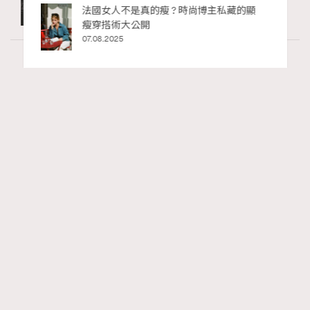
私藏的顯
別再用酒精消毒皮革！6個清潔手袋小技
巧，讓你更愛惜你的手袋
02.06.2025
Wellness
60 views
2026年8月每周星座運程【8月9日至8月15
RECOMMENDED
日】
莎拉
2 hours ago
FigaroAstrology
Series:
十二星座
星座運程
星相命理
Tags: