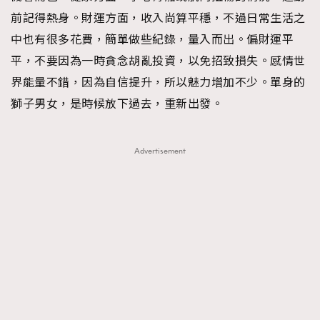
前記得熱身。財運方面，收入尚算平穩，不過日常生活之
TRENDING
中也有很多花費，簡單做些紀錄，量入而出。偏財運平
AFrenchMind
DressLikeAParisienne
平，不要因為一時貪念胡亂投資，以免招致損失。感情世
EmpowerF
FashionWeek
FigaroAesthetic
界能量不錯，因為自信提升，所以魅力增加不少。單身的
獅子男女，是時候放下過去，重新出發。
Advertisement