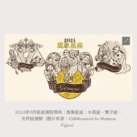
FigaroTalk
48
FigaroWatch
83
Grooming&Fitness
38
HommesFashion
2
HommeStyle
132
NoBagNoLife
349
People
53
#FigaroIssue 專訪陳漢娜Hanna與Takuro｜模特
TheFrenchWay
145
情侶談愛情
VAxChowSangSang
4
WatchesWonder&Beyond
21
WatchesWonder&Beyond
1
向ChanelN°5致敬
1
2024年11月星座運程預測｜風象星座：水瓶座、雙子座、
大時代小事情
42
天秤座運勢（圖片來源：IG@Woodnink for Madame
時尚熱話
537
Figaro）
時尚配飾
297