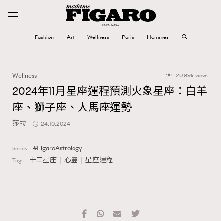
Fashion
Art
Wellness
Paris
Hommes
Fashion
Wellness
20.99k views
Art
2024年11月星座運程預測火象星座：白羊
座、獅子座、人馬座運勢
Wellness
莎拉
24.10.2024
Karena Lam is On Our Cover
FigaroAstrology
Series:
Paris
十二星座
心靈
星座運程
Tags:
Hommes