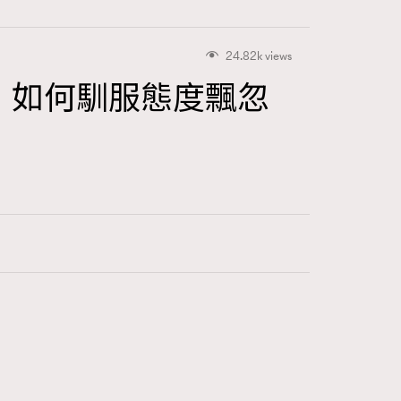
24.82k views
，如何馴服態度飄忽
416
FigaroAstrology
424
FigaroBeauty
7
FigaroBeautyRitual
547
FigaroCeleb
281
FigaroCinéma
17