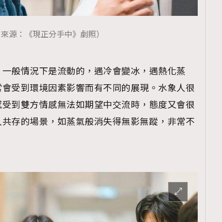
TRENDING
ressLikeAParisienne
Empower
片來源：《現正分手中》劇照）
FigaroAesthetic
。一般情況下是流動的，遇冷會變冰，遇熱化蒸
常會受到環境因素影響而有不同的展現。水象人很
感受到雙方情感無法如期望中交流時，態度又會很
人共存的場景，如蒸氣般消失得無影無蹤，非常不