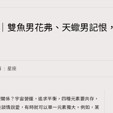
南｜雙魚男花弗、天蠍男記恨
TRENDING
3
AFrenchMind
1
DressLikeAParisienne
情
星座
103
EmpowerF
191
FashionWeek
308
FigaroAesthetic
麼關係？宇宙營運，追求平衡，四種元素要共存，
是談情說愛，有時就可以單一元素獨大。例如，某