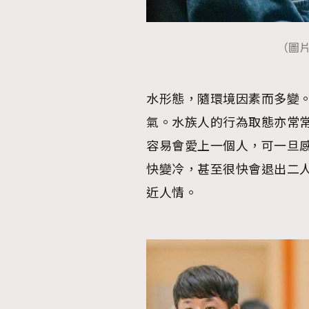
AFrenchMind
D
（圖
水形態，隨環境因素而多變
氣。水族人的行為取態亦常
容易會愛上一個人，可一旦
快變冷，甚至很快會退出二
近人情。