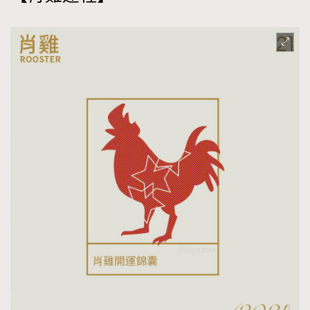
時裝心理學
2
當巨蟹座遇上處女座 Tyson Yoshi x 林家謙
煲劇日常
334
玩物壯志
1
本人已詳閱並同意遵守本文列明條款及細則。 請瀏覽
(
nmg.com.hk/privacy
) 閱讀本公司的私隱政策聲明。
本人願意接收新傳媒集團的最新消息及其他宣傳資訊，本人同意
新傳媒集團使用本人的個人資料於任何推廣用途。