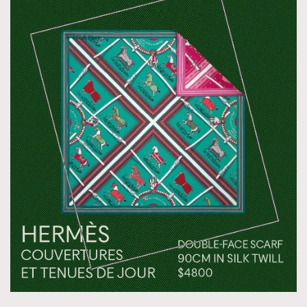
TRENDING
AFrenchMind
DressLikeAParisienne
EmpowerF
FashionWeek
FigaroAesthetic