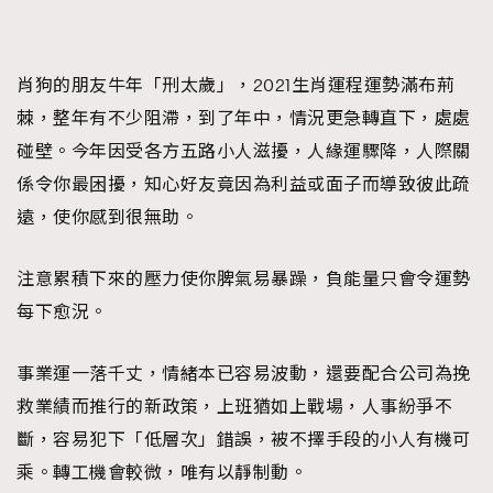
肖狗的朋友牛年「刑太歲」，2021生肖運程運勢滿布荊
棘，整年有不少阻滯，到了年中，情況更急轉直下，處處
碰壁。今年因受各方五路小人滋擾，人緣運驟降，人際關
係令你最困擾，知心好友竟因為利益或面子而導致彼此疏
遠，使你感到很無助。
注意累積下來的壓力使你脾氣易暴躁，負能量只會令運勢
每下愈況。
事業運一落千丈，情緒本已容易波動，還要配合公司為挽
救業績而推行的新政策，上班猶如上戰場，人事紛爭不
斷，容易犯下「低層次」錯誤，被不擇手段的小人有機可
乘。轉工機會較微，唯有以靜制動。