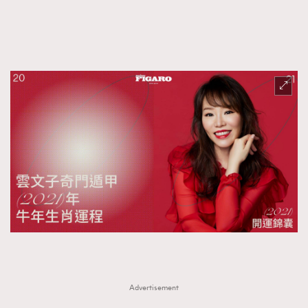
FigaroFrancais
41
FigaroGadget
1
FigaroHealth
647
FigaroHub
128
FigaroIcon
68
法國五月French May專訪四位香港文藝代表
FigaroInsight
156
FigaroIssue
271
FigaroJewellery
87
FigaroLifestyle
230
FigaroLove
89
FigaroMasterclass
20
FigaroMusic
90
FigaroStyle
89
#FigaroIssue 容祖兒封面專訪｜追逐歌手夢
Advertisement
FigaroSubculture
14