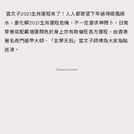
TRENDING
雲文子2021生肖運程來了！人人都寄望下年過得順風順
#FigaroExhibition 群星力撐MF X Leung Mo《See
AFrenchMind
3
水，要化解2021生肖運程危機，不一定要求神問卜，日常
You In My Dream》展覽
DressLikeAParisienne
1
穿著或配戴增運顏色於身上亦有助催旺各方運程，由香港
EmpowerF
103
著名奇門遁甲大師、「玄學天后」雲文子師傅為大家指點
FashionWeek
191
迷津。
FigaroAesthetic
308
FigaroAstrology
416
Advertisement
FigaroBeauty
424
FigaroBeautyRitual
7
FigaroCeleb
547
#FigaroExhibition Wyman 揭曉 Figaro Exhibition
FigaroCinéma
281
第二站！
FigaroDigitalCover
17
FigaroExhibition
12
FigaroExpert
1