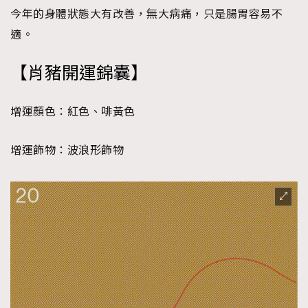
今年的身體狀態大有改善，無大病痛，只是腸胃容易不
適。
【
肖
豬
開運錦囊
】
增運顏色：
紅色、啡黃色
增運飾物：
波浪形飾物