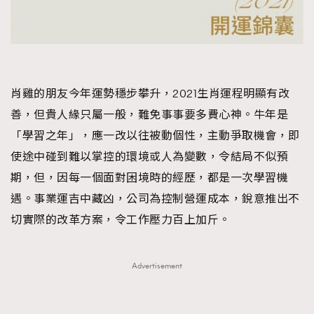
About us
Collaboration Opportunity
Disclaimer
Privacy
New Media Group
|
Madame Figaro editions:
France
|
Greece
|
Japan
|
Portugal
|
Spain
肖雞的朋友今年運勢穩步攀升，2021生肖運程明顯有改
善，但貴人緣只屬一般，難免事事要多費心神。牛年是
「學習之年」，應一改以往被動個性，主動爭取機會，即
使途中碰到難以掌控的環境或人為變數，令結局不似預
期，但，因每一個面對困境時的經歷，都是一次學習機
遇。事業運吉中藏凶，公司為控制營運成本，銳意推出不
切實際的改革方案，令工作壓力百上加斤。
Advertisement