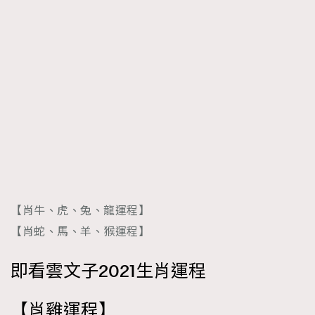
FigaroTalk
48
FigaroWatch
83
Grooming&Fitness
38
HommesFashion
2
HommeStyle
132
NoBagNoLife
349
People
53
#FigaroIssue 專訪陳漢娜Hanna與Takuro｜模特
TheFrenchWay
145
情侶談愛情
VAxChowSangSang
4
WatchesWonder&Beyond
21
【肖牛、虎、兔、龍運程】
WatchesWonder&Beyond
1
【肖蛇、馬、羊、猴運程】
向ChanelN°5致敬
1
大時代小事情
42
即看雲文子2021生肖運程
時尚熱話
537
【肖
雞
運程
】
時尚配飾
297