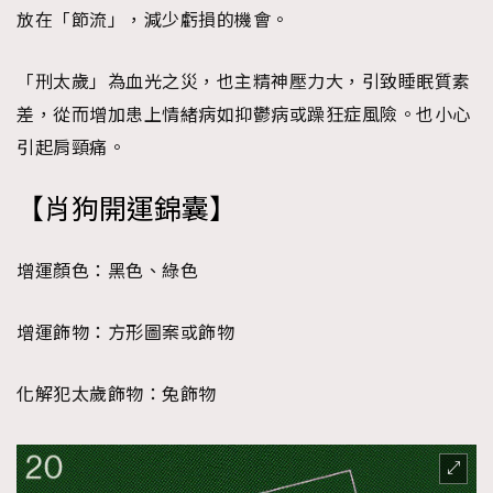
放在「節流」，減少虧損的機會。
「刑太歲」為血光之災，也主精神壓力大，引致睡眠質素
差，從而增加患上情緒病如抑鬱病或躁狂症風險。也小心
引起肩頸痛。
【
肖
狗
開運錦囊
】
增運顏色：黑色、綠色
增運飾物：方形圖案或飾物
化解犯太歲飾物：兔飾物