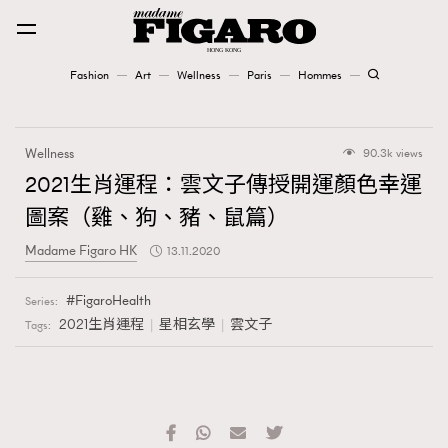
Fashion
Art
Wellness
Paris
Hommes
Fashion
Wellness
90.3k views
Art
2021生肖運程：雲文子傳授開運顏色幸運
圖案（雞、狗、豬、鼠篇）
Wellness
Madame Figaro HK
13.11.2020
Karena Lam is On Our Cover
FigaroHealth
Series:
Paris
2021生肖運程
星相玄學
雲文子
Tags:
Hommes