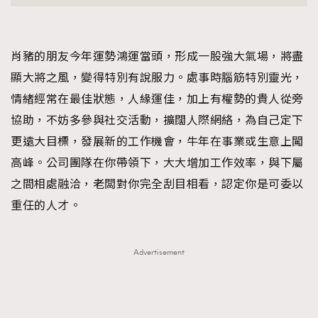
肖豬的朋友今年運勢鴻運當頭，形成一股強大氣場，將盡
顯大將之風，變得特別有說服力。處事時腦筋特別靈光，
情緒經常在最佳狀態，人緣運佳，加上有權勢的貴人從旁
協助，不妨多參與社交活動，擴闊人際網絡，為自己定下
更遠大目標，發展新的工作機會，牛年在事業或生意上闖
高峰。公司團隊在你帶領下，大大增加工作效率，與下屬
之間相處融洽，老闆對你完全刮目相看，認定你是可委以
重任的人才。
Advertisement