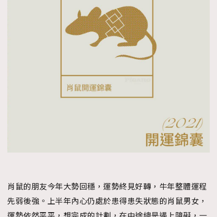
肖鼠的朋友今年大勢回穩，運勢終見好轉，牛年整體運程
先弱後強。上半年內心仍處於患得患失狀態的肖鼠男女，
運勢依然平平，想完成的計劃，在中途總是遇上障礙，一