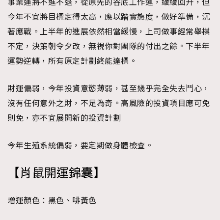
事業運將不進不退，從原先的谷底工作運，緩緩回升，但
今年不宜將目標定得太高，應以踏實態度，做好準備，沉
著應戰。上半年的進展依然相當緩慢，上司做事經常舉棋
不定，決策朝令夕改，無視你對團隊的付出之餘。下半年
運勢逆轉，所有原定計劃終能達標。
財運偏弱，今年投資意慾薄弱，甚至幾乎完全失去鬥心，
沒有任何意外之財，不足為奇。高風險的投資項目應可免
則免，亦不宜展開新的投資計劃
今年生殖系統偏弱，要定期做身體檢查。
【
肖鼠
開運錦囊
】
增運顏色：
黑色、啡黃色