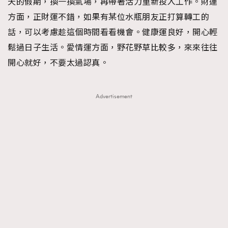
天的假期，換一換氣場，再帶著活力重新投入工作。財運
About us
Collaboration Opportunity
Disclaimer
Privacy
方面，正財運不錯，如果有某位水瓶朋友正打算轉工的
New Media Group
|
Madame Figaro editions:
France
|
Greece
話，可以考慮趁這個時間看看機會。健康運良好，開心輕
|
Japan
|
Portugal
|
Spain
鬆過日子生活。愛情運方面，野花野草比較多，來來往往
開心就好，不要太過認真。
Advertisement