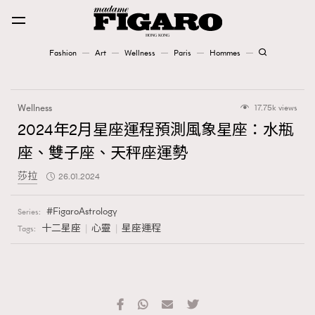
Fashion
Art
Wellness
Paris
Hommes
Fashion
Wellness
17.75k views
Art
2024年2月星座運程預測風象星座：水瓶
座、雙子座、天秤座運勢
Wellness
莎拉
26.01.2024
Karena Lam is On Our Cover
FigaroAstrology
Series:
Paris
十二星座
心靈
星座運程
Tags:
Hommes