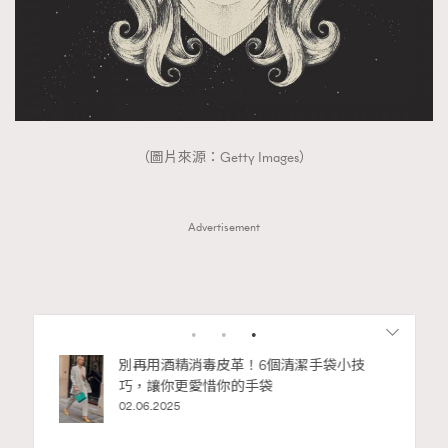
（圖片來源：Getty Images）
Advertisement
RECOMMENDED