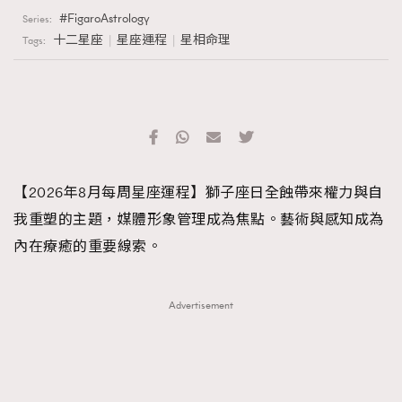
FigaroAstrology
Series:
AFrenchMind
DressLikeAParisienne
十二星座
星座運程
星相命理
Tags:
EmpowerF
FashionWeek
FigaroAesthetic
【2026年8月每周星座運程】獅子座日全蝕帶來權力與自
我重塑的主題，媒體形象管理成為焦點。藝術與感知成為
內在療癒的重要線索。
Advertisement