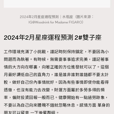
2024年2月星座運程預測｜水瓶座（圖片來源：
IG@Woodnink for Madame FIGARO）
2024年2月星座運程預測 2#雙子座
工作環境充滿了小挑戰，謹記時刻保持鎮定，不要因為小
問題而為執著。有時候，無需要事事追求完美，謹記著事
情的大方向在哪裏，向著正確的方位進發就可以了。這個
月最好調低自己的直角力，誰是誰非誰對誰錯都不要太計
較，做好自己份內事情就好。因為有些事情即使你能看得
透徹，也沒有能力去改變。財運方面屬於多勞多得的頻
率，偏財投資回報一般而已。健康開始有一點過勞跡象，
不要以為自己向來體魄不錯就忽略休息。感情方面 單身的
朋友可以留意 一下後輩群組。