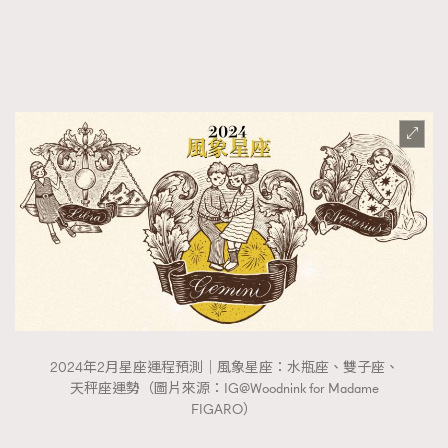
FigaroTalk
48
FigaroWatch
83
Grooming&Fitness
38
HommesFashion
2
HommeStyle
132
NoBagNoLife
349
People
53
#FigaroIssue 專訪陳漢娜Hanna與Takuro｜模特
TheFrenchWay
145
情侶談愛情
VAxChowSangSang
4
WatchesWonder&Beyond
21
WatchesWonder&Beyond
1
向ChanelN°5致敬
1
2024年2月星座運程預測｜風象星座：水瓶座、雙子座、
大時代小事情
42
天秤座運勢（圖片來源：IG@Woodnink for Madame
時尚熱話
537
FIGARO）
時尚配飾
297