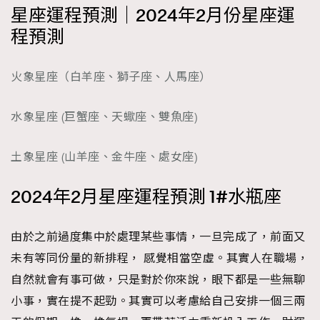
星座運程預測｜2024年2月份星座運
時裝心理學
2
當巨蟹座遇上處女座 Tyson Yoshi x 林家謙
程預測
煲劇日常
334
玩物壯志
1
火象星座（白羊座、獅子座、人馬座）
水象星座 (巨蟹座、天蠍座、雙魚座)
土象星座 (山羊座、金牛座、處女座)
2024年2月星座運程預測 1#水瓶座
本人已詳閱並同意遵守本文列明條款及細則。 請瀏覽
(
nmg.com.hk/privacy
) 閱讀本公司的私隱政策聲明。
本人願意接收新傳媒集團的最新消息及其他宣傳資訊，本人同意
由於之前過度集中於處理某些事情，一旦完成了，前面又
新傳媒集團使用本人的個人資料於任何推廣用途。
未有等同份量的新排程， 感覺相當空虛。其實人在職場，
自然就會有事可做，只是對於你來說，眼下都是一些無聊
小事，實在提不起勁。其實可以考慮給自己安排一個三兩