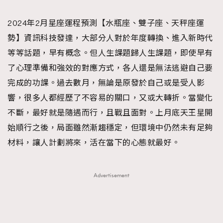
TRENDING
2024年2月星座運程預測【水瓶座、雙子座、天秤座運
#FigaroExhibition 群星力撐MF X Leung Mo《See
AFrenchMind
3
勢】資訊科技發達，大部分人對於年度轉換、進入新時代
You In My Dream》展覽
DressLikeAParisienne
1
等等話題，早有概念。但人生課題歸人生課題，即使早有
EmpowerF
103
了心理準備和強效的對應方式，各人還是無法逃避自己要
FashionWeek
191
完成的功課。過去數月，無論是原發於自己或是受人影
FigaroAesthetic
308
響，很多人都經歷了不容易的關口，又或大轉折。當變化
FigaroAstrology
416
不斷，最好就是隨遇而行，且戰且面對。上月底天王星開
FigaroBeauty
424
始順行之後，局面雖然漸趨穩定，但環境中仍然未有足夠
FigaroBeautyRitual
7
材料，讓人計劃將來，活在當下的心態就最好。
FigaroCeleb
547
#FigaroExhibition Wyman 揭曉 Figaro Exhibition
FigaroCinéma
281
Advertisement
第二站！
FigaroDigitalCover
17
FigaroExhibition
12
FigaroExpert
1