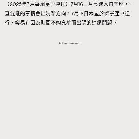
【2025年7月每周星座運程】7月16日月亮進入白羊座，一
TRENDING
直混亂的事情會出現新方向。7月18日木星於獅子座中逆
#FigaroExhibition 群星力撐MF X Leung Mo《See
AFrenchMind
3
行，容易有因為時間不夠充裕而出現的連鎖問題。
You In My Dream》展覽
DressLikeAParisienne
1
EmpowerF
103
Advertisement
FashionWeek
191
FigaroAesthetic
308
FigaroAstrology
416
FigaroBeauty
424
FigaroBeautyRitual
7
FigaroCeleb
547
#FigaroExhibition Wyman 揭曉 Figaro Exhibition
FigaroCinéma
281
第二站！
FigaroDigitalCover
17
FigaroExhibition
12
FigaroExpert
1