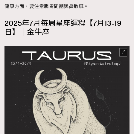
健康方面，要注意腸胃問題與鼻敏感。
About us
Collaboration Opportunity
Disclaimer
Privacy
New Media Group
|
Madame Figaro editions:
France
|
Greece
2025年7月每周星座運程【7月13-19
|
Japan
|
Portugal
|
Spain
日】｜金牛座