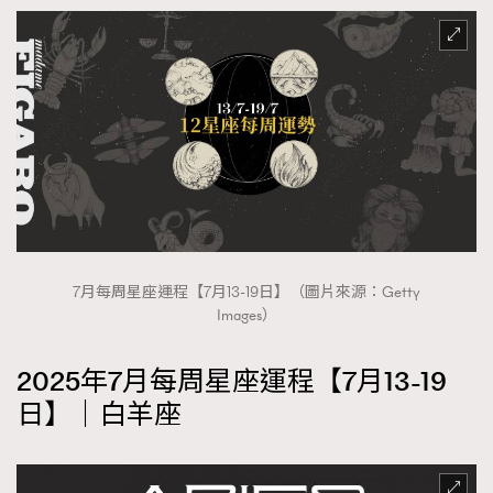
FigaroFrancais
41
FigaroGadget
1
FigaroHealth
647
FigaroHub
128
FigaroIcon
68
法國五月French May專訪四位香港文藝代表
FigaroInsight
156
FigaroIssue
271
FigaroJewellery
87
7月每周星座運程【7月13-19日】（圖片來源：Getty
FigaroLifestyle
230
Images）
FigaroLove
89
FigaroMasterclass
20
2025年7月每周星座運程【7月13-19
FigaroMusic
90
日】｜白羊座
FigaroStyle
89
#FigaroIssue 容祖兒封面專訪｜追逐歌手夢
FigaroSubculture
14