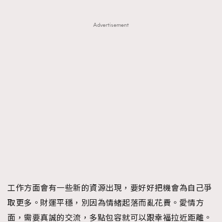
時裝心理學
2
當巨蟹座遇上處女座 Tyson Yoshi x 林家謙
Advertisement
煲劇日常
334
玩物壯志
1
本人已詳閱並同意遵守本文列明條款及細則。 請瀏覽
(
nmg.com.hk/privacy
) 閱讀本公司的私隱政策聲明。
本人願意接收新傳媒集團的最新消息及其他宣傳資訊，本人同意
新傳媒集團使用本人的個人資料於任何推廣用途。
工作方面會有一些新的資源出現，要好好把機會為自己爭
取更多。財運平穩，別因為情緒起落而亂花費。愛情方
面，需要真誠的交流，多點包容就可以跟幸福拉近距離。