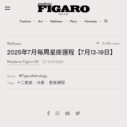
Fashion
Art
Wellness
Paris
Hommes
Fashion
Wellness
12.58k views
Art
2025年7月每周星座運程【7月13-19日】
Madame Figaro HK
10.07.2025
Wellness
Karena Lam is On Our Cover
FigaroAstrology
Series:
十二星座
占星
星座運程
Tags:
Paris
Hommes