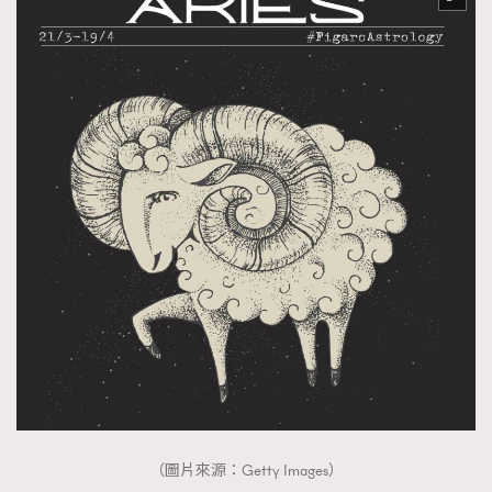
FigaroTalk
48
FigaroWatch
83
Grooming&Fitness
38
HommesFashion
2
HommeStyle
132
NoBagNoLife
349
People
53
#FigaroIssue 專訪陳漢娜Hanna與Takuro｜模特
TheFrenchWay
145
情侶談愛情
VAxChowSangSang
4
WatchesWonder&Beyond
21
WatchesWonder&Beyond
1
向ChanelN°5致敬
1
大時代小事情
42
時尚熱話
537
（圖片來源：Getty Images）
時尚配飾
297