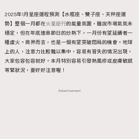
TRENDING
2025年1月星座運程預測【水瓶座、雙子座、天秤座運
#FigaroExhibition 群星力撐MF X Leung Mo《See
AFrenchMind
3
勢】整個一月都在
火星逆行
的能量氛圍，雖說市場氣氛未
You In My Dream》展覽
DressLikeAParisienne
1
穩定，但在年底連串節日的炒熱下，一月份有望延續者一
EmpowerF
103
種虛火。商界而言，也是一個有望突破悶局的機會。地球
FashionWeek
191
上的人，注意力比較難以集中，容易有冒失的情況出現，
FigaroAesthetic
308
大家包容包容就好。本月特別容易引發熱風疹或皮膚敏感
FigaroAstrology
417
等緊狀況，要好好注意喔！
FigaroBeauty
424
FigaroBeautyRitual
7
Advertisement
FigaroCeleb
547
#FigaroExhibition Wyman 揭曉 Figaro Exhibition
FigaroCinéma
281
第二站！
FigaroDigitalCover
17
FigaroExhibition
12
FigaroExpert
1