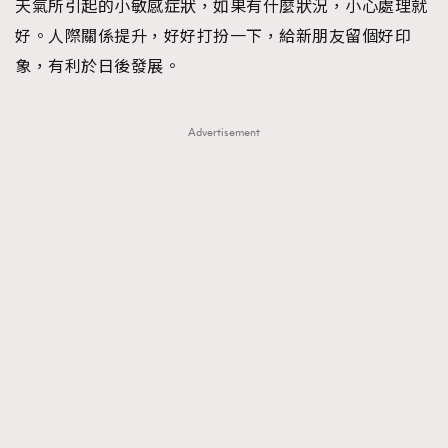
天氣所引起的小敏感症狀，如果有什麼狀況，小心處理就
AFrenchMind
DressLikeAParisienne
好。人際關係提升，好好打扮一下，給新朋友留個好印
EmpowerF
FashionWeek
FigaroAesthetic
象，有利於日後發展。
Advertisement