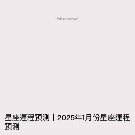
FigaroTalk
48
FigaroWatch
83
Advertisement
Grooming&Fitness
38
HommesFashion
2
HommeStyle
132
NoBagNoLife
349
People
53
#FigaroIssue 專訪陳漢娜Hanna與Takuro｜模特
TheFrenchWay
145
情侶談愛情
VAxChowSangSang
4
WatchesWonder&Beyond
21
WatchesWonder&Beyond
1
向ChanelN°5致敬
1
大時代小事情
42
星座運程預測｜2025年1月份星座運程
時尚熱話
537
預測
時尚配飾
297