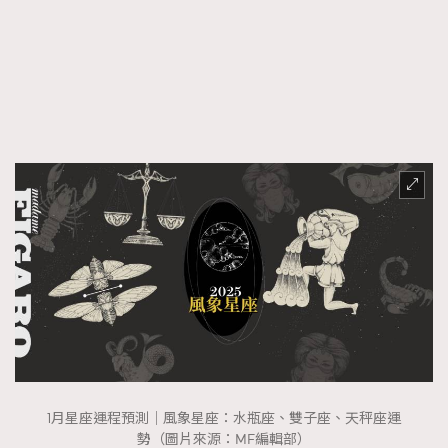
FigaroFrancais
41
FigaroGadget
1
FigaroHealth
647
FigaroHub
128
FigaroIcon
68
法國五月French May專訪四位香港文藝代表
FigaroInsight
156
FigaroIssue
271
FigaroJewellery
87
FigaroLifestyle
230
FigaroLove
89
FigaroMasterclass
20
FigaroMusic
90
FigaroStyle
89
#FigaroIssue 容祖兒封面專訪｜追逐歌手夢
1月星座運程預測｜風象星座：水瓶座、雙子座、天秤座運
FigaroSubculture
14
勢（圖片來源：MF編輯部）