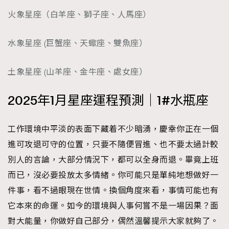
時裝心理學
2
火象星座（白羊座、獅子座、人馬座）
當巨蟹座遇上處女座 Tyson Yoshi x 林家謙
煲劇日常
334
水象星座 (巨蟹座、天蠍座、雙魚座）
玩物壯志
1
土象星座 (山羊座、金牛座、處女座）
2025年1月星座運程預測｜1#水瓶座
工作環境中平淡的表面下藏着不少暗湧，慶幸你正在一個
本人已詳閱並同意遵守本文列明條款及細則。 請瀏覽
進可攻退可守的位置，只要不隨便冒進、也不要太過計較
(
nmg.com.hk/privacy
) 閱讀本公司的私隱政策聲明。
別人的言論，大部分情況下，都可以全身而退。畢竟上班
本人願意接收新傳媒集團的最新消息及其他宣傳資訊，本人同意
新傳媒集團使用本人的個人資料於任何推廣用途。
而已，沒必要投放太多情緒。你可能只是單純地想做好一
件事，看不過眼現在世情。換個角度來看，事情可能也有
它本來的命運。如今的環境與人事何嘗不是一場因果？面
對大能量，你做好自己部分，偶然溫馨提示大家就夠了。