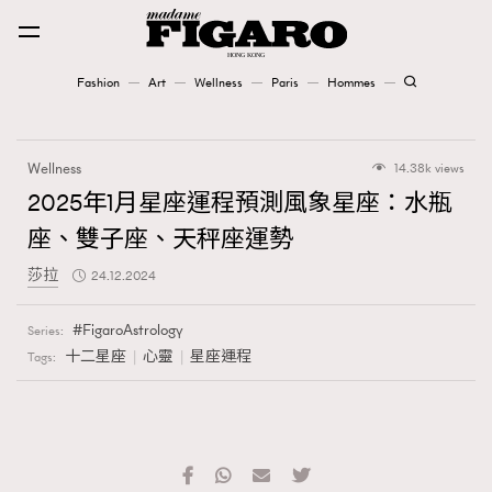
Fashion
Art
Wellness
Paris
Hommes
Fashion
Wellness
14.38k views
Art
2025年1月星座運程預測風象星座：水瓶
座、雙子座、天秤座運勢
Wellness
莎拉
24.12.2024
Karena Lam is On Our Cover
FigaroAstrology
Series:
Paris
十二星座
心靈
星座運程
Tags:
Hommes