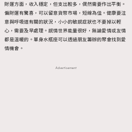
財運方面，收入穩定，但支出較多，偶然需要作出平衡。
About us
Collaboration Opportunity
Disclaimer
Privacy
偏財運有驚喜，可以留意貨幣市場，短線為佳。健康要注
New Media Group
|
Madame Figaro editions:
France
|
Greece
意與呼吸道有關的狀況，小小的敏感症狀也不要掉以輕
|
Japan
|
Portugal
|
Spain
心，需要及早處理。感情世界能量很好，無論愛情或友情
都是溫暖的。單身水瓶座可以透過朋友籌辦的聚會找到愛
情機會。
Advertisement