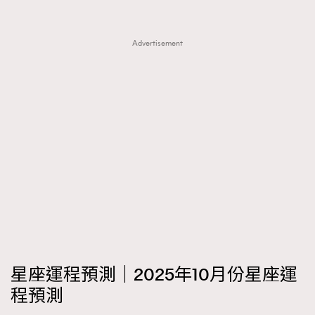
FigaroTalk
48
FigaroWatch
83
Advertisement
Grooming&Fitness
38
HommesFashion
2
HommeStyle
132
NoBagNoLife
349
People
53
#FigaroIssue 專訪陳漢娜Hanna與Takuro｜模特
TheFrenchWay
145
情侶談愛情
VAxChowSangSang
4
WatchesWonder&Beyond
21
WatchesWonder&Beyond
1
向ChanelN°5致敬
1
大時代小事情
42
星座運程預測｜2025年10月份星座運
時尚熱話
537
程預測
時尚配飾
297