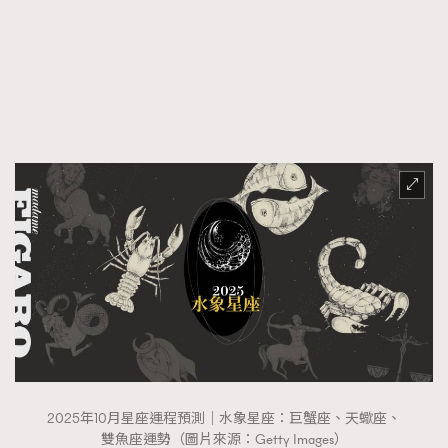
FigaroFrancais
41
FigaroGadget
1
FigaroHealth
647
FigaroHub
128
FigaroIcon
68
法國五月French May專訪四位香港文藝代表
FigaroInsight
156
FigaroIssue
271
FigaroJewellery
87
FigaroLifestyle
230
FigaroLove
89
FigaroMasterclass
20
FigaroMusic
90
FigaroStyle
89
#FigaroIssue 容祖兒封面專訪｜追逐歌手夢
2025年10月星座運程預測｜水象星座：巨蟹座、天蠍座、
FigaroSubculture
14
雙魚座運勢（圖片來源：Getty Images）