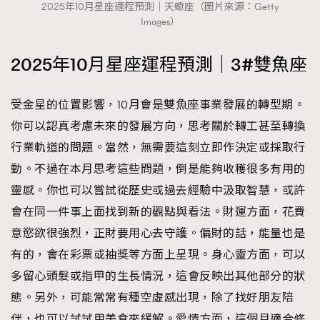
2025年10月星座運程預測｜天蠍座（圖片來源：Getty
Images）
2025年10月星座運程預測｜3#雙魚座
受金星的位置影響，10月會是雙魚座事業發展的轉型期。
你可以認真考慮未來的發展方向，思考關於轉工甚至轉換
行業軌道的問題。當然，無需要這刻立即作決定或採取行
動。不過在本月思考這些問題，倒是能夠收穫很多有用的
靈感。你也可以嘗試從歷史或過去經驗中汲取智慧，或許
會在同一件事上面找到新的觀點與看法。財運方面，花費
意慾欲很強烈，正財要用心去守護。偏財的話，能量也是
有的，會在彩票或抽獎等方面上呈現。身心靈方面，可以
多留心頭髮或指甲的生長情況，這會反映出其他部分的狀
態。另外，可能常常有種空虛感出現，除了找好朋友陪
伴，也可以試試用美食來緩解。愛情方面，這個月適合修