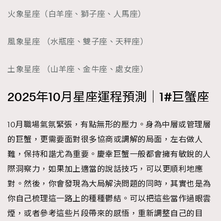
時裝心理學
2
火象星座（白羊座、獅子座、人馬座）
當巨蟹座遇上處女座 Tyson Yoshi x 林家謙
煲劇日常
334
風象星座 （水瓶座、雙子座、天秤座）
玩物壯志
1
土象星座 （山羊座、金牛座、處女座）
2025年10月星座運程預測｜1#巨蟹座
10月職場氣氛緊張，有點無形的壓力。身為中層或管理層
本人已詳閱並同意遵守本文列明條款及細則。 請瀏覽
的巨蟹，更需要面對很多協商或調解的局面，左右做人
(
nmg.com.hk/privacy
) 閱讀本公司的私隱政策聲明。
難，保持和諧尤為重要。慶幸巨蟹一般都會擁有敏銳的人
本人願意接收新傳媒集團的最新消息及其他宣傳資訊，本人同意
新傳媒集團使用本人的個人資料於任何推廣用途。
際洞察力，如果加上適當的說話技巧，可以更順利地應
對。然後，你會發現為大局解決問題的同時，其實也是為
你自己梳理這一路上的種種鬱結。可以把這些當作過眼雲
煙，或者參考這些片段帶來的感悟，重新調整自己的目