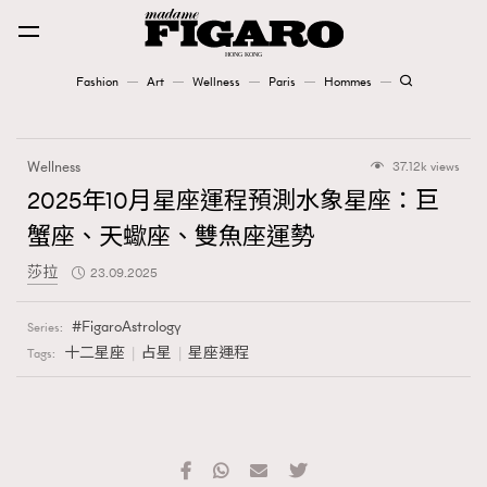
Fashion
Art
Wellness
Paris
Hommes
Fashion
Wellness
37.12k views
Art
2025年10月星座運程預測水象星座：巨
蟹座、天蠍座、雙魚座運勢
Wellness
莎拉
23.09.2025
Karena Lam is On Our Cover
FigaroAstrology
Series:
Paris
十二星座
占星
星座運程
Tags:
Hommes