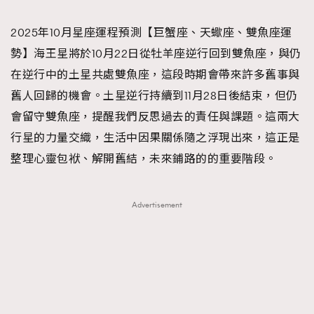
TRENDING
2025年10月星座運程預測【巨蟹座、天蠍座、雙魚座運
#FigaroExhibition 群星力撐MF X Leung Mo《See
AFrenchMind
3
勢】海王星將於10月22日從牡羊座逆行回到雙魚座，與仍
You In My Dream》展覽
DressLikeAParisienne
1
在逆行中的土星共處雙魚座，這段時期會帶來許多舊事與
EmpowerF
103
舊人回歸的機會。土星逆行持續到11月28日後結束，但仍
FashionWeek
191
會留守雙魚座，提醒我們反思過去的責任與課題。這兩大
FigaroAesthetic
308
行星的力量交織，生活中因果關係隨之浮現出來，這正是
FigaroAstrology
415
整理心靈包袱、解開舊結，未來鋪路的的重要階段。
FigaroBeauty
424
FigaroBeautyRitual
7
Advertisement
FigaroCeleb
547
#FigaroExhibition Wyman 揭曉 Figaro Exhibition
FigaroCinéma
281
第二站！
FigaroDigitalCover
17
FigaroExhibition
12
FigaroExpert
1