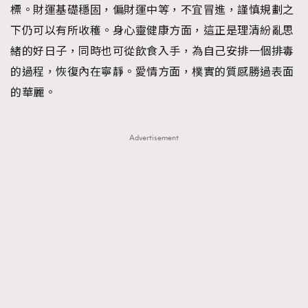
標。財運基礎穩固，偏財運中等，不宜冒進，謹慎規劃之
About us
Collaboration Opportunity
Disclaimer
Privacy
下仍可以有所收穫。身心靈健康方面，這正是理清紛亂思
New Media Group
|
Madame Figaro editions:
France
|
Greece
緒的好日子，同時也可從飲食入手，為自己安排一個排毒
|
Japan
|
Portugal
|
Spain
的過程，恢復內在寧靜。愛情方面，樸實的質感勝過表面
的華麗。
Advertisement