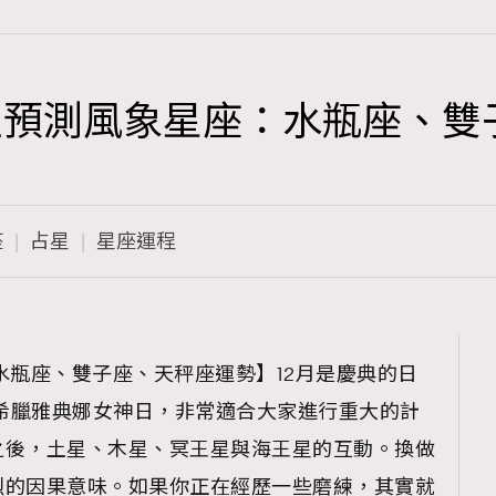
座運程預測風象星座：水瓶座、
TRENDING
3
AFrenchMind
座
占星
星座運程
1
DressLikeAParisienne
103
EmpowerF
191
【水瓶座、雙子座、天秤座運勢】12月是慶典的日
FashionWeek
是希臘雅典娜女神日，非常適合大家進行重大的計
308
FigaroAesthetic
之後，土星、木星、冥王星與海王星的互動。換做
烈的因果意味。如果你正在經歷一些磨練，其實就