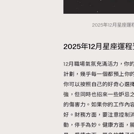
2025年12月星座運
本人已詳閱並同意遵守本文列明條款及細則。 請瀏
公司的私隱政策聲明。
2025年12月星座運
本人願意接收新傳媒集團的最新消息及其他宣傳
本人的個人資料於任何推廣用途。
12月職場氣氛充滿活力，你
計劃，幾乎每一個都預上你
你可以按照自己的好奇心選
強，但同時也招來一些妒忌
的傷害力。如果你的工作內
好。財務方面，要注意控制
動，停手為妙。健康方面，