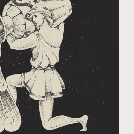
TRENDING
ressLikeAParisienne
Empower
FigaroAesthetic