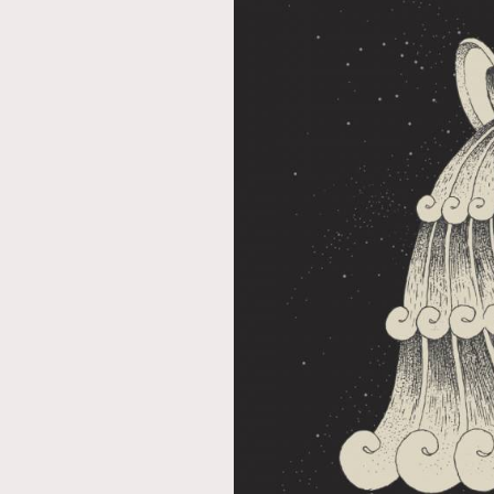
AFrenchMind
D