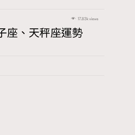
17.83k views
雙子座、天秤座運勢
416
FigaroAstrology
424
FigaroBeauty
7
FigaroBeautyRitual
547
FigaroCeleb
281
FigaroCinéma
17