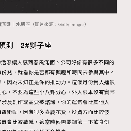
程預測｜水瓶座（圖片來源：Getty Images）
覽(
nmg.com.hk/privacy
) 閱讀本
程預測｜2#雙子座
資訊，本人同意新傳媒集團使用
的活潑讓人感到春風滿面。公司好像有很多不同的
的份兒，就看你是否都有興趣和時間去參與其中。
擇，因為未知正是你的推動力。這個月份貴人運很
之心，不要為這些小八卦分心，外人根本沒有實際
容涉及創作或需要被諮詢，你的運氣會比其他人
消費衝動，因有很多喜慶花費，投資方面比較波
腸胃會比較敏感，適當時候需要調節一下飲食份