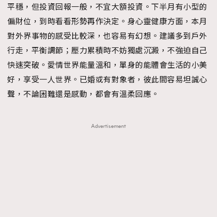
平穩，但投資回報一般，不宜大額投資。下半月有小型的
About us
Collaboration Opportunity
Disclaimer
Privacy
偏財位，到時看看形勢再作決定。身心靈健康方面，本月
New Media Group
|
Madame Figaro editions:
France
|
Greece
對外界事物的感受比較深，也容易有幻想。建議多到戶外
|
Japan
|
Portugal
|
Spain
行走，平衡調節；壓力累積時不妨獨處沉澱，不強迫自己
快速突破。愛情世界能量溫和，單身的能體會生活的小美
好，享受一人世界。已婚或有對象者，彼此間容易坦誠心
聲，不論困難還是感動，都會有溫柔回應。
Advertisement