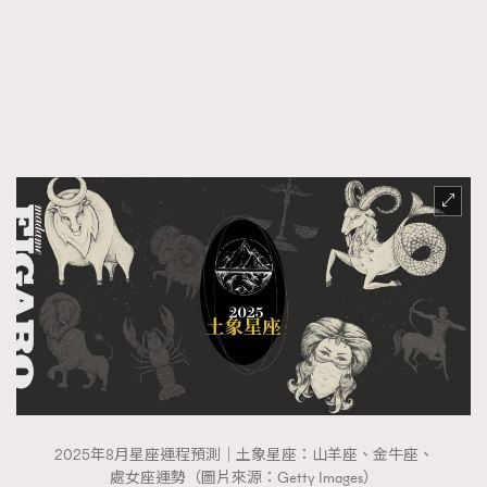
FigaroFrancais
41
FigaroGadget
1
FigaroHealth
647
FigaroHub
128
FigaroIcon
68
法國五月French May專訪四位香港文藝代表
FigaroInsight
156
FigaroIssue
271
FigaroJewellery
87
FigaroLifestyle
230
FigaroLove
89
FigaroMasterclass
20
FigaroMusic
90
FigaroStyle
89
#FigaroIssue 容祖兒封面專訪｜追逐歌手夢
2025年8月星座運程預測｜土象星座：山羊座、金牛座、
FigaroSubculture
14
處女座運勢（圖片來源：Getty Images）