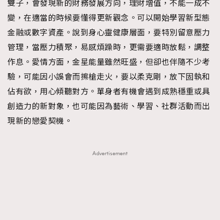
雙子，會發現新的財務發展方向，理財增值，不能一成不
變，在適當的時候要懂得更新觀念。可以開始學習新型態
金融或數字資產。說到身心靈健康層面，要特別留意壓力
管理，當壓力積聚，易感煩躁時，更需要適時放鬆，調整
作息。愛情方面，金星能量雖然旺盛，但卻也伴隨不少考
TRENDING
驗，可能因小誤會而擦槍走火，要以柔克剛，放下固執和
AFrenchMind
DressLikeAParisienne
佔有欲，用心傾聽對方。單身者有機會遇到成熟穩重或具
EmpowerF
FashionWeek
FigaroAesthetic
創造力的新對象，也可能因為藝術、學習、社群活動而出
現新的戀愛契機。
Advertisement