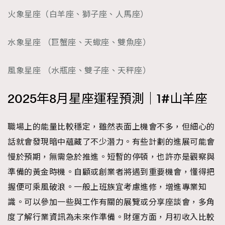
時裝心理學
2
火象星座（白羊座、獅子座、人馬座）
當巨蟹座遇上處女座 Tyson Yoshi x 林家謙
煲劇日常
334
水象星座 （巨蟹座、天蠍座、雙魚座）
玩物壯志
1
風象星座 （水瓶座、雙子座、天秤座）
2025年8月星座運程預測｜1#山羊座
職場上的能量比較穩定，雖然表面上機會不多，但細心的
本人已詳閱並同意遵守本文列明條款及細則。 請瀏覽
話就會發現暗中蘊藏了不少潛力。有些計劃的進展可能會
(
nmg.com.hk/privacy
) 閱讀本公司的私隱政策聲明。
慢於預期，無需急於推進。短暫的停頓，也許亦是觀察與
本人願意接收新傳媒集團的最新消息及其他宣傳資訊，本人同意
新傳媒集團使用本人的個人資料於任何推廣用途。
準備的黃金時機。自顧或創業者將遇到重要機會，懂得把
握便可乘風破浪。一般上班族宜考慮進修，增進專業知
識。可以參加一些與工作有關的展覽或分享座談會，多角
度了解行業資訊為未來作準備。財運方面，月初收入比較