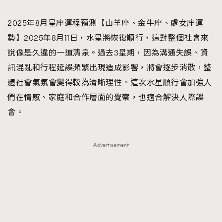
TRENDING
2025年8月星座運程預測【山羊座、金牛座、處女座運
#FigaroExhibition 群星力撐MF X Leung Mo《See
AFrenchMind
3
勢】2025年8月11日，水星將恢復順行，這對整個社會來
You In My Dream》展覽
DressLikeAParisienne
1
說像是久違的一道清泉。過去3星期，因為溝通失誤、資
EmpowerF
103
訊混亂和行程延誤頻繁出現造成影響，將會逐步消散，整
FashionWeek
191
體社會氣氛會變得較為清晰理性。這次水星順行會加強人
FigaroAesthetic
308
們在情感、家庭和合作層面的覺察，也適合解決人際誤
FigaroAstrology
416
會。
FigaroBeauty
424
FigaroBeautyRitual
7
Advertisement
FigaroCeleb
547
#FigaroExhibition Wyman 揭曉 Figaro Exhibition
FigaroCinéma
281
第二站！
FigaroDigitalCover
17
FigaroExhibition
12
FigaroExpert
1