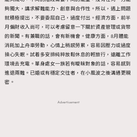
夠獨大，講求解難能力、創意與合作性。所以，遇上問題
就積極提出，不要委屈自己，過度付出。經濟方面，前半
月偏財收入尚可，可以考慮留意一下關於資產管理或貨幣
的新聞。有兼職的話，會有新機會。健康方面，8月體能
消耗加上舟車勞動，心情上稍感勞累，容易因壓力或過度
操心失眠。試着多安排純粹放鬆休息的輕旅行，遠離工作
環境去充電。單身處女一族若有曖昧對象的話，容易感到
進退兩難。已婚或有穩定交往者，在小風波之後溝通更親
密。
Advertisement