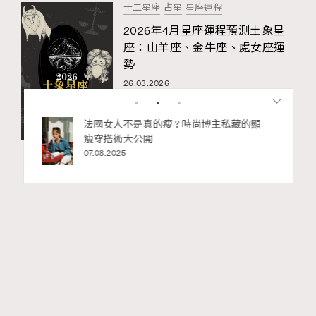
十二星座
占星
星座運程
2026年4月星座運程預測土象星
座：山羊座、金牛座、處女座運
勢
26.03.2026
私藏的顯
別再用酒精消毒皮革！6個清潔手袋小技
巧，讓你更愛惜你的手袋
02.06.2025
Wellness
70 views
2026年8月每周星座運程【8月9日至8月15
RECOMMENDED
日】
莎拉
07.08.2026