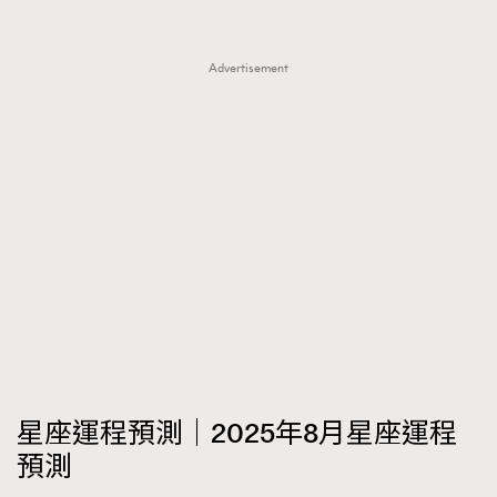
FigaroTalk
48
FigaroWatch
83
Advertisement
Grooming&Fitness
38
HommesFashion
2
HommeStyle
132
NoBagNoLife
349
People
53
#FigaroIssue 專訪陳漢娜Hanna與Takuro｜模特
TheFrenchWay
145
情侶談愛情
VAxChowSangSang
4
WatchesWonder&Beyond
21
WatchesWonder&Beyond
1
向ChanelN°5致敬
1
大時代小事情
42
星座運程預測｜2025年8月星座運程
時尚熱話
537
預測
時尚配飾
297