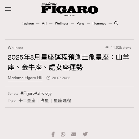
Fashion
Art
Wellness
Paris
Hommes
Fashion
Wellness
14.62k views
Art
2025年8月星座運程預測土象星座：山羊
座、金牛座、處女座運勢
Wellness
Madame Figaro HK
28.07.2025
Karena Lam is On Our Cover
FigaroAstrology
Series:
Paris
十二星座
占星
星座運程
Tags:
Hommes