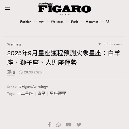
Fashion
Art
Wellness
Paris
Hommes
Fashion
Wellness
18.95k views
Art
2025年9月星座運程預測火象星座：白羊
座、獅子座、人馬座運勢
Wellness
莎拉
26.08.2025
Karena Lam is On Our Cover
FigaroAstrology
Series:
Paris
十二星座
占星
星座運程
Tags:
Hommes