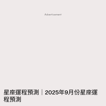
FigaroTalk
48
FigaroWatch
83
Advertisement
Grooming&Fitness
38
HommesFashion
2
HommeStyle
132
NoBagNoLife
349
People
53
#FigaroIssue 專訪陳漢娜Hanna與Takuro｜模特
TheFrenchWay
145
情侶談愛情
VAxChowSangSang
4
WatchesWonder&Beyond
21
WatchesWonder&Beyond
1
向ChanelN°5致敬
1
大時代小事情
42
星座運程預測｜2025年9月份星座運
時尚熱話
537
程預測
時尚配飾
297