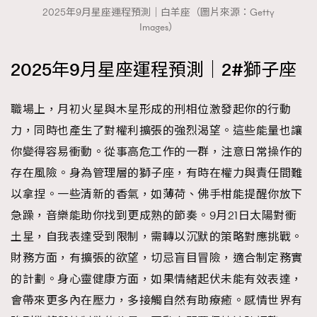
2025年9月星座運程預測｜白羊座（圖片來源：Getty
Images）
2025年9月星座運程預測｜2#獅子座
職場上，月初火星與木星形成的刑相位激發起你的行動
力，同時也產生了對權利擴張的強烈渴望。這些能量也讓
你變得容易衝動。從事高危工作的一群，注意日常操作的
存在風險。身為管理層的獅子座，有時在權力與責任間難
以拿捏。一些清新的香氣，如薄荷、佛手柑能提醒你放下
急躁，音樂能助你找到更成熟的節奏。9月21日太陽對衝
土星，自我表達受到限制，需轉以沉默的策略對應挑戰。
財務方面，有擴張的欲望，切忌盲目冒險，適合制定務實
的計劃。身心靈健康方面，如果情緒起伏未能有效表達，
TRENDING
會帶來更多內在壓力，多接觸自然有助療癒。感情世界有