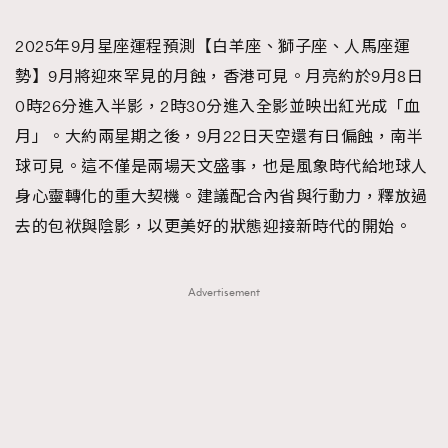
TRENDING
2025年9月星座運程預測【白羊座、獅子座、人馬座運
#FigaroExhibition 群星力撐MF X Leung Mo《See
AFrenchMind
3
勢】9月將迎來罕見的月蝕，香港可見。月亮約於9月8日
You In My Dream》展覽
DressLikeAParisienne
1
0時26分進入半影，2時30分進入全影並映出紅光成「血
EmpowerF
103
月」。大約兩星期之後，9月22日天空還有日偏蝕，南半
FashionWeek
191
球可見。這不僅是兩場天文盛事，也是風象時代給地球人
FigaroAesthetic
308
身心靈轉化的重大契機。建議配合內省與行動力，釋放過
FigaroAstrology
416
去的包袱與陰影，以更美好的狀態迎接新時代的開始。
FigaroBeauty
424
FigaroBeautyRitual
7
Advertisement
FigaroCeleb
547
#FigaroExhibition Wyman 揭曉 Figaro Exhibition
FigaroCinéma
281
第二站！
FigaroDigitalCover
17
FigaroExhibition
12
FigaroExpert
1