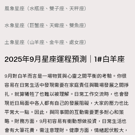
時裝心理學
2
風象星座（水瓶座、雙子座、天秤座）
當巨蟹座遇上處女座 Tyson Yoshi x 林家謙
煲劇日常
334
水象星座（巨蟹座、天蠍座、雙魚座）
玩物壯志
1
土象星座（山羊座、金牛座、處女座）
2025年9月星座運程預測｜1#白羊座
9月對白羊而言是一場物質與心靈之間平衡的考驗。你很
本人已詳閱並同意遵守本文列明條款及細則。 請瀏覽
容易在日常生活中發現需要在家庭責任與職場發展之間掙
(
nmg.com.hk/privacy
) 閱讀本公司的私隱政策聲明。
扎，就算犧牲了也難以被理解。日常工作交流時，也會發
本人願意接收新傳媒集團的最新消息及其他宣傳資訊，本人同意
新傳媒集團使用本人的個人資料於任何推廣用途。
現近日局面中各人都有自己的發展阻礙，大家的壓力也比
平常大一點。因此，與同事間的互動需要更多耐心和策
略。財務方面，9月初容易有衝動想做投資，日常生活也
會有大筆花費，需注意理財。健康方面，情緒起伏較大，