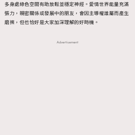
多身處綠色空間有助放鬆並穩定神經。愛情世界能量充滿
About us
Collaboration Opportunity
Disclaimer
Privacy
張力，親密關係或發展中的朋友，會因主導權誰屬而產生
New Media Group
|
Madame Figaro editions:
France
|
Greece
磨擦，但也恰好是大家加深理解的好時機。
|
Japan
|
Portugal
|
Spain
Advertisement