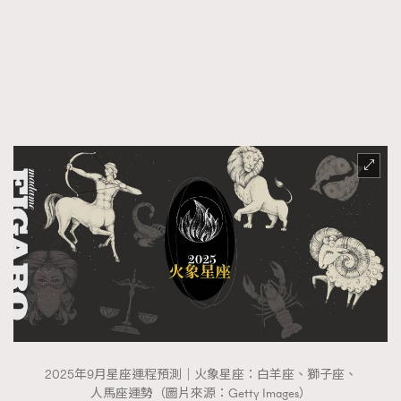
FigaroFrancais
41
FigaroGadget
1
FigaroHealth
647
FigaroHub
128
FigaroIcon
68
法國五月French May專訪四位香港文藝代表
FigaroInsight
156
FigaroIssue
271
FigaroJewellery
87
FigaroLifestyle
230
FigaroLove
89
FigaroMasterclass
20
FigaroMusic
90
FigaroStyle
89
#FigaroIssue 容祖兒封面專訪｜追逐歌手夢
2025年9月星座運程預測｜火象星座：白羊座、獅子座、
FigaroSubculture
14
人馬座運勢（圖片來源：Getty Images）