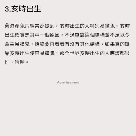
3.亥時出生
TRENDING
舊港產鬼片經常都提到，亥時出生的人特別易撞鬼。亥時
AFrenchMind
DressLikeAParisienne
出生確實是其中一個原因，不過單靠這個結構並不足以令
EmpowerF
FashionWeek
FigaroAesthetic
命主易撞鬼，始終要再看看有沒有其他結構。如果真的單
靠亥時出生便容易撞鬼，那全世界亥時出生的人應該都很
忙，哈哈。
Advertisement