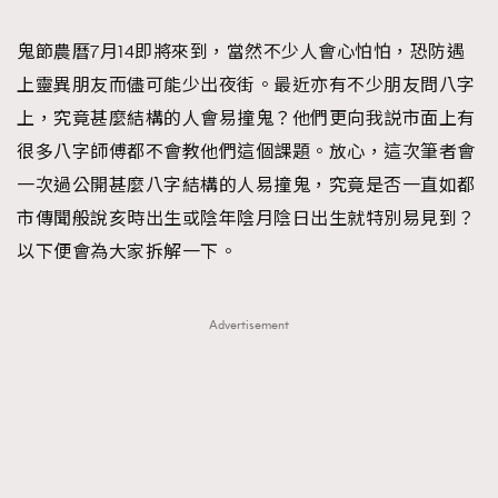
TRENDING
鬼節農曆7月14即將來到，當然不少人會心怕怕，恐防遇
#FigaroExhibition 群星力撐MF X Leung Mo《See
AFrenchMind
3
上靈異朋友而儘可能少出夜街。最近亦有不少朋友問八字
You In My Dream》展覽
DressLikeAParisienne
1
上，究竟甚麼結構的人會易撞鬼？他們更向我説市面上有
EmpowerF
103
很多八字師傅都不會教他們這個課題。放心，這次筆者會
FashionWeek
191
一次過公開甚麼八字結構的人易撞鬼，究竟是否一直如都
FigaroAesthetic
308
市傳聞般說亥時出生或陰年陰月陰日出生就特別易見到？
FigaroAstrology
416
以下便會為大家拆解一下。
FigaroBeauty
424
FigaroBeautyRitual
7
Advertisement
FigaroCeleb
547
#FigaroExhibition Wyman 揭曉 Figaro Exhibition
FigaroCinéma
281
第二站！
FigaroDigitalCover
17
FigaroExhibition
12
FigaroExpert
1