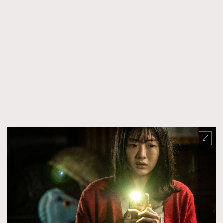
FigaroTalk
48
FigaroWatch
83
Grooming&Fitness
38
HommesFashion
2
HommeStyle
132
NoBagNoLife
349
People
53
#FigaroIssue 專訪陳漢娜Hanna與Takuro｜模特
TheFrenchWay
145
情侶談愛情
VAxChowSangSang
4
WatchesWonder&Beyond
21
WatchesWonder&Beyond
1
向ChanelN°5致敬
1
大時代小事情
42
時尚熱話
537
時尚配飾
297