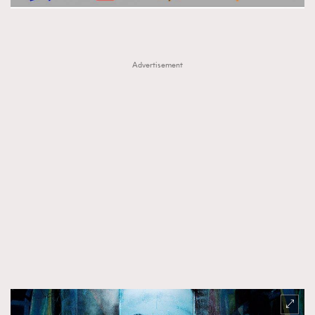
About us
Collaboration Opportunity
Disclaimer
Privacy
New Media Group
|
Madame Figaro editions:
France
|
Greece
|
Japan
|
Portugal
|
Spain
Advertisement