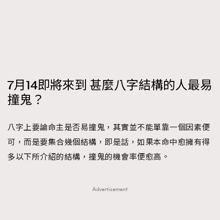
FigaroFrancais
41
FigaroGadget
1
FigaroHealth
647
FigaroHub
128
FigaroIcon
68
法國五月French May專訪四位香港文藝代表
7月14即將來到 甚麼八字結構的人最易
FigaroInsight
156
撞鬼？
FigaroIssue
271
FigaroJewellery
87
八字上要論命主是否易撞鬼，其實並不能單靠一個因素便
FigaroLifestyle
230
可，而是要集合幾個結構，即是話，如果本命中愈擁有得
FigaroLove
89
多以下所介紹的結構，撞鬼的機會率便愈高。
FigaroMasterclass
20
FigaroMusic
90
Advertisement
FigaroStyle
89
#FigaroIssue 容祖兒封面專訪｜追逐歌手夢
FigaroSubculture
14