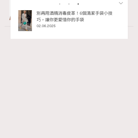
私藏的顯
別再用酒精消毒皮革！6個清潔手袋小技
巧，讓你更愛惜你的手袋
02.06.2025
Wellness
0 views
2026年8月每周星座運程【8月9日至8月15
RECOMMENDED
日】
莎拉
49 mins ago
FigaroAstrology
Series:
十二星座
星座運程
星相命理
Tags: