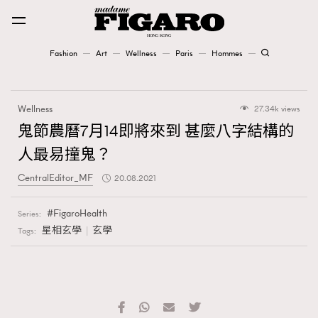
Fashion
Art
Wellness
Paris
Hommes
Fashion
Wellness
27.34k views
Art
鬼節農曆7月14即將來到 甚麼八字結構的
人最易撞鬼？
Wellness
CentralEditor_MF
20.08.2021
Karena Lam is On Our Cover
FigaroHealth
Series:
Paris
星相玄學
玄學
Tags:
Hommes