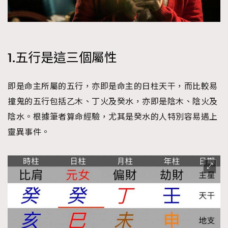
時裝心理學
2
當巨蟹座遇上處女座 Tyson Yoshi x 林家謙
煲劇日常
334
玩物壯志
1
1.五行是這三個屬性
即是命主所屬的五行，亦即是命主的日柱天干，而比較易
撞鬼的五行包括乙木、丁火及癸水，亦即是陰木、陰火及
陰水。根據筆者算命經驗，尤其是癸水的人特別容易遇上
靈異事件。
本人已詳閱並同意遵守本文列明條款及細則。 請瀏覽
(
nmg.com.hk/privacy
) 閱讀本公司的私隱政策聲明。
本人願意接收新傳媒集團的最新消息及其他宣傳資訊，本人同意
新傳媒集團使用本人的個人資料於任何推廣用途。