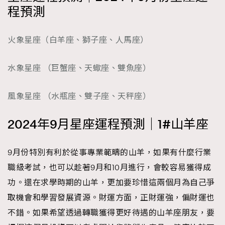
程預測
時裝心理學
2
當巨蟹座遇上處女座 Tyson Yoshi x 林家謙
煲劇日常
334
火象星座（白羊座、獅子座、人馬座）
玩物壯志
1
水象星座 （巨蟹座、天蠍座、雙魚座）
風象星座 （水瓶座、雙子座、天秤座）
2024年9月星座運程預測｜1#山羊座
本人已詳閱並同意遵守本文列明條款及細則。 請瀏覽
(
nmg.com.hk/privacy
) 閱讀本公司的私隱政策聲明。
9月份特別有利於從事專業範疇的山羊，如果有什麼行業
本人願意接收新傳媒集團的最新消息及其他宣傳資訊，本人同意
職級考試，也可以趁著9月和10月進行，會較容易獲得成
新傳媒集團使用本人的個人資料於任何推廣用途。
功。還在求學時期的山羊，更加要珍惜這兩個月為自己爭
取機會和學習發展資源。財運方面，正財運強，偏財運也
不錯。如果希望透過轉職獲得更好待遇的山羊座朋友，要