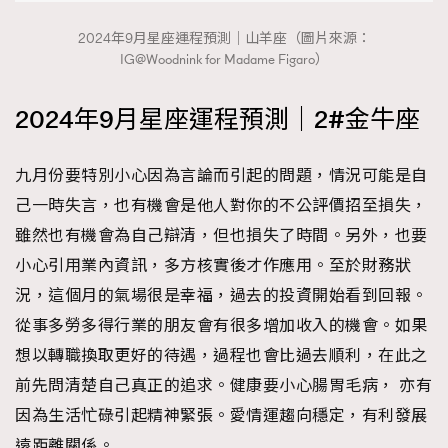
2024年9月星座運程預測｜山羊座（圖片來源：
IG@Woodnink for Madame Figaro）
2024年9月星座運程預測｜2#金牛座
九月份要特別小心因為言論而引起的問題，情況可能是自
己一時失言，也有機會是他人對你的不公評價招至損失，
雖然也有機會為自己辯清，但也損失了時間。另外，也要
小心引用業內資訊，多方核實後才作應用。至於財務狀
況，這個月的氣場很是幸福，過去的投資開始看到回報。
從事多勞多得行業的朋友會有很多增加收入的機會。如果
想以轉職換取更好的待遇，過程也會比過去順利，在此之
TRENDING
前先問清楚自己真正的追求。健康要小心腸胃毛病， 亦有
AFrenchMind
DressLikeAParisienne
因為生活忙碌引起精神緊張。愛情運趨向穩定，有利發展
EmpowerF
FashionWeek
FigaroAesthetic
遠距離關係。