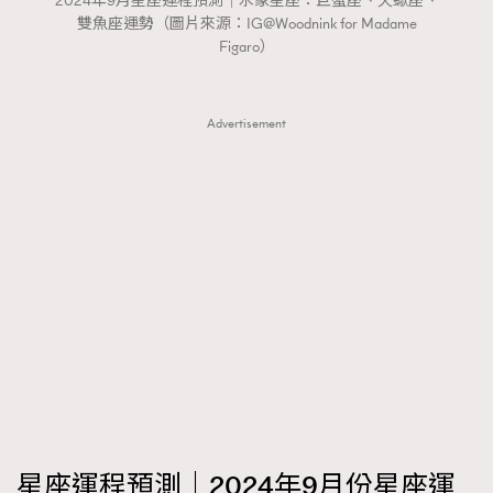
2024年9月星座運程預測｜水象星座：巨蟹座、天蠍座、
FigaroTalk
48
雙魚座運勢（圖片來源：IG@Woodnink for Madame
FigaroWatch
83
Figaro）
Grooming&Fitness
38
HommesFashion
2
Advertisement
HommeStyle
132
NoBagNoLife
349
People
53
#FigaroIssue 專訪陳漢娜Hanna與Takuro｜模特
TheFrenchWay
145
情侶談愛情
VAxChowSangSang
4
WatchesWonder&Beyond
21
WatchesWonder&Beyond
1
向ChanelN°5致敬
1
大時代小事情
42
時尚熱話
537
星座運程預測｜2024年9月份星座運
時尚配飾
297