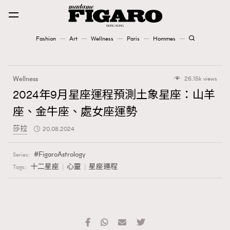
Fashion
Art
Wellness
Paris
Hommes
Fashion
Wellness
26.15k views
Art
2024年9月星座運程預測土象星座：山羊
座、金牛座、處女座運勢
Wellness
莎拉
20.08.2024
Karena Lam is On Our Cover
FigaroAstrology
Series:
Paris
十二星座
心靈
星座運程
Tags:
Hommes