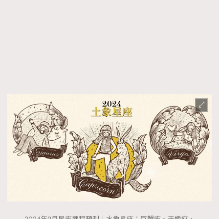
FigaroFrancais
41
FigaroGadget
1
FigaroHealth
647
FigaroHub
128
FigaroIcon
68
法國五月French May專訪四位香港文藝代表
FigaroInsight
156
FigaroIssue
271
FigaroJewellery
87
FigaroLifestyle
230
FigaroLove
89
FigaroMasterclass
20
FigaroMusic
90
FigaroStyle
89
#FigaroIssue 容祖兒封面專訪｜追逐歌手夢
FigaroSubculture
14