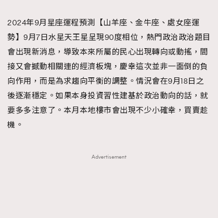
TRENDING
2024年9月星座運程預測【山羊座、金牛座、處女座運
#FigaroExhibition 群星力撐MF X Leung Mo《See
AFrenchMind
3
勢】9月7日水星天王星呈現90度相位，熱門政治政治題目
You In My Dream》展覽
DressLikeAParisienne
1
會出現新消息，導致本來所屬的民心出現轉向或動搖，間
EmpowerF
103
接又會撼動相關連的經濟板塊，慶幸這次並非一面倒的負
FashionWeek
191
向作用，而是為求趨向平衡的調整。情況會在9月18日之
FigaroAesthetic
308
後逐漸穩定。如果本身投資習性建基於政治動向的話，就
FigaroAstrology
416
要多多注意了。本月本地樓市會出現不少小確幸，買賣趁
FigaroBeauty
424
機。
FigaroBeautyRitual
7
FigaroCeleb
547
Advertisement
#FigaroExhibition Wyman 揭曉 Figaro Exhibition
FigaroCinéma
281
第二站！
FigaroDigitalCover
17
FigaroExhibition
12
FigaroExpert
1