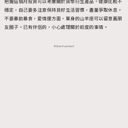
把握這個月投資可以考慮關於貨幣衍生產品。健康比較不
About us
Collaboration Opportunity
Disclaimer
Privacy
穩定，自己要多注意保持良好生活習慣，盡量爭取休息。
New Media Group
|
Madame Figaro editions:
France
|
Greece
不要暴飲暴食，愛情運方面，單身的山羊座可以留意舊朋
|
Japan
|
Portugal
|
Spain
友圈子。已有伴侶的，小心處理關於前度的事情。
Advertisement