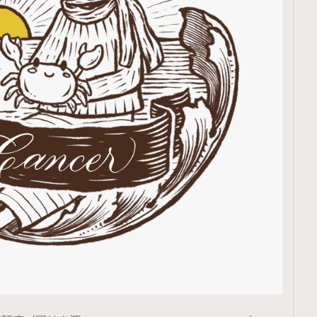
TRENDING
ressLikeAParisienne
Empower
FigaroAesthetic