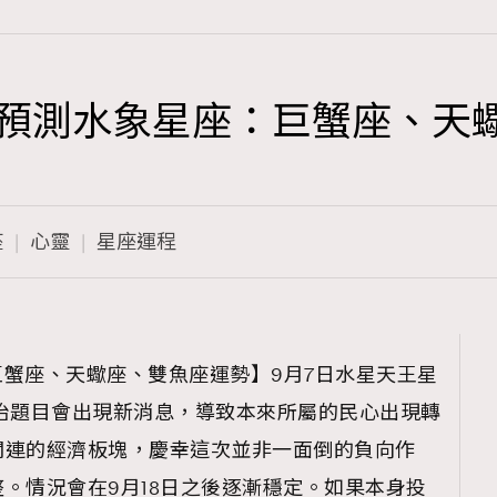
運程預測水象星座：巨蟹座、天
TRENDING
3
AFrenchMind
座
心靈
星座運程
1
DressLikeAParisienne
103
EmpowerF
191
【巨蟹座、天蠍座、雙魚座運勢】9月7日水星天王星
FashionWeek
治題目會出現新消息，導致本來所屬的民心出現轉
308
FigaroAesthetic
關連的經濟板塊，慶幸這次並非一面倒的負向作
。情況會在9月18日之後逐漸穩定。如果本身投