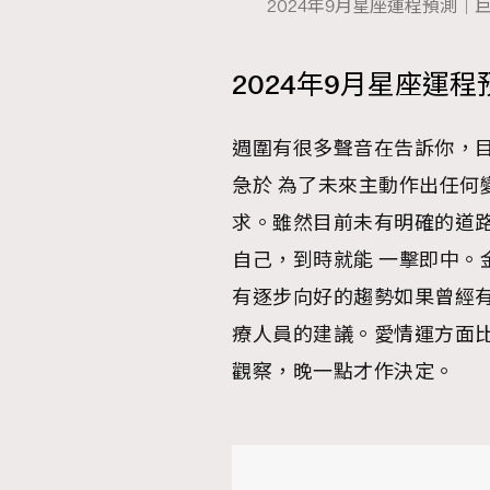
2024年9月星座運程預測｜巨蟹座（
2024年9月星座運程
本人已詳閱並同意遵守本文列明條款及細則。 請瀏
週圍有很多聲音在告訴你，
公司的私隱政策聲明。
本人願意接收新傳媒集團的最新消息及其他宣傳
急於 為了未來主動作出任何
本人的個人資料於任何推廣用途。
求。雖然目前未有明確的道
自己，到時就能 一擊即中。
有逐步向好的趨勢如果曾經
療人員的建議。愛情運方面
觀察，晚一點才作決定。