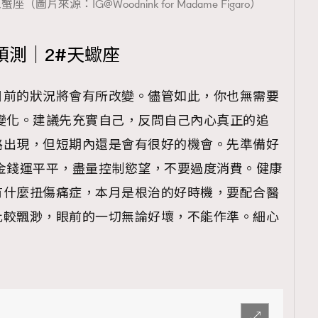
圖片來源：IG@Woodnink for Madame Figaro）
預測｜2#天蠍座
覽(
nmg.com.hk/privacy
) 閱讀本
目前的狀況將會有所改變。儘管如此，你也無需要
資訊，本人同意新傳媒集團使用
變化。建議先充實自己，反問自己內心真正的追
路出現，但短期內還是會有很好的機會。先準備好
金錢運平平，盡量控制慾望，不要過度消費。健康
有什麼扭傷痛症，本月是根治的好時機，要配合醫
比較飄渺，眼前的一切無論好壞，不能作準。細心