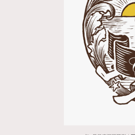
AFrenchMind
D