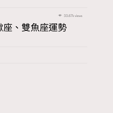
33.67k views
蠍座、雙魚座運勢
415
FigaroAstrology
424
FigaroBeauty
7
FigaroBeautyRitual
547
FigaroCeleb
281
FigaroCinéma
17