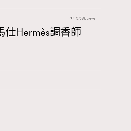
3.58k views
Hermès調香師
416
FigaroAstrology
424
FigaroBeauty
7
FigaroBeautyRitual
547
FigaroCeleb
281
FigaroCinéma
17