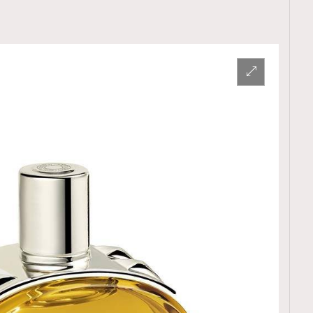
覽(
nmg.com.hk/privacy
) 閱讀本
資訊，本人同意新傳媒集團使用