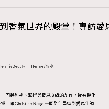
到香氛世界的殿堂！專訪愛馬仕
TRENDING
3
AFrenchMind
1
DressLikeAParisienne
HermèsBeauty
Hermès香水
103
EmpowerF
191
FashionWeek
308
FigaroAesthetic
是一門將科學、藝術與情感交織的創作。從有機化
跟Christine Nagel一同從化學家到愛馬仕調