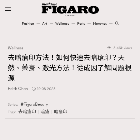
Fashion
Art
Wellness
Paris
Hommes
Fashion
Wellness
8.46k views
Art
去暗瘡印方法！如何快速去暗瘡印？天
然、藥膏、激光方法！從成因了解問題根
Wellness
源
Karena Lam is On Our Cover
Edith Chan
19.08.2025
Paris
FigaroBeauty
Series:
去暗瘡印
暗瘡
暗瘡印
Tags:
Hommes