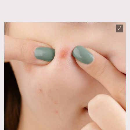
FigaroFrancais
41
FigaroGadget
1
FigaroHealth
647
FigaroHub
128
FigaroIcon
68
法國五月French May專訪四位香港文藝代表
FigaroInsight
156
FigaroIssue
271
FigaroJewellery
87
FigaroLifestyle
230
FigaroLove
89
FigaroMasterclass
20
FigaroMusic
90
FigaroStyle
89
#FigaroIssue 容祖兒封面專訪｜追逐歌手夢
FigaroSubculture
14