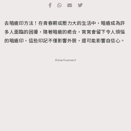
TRENDING
#FigaroExhibition 群星力撐MF X Leung Mo《See
AFrenchMind
3
去暗瘡印方法！在青春期或壓力大的生活中，暗瘡成為許
You In My Dream》展覽
DressLikeAParisienne
1
多人面臨的困擾，隨著暗瘡的癒合，常常會留下令人煩惱
EmpowerF
103
的暗瘡印，這些印記不僅影響外貌，還可能影響自信心。
FashionWeek
191
FigaroAesthetic
308
Advertisement
FigaroAstrology
415
FigaroBeauty
424
FigaroBeautyRitual
7
FigaroCeleb
547
#FigaroExhibition Wyman 揭曉 Figaro Exhibition
FigaroCinéma
281
第二站！
FigaroDigitalCover
17
FigaroExhibition
12
FigaroExpert
1