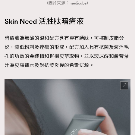
（圖片來源：medicube）
Skin Need 活胜肽暗瘡液
暗瘡液為無酸的溫和配方含有專有勝肽，可控制皮脂分
泌，減低粉刺及痤瘡的形成，配方加入具有抗菌及潔淨毛
孔的功效的金縷梅和柳樹皮萃取物，並以玻尿酸和蘆薈葉
汁為皮膚補水及對抗發炎後的色素沉澱。