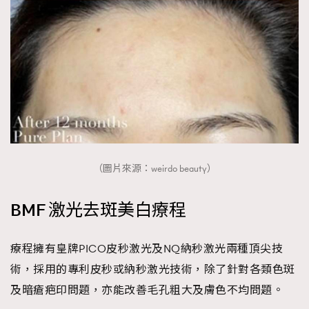
（圖片來源：weirdo beauty）
BMF 激光去斑美白療程
療程擁有皇牌PICO皮秒激光及NQ納秒激光兩種頂尖技
術，採用的專利皮秒或納秒激光技術，除了針對各類色斑
及暗瘡疤印問題，亦能改善毛孔粗大及膚色不均問題。