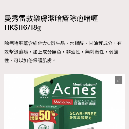
曼秀雷敦樂膚潔暗瘡除疤啫喱
HK$116/18g
除疤啫喱蘊含維他命C衍生品、水楊酸、甘油等成分，有
效擊退疤痕，加上成分無色，非油性，無刺激性，弱酸
性，可以加倍保護肌膚。