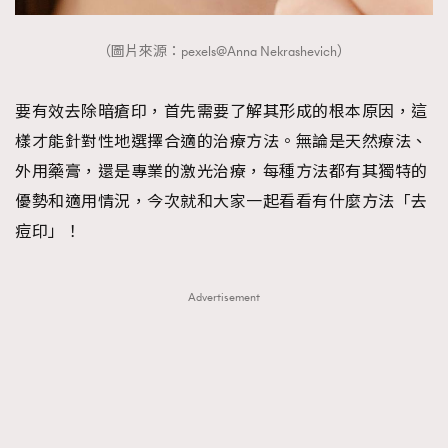
FigaroTalk
48
FigaroWatch
83
（圖片來源：pexels@Anna Nekrashevich）
Grooming&Fitness
38
HommesFashion
2
要有效去除暗瘡印，首先需要了解其形成的根本原因，這
HommeStyle
132
樣才能針對性地選擇合適的治療方法。無論是天然療法、
NoBagNoLife
349
外用藥膏，還是專業的激光治療，每種方法都有其獨特的
People
53
優勢和適用情況，今次就和大家一起看看有什麼方法「去
#FigaroIssue 專訪陳漢娜Hanna與Takuro｜模特
TheFrenchWay
145
痘印」！
情侶談愛情
VAxChowSangSang
4
WatchesWonder&Beyond
21
Advertisement
WatchesWonder&Beyond
1
向ChanelN°5致敬
1
大時代小事情
42
時尚熱話
537
時尚配飾
297