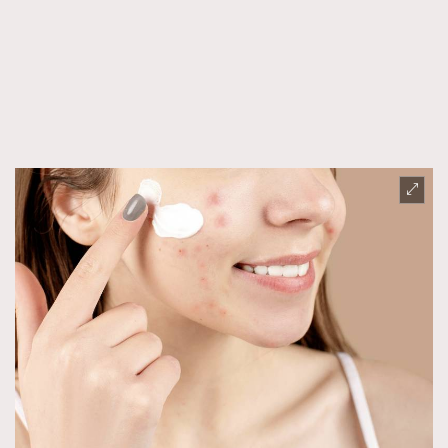
時裝心理學
2
當巨蟹座遇上處女座 Tyson Yoshi x 林家謙
煲劇日常
334
玩物壯志
1
本人已詳閱並同意遵守本文列明條款及細則。 請瀏覽
(
nmg.com.hk/privacy
) 閱讀本公司的私隱政策聲明。
本人願意接收新傳媒集團的最新消息及其他宣傳資訊，本人同意
新傳媒集團使用本人的個人資料於任何推廣用途。