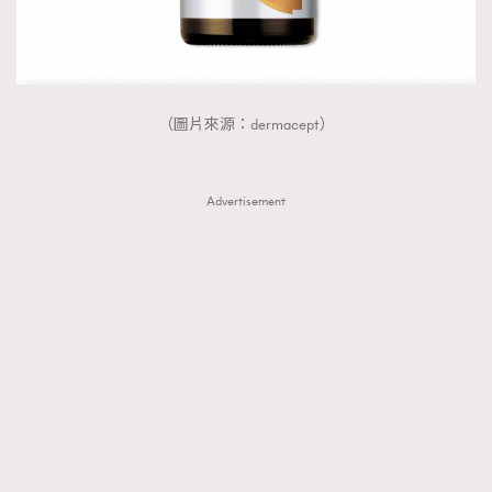
AFrenchMind
DressLikeAParisienne
EmpowerF
FashionWeek
FigaroAesthetic
（圖片來源：dermacept）
Advertisement