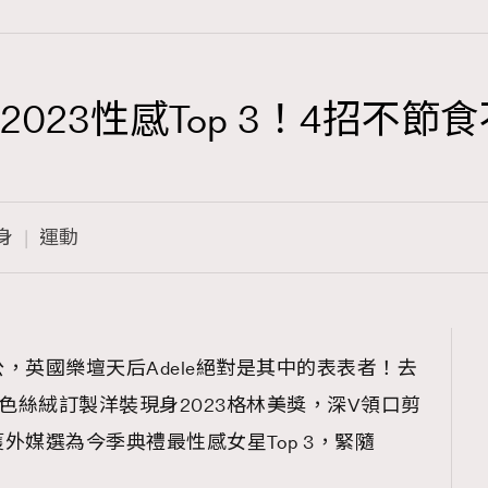
my2023性感Top 3！4招
TRENDING
3
AFrenchMind
身
運動
1
DressLikeAParisienne
103
EmpowerF
191
，英國樂壇天后Adele絕對是其中的表表者！去
FashionWeek
on酒紅色絲絨訂製洋裝現身2023格林美獎，深V領口剪
308
FigaroAesthetic
外媒選為今季典禮最性感女星Top 3，緊隨