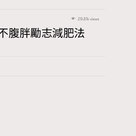
29.81k views
不節食不腹胖勵志減肥法
415
FigaroAstrology
424
FigaroBeauty
7
FigaroBeautyRitual
547
FigaroCeleb
281
FigaroCinéma
17