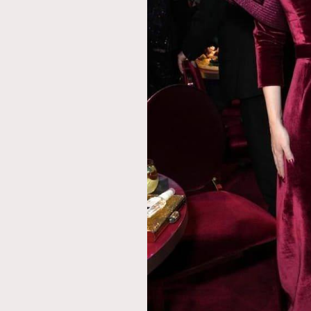
AFrenchMind
D