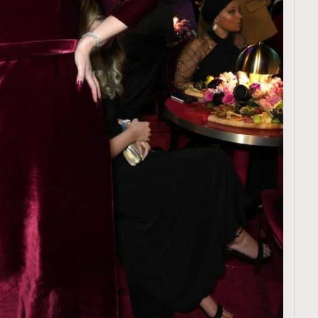
TRENDING
ressLikeAParisienne
Empower
FigaroAesthetic