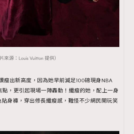
覽(
nmg.com.hk/privacy
) 閱讀本
資訊，本人同意新傳媒集團使用
來源：Louis Vuitton 提供）
被讚瘦出新高度，因為她早前減足100磅現身NBA
事焦點，更引起現場一陣轟動！纖瘦的她，配上一身
d長褸配黑色貼身褲，穿出修長纖瘦感，難怪不少網民開玩笑