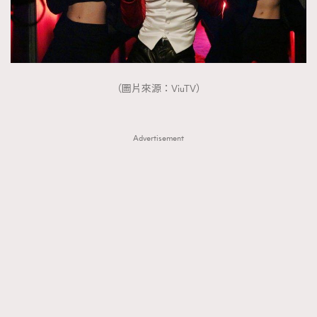
（圖片來源：ViuTV）
Advertisement