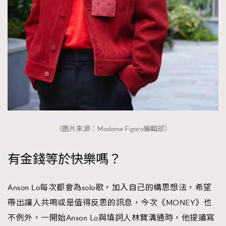
時裝心理學
2
當巨蟹座遇上處女座 Tyson Yoshi x 林家謙
煲劇日常
334
玩物壯志
1
（圖片來源：Madame Figaro編輯部）
本人已詳閱並同意遵守本文列明條款及細則。 請瀏覽
(
nmg.com.hk/privacy
) 閱讀本公司的私隱政策聲明。
有金錢等於快樂嗎？
本人願意接收新傳媒集團的最新消息及其他宣傳資訊，本人同意
新傳媒集團使用本人的個人資料於任何推廣用途。
Anson Lo每次都會為solo歌，加入自己的構思想法，希望
帶出讓人共鳴或是值得反思的訊息，今次《MONEY》也
不例外，一開始Anson Lo與填詞人林寶溝通時，他提議寫