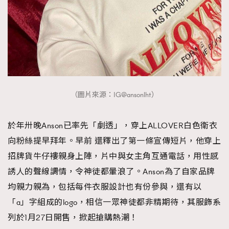
（圖片來源：IG@ansonlht）
於年卅晚Anson已率先「劇透」，穿上ALLOVER白色衛衣
向粉絲提早拜年。早前 還釋出了第一條宣傳短片，他穿上
招牌貨牛仔褸親身上陣，片中與女主角互通電話，用性感
誘人的聲線調情，令神徒都暈浪了。Anson為了自家品牌
均親力親為，包括每件衣服設計也有份參與，還有以
「a」字組成的logo，相信一眾神徒都非精期待，其服飾系
列於1月27日開售，掀起搶購熱潮！