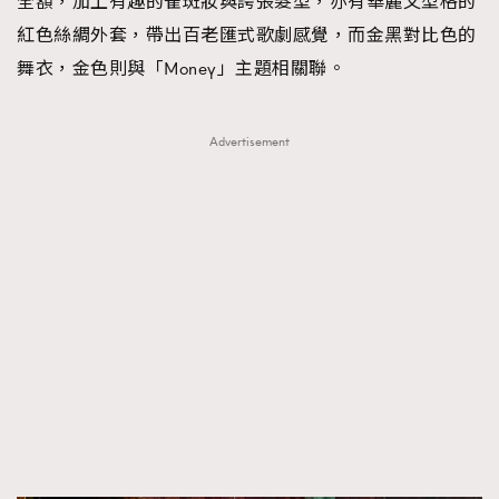
全額，加上有趣的雀斑妝與誇張髮型，亦有華麗又型格的
紅色絲綢外套，帶出百老匯式歌劇感覺，而金黑對比色的
舞衣，金色則與「Money」主題相關聯。
Advertisement