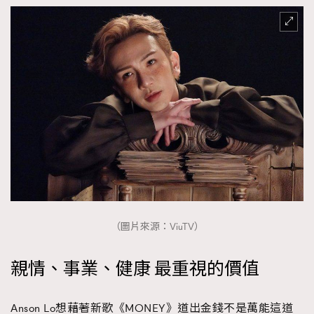
AFrenchMind
DressLikeAParisienne
EmpowerF
FashionWeek
FigaroAesthetic
（圖片來源：ViuTV）
親情、事業、健康 最重視的價值
Anson Lo想藉著新歌《MONEY》道出金錢不是萬能這道