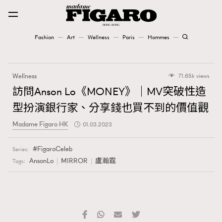
Fashion
Art
Wellness
Paris
Hommes
Fashion
Wellness
71.65k views
Art
訪問Anson Lo《MONEY》｜MV突破性造
型扮演銀行家、分享錢也買不到的價值觀
Wellness
Madame Figaro HK
01.03.2023
Karena Lam is On Our Cover
FigaroCeleb
Series:
Paris
AnsonLo
MIRROR
盧瀚霆
Tags:
Hommes