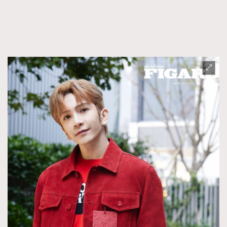
FigaroTalk
48
FigaroWatch
83
Grooming&Fitness
38
HommesFashion
2
HommeStyle
132
NoBagNoLife
349
People
53
#FigaroIssue 專訪陳漢娜Hanna與Takuro｜模特
TheFrenchWay
145
情侶談愛情
VAxChowSangSang
4
WatchesWonder&Beyond
21
WatchesWonder&Beyond
1
向ChanelN°5致敬
1
大時代小事情
42
時尚熱話
537
時尚配飾
297