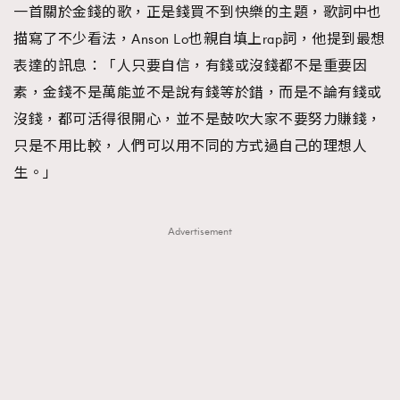
一首關於金錢的歌，正是錢買不到快樂的主題，歌詞中也
About us
Collaboration Opportunity
Disclaimer
Privacy
描寫了不少看法，Anson Lo也親自填上rap詞，他提到最想
New Media Group
|
Madame Figaro editions:
France
|
Greece
表達的訊息：「人只要自信，有錢或沒錢都不是重要因
|
Japan
|
Portugal
|
Spain
素，金錢不是萬能並不是說有錢等於錯，而是不論有錢或
沒錢，都可活得很開心，並不是鼓吹大家不要努力賺錢，
只是不用比較，人們可以用不同的方式過自己的理想人
生。」
Advertisement