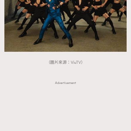
（圖片來源：ViuTV）
Advertisement