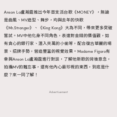
TRENDING
Anson Lo盧瀚霆推出今年首支派台歌《MONEY》，無論
#FigaroExhibition 群星力撐MF X Leung Mo《See
AFrenchMind
3
是曲風、MV造型、舞步，均與去年的快歌
You In My Dream》展覽
DressLikeAParisienne
1
《Mr.Stranger》、《King Kong》大為不同，帶來更多突破
EmpowerF
103
嘗試。MV中他化身不同角色，表達對金錢的價值觀，如
FashionWeek
191
有貪心的銀行家、潛入夾萬的小偷等，配合復古華麗的場
FigaroAesthetic
308
景、招牌手勢，營造豐富的視覺效果。Madame Figaro有
FigaroAstrology
415
幸與Anson Lo盧瀚霆進行對談，了解他新歌的背後意念，
FigaroBeauty
424
拍攝MV的難忘事，還有他內心最珍視的東西，到底是什
FigaroBeautyRitual
7
麼？來一同了解！
FigaroCeleb
547
#FigaroExhibition Wyman 揭曉 Figaro Exhibition
FigaroCinéma
281
Advertisement
第二站！
FigaroDigitalCover
17
FigaroExhibition
12
FigaroExpert
1