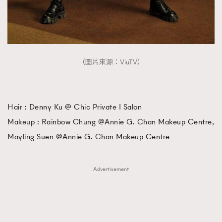
（圖片來源：ViuTV）
Hair : Denny Ku @ Chic Private I Salon
Makeup : Rainbow Chung @Annie G. Chan Makeup Centre,
Mayling Suen @Annie G. Chan Makeup Centre
Advertisement