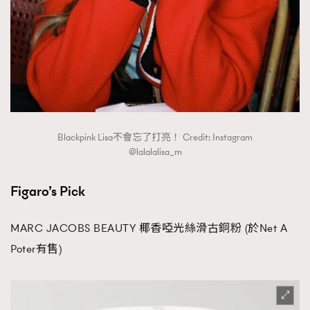
Blackpink Lisa不會忘了打亮！ Credit: Instagram
@lalalalisa_m
Figaro’s Pick
MARC JACOBS BEAUTY 椰香啞光絲滑古銅粉 (於Net A
Poter有售)