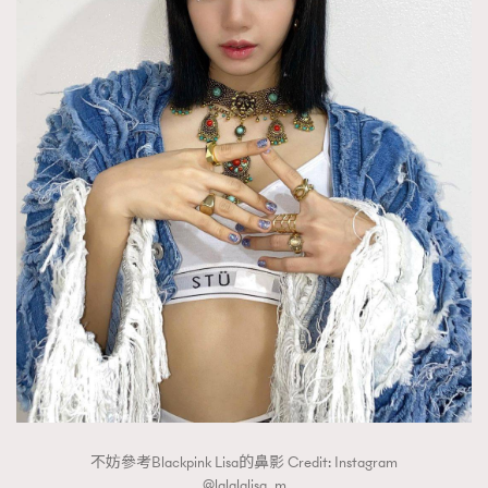
不妨參考Blackpink Lisa的鼻影 Credit: Instagram
@lalalalisa_m