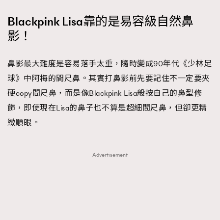
Blackpink Lisa靠的是易容級自然鼻
影！
鼻影最大難度是容易落手太重，隨時變成90年代《少林足
球》中阿梅的間尺鼻。其實打鼻影前先要記住不一定要夾
硬copy間尺鼻，而是像Blackpink Lisa般按自己的鼻型修
飾，即使現在Lisa的鼻子也不算是超細間尺鼻，但卻更精
緻順眼。
Advertisement