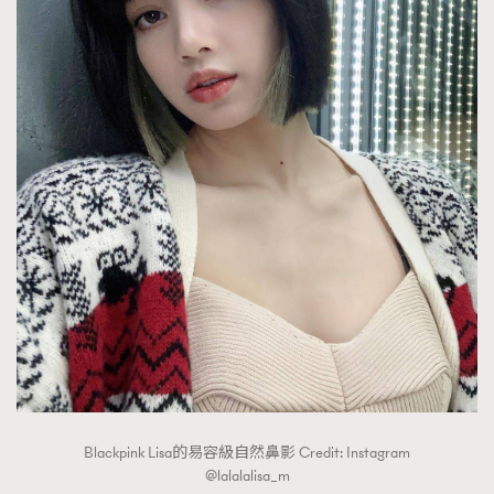
Blackpink Lisa的易容級自然鼻影 Credit: Instagram
@lalalalisa_m