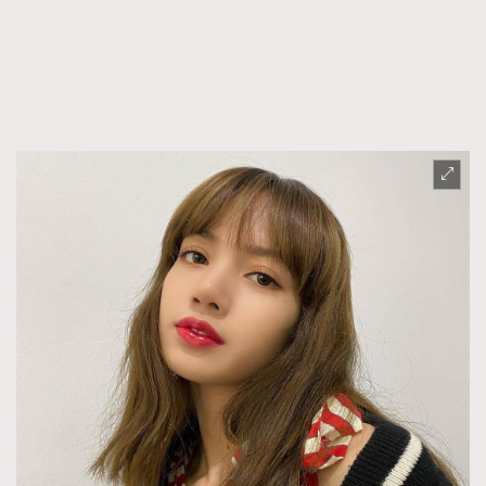
FigaroFrancais
41
FigaroGadget
1
FigaroHealth
647
FigaroHub
128
FigaroIcon
68
法國五月French May專訪四位香港文藝代表
FigaroInsight
156
FigaroIssue
271
FigaroJewellery
87
FigaroLifestyle
230
FigaroLove
89
FigaroMasterclass
20
FigaroMusic
90
FigaroStyle
89
#FigaroIssue 容祖兒封面專訪｜追逐歌手夢
FigaroSubculture
14