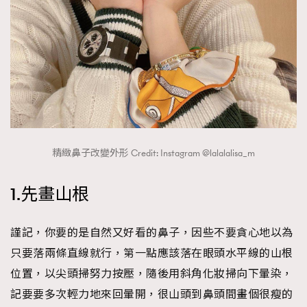
精緻鼻子改變外形 Credit: Instagram @lalalalisa_m
1.先畫山根
謹記，你要的是自然又好看的鼻子，因些不要貪心地以為
只要落兩條直線就行，第一點應該落在眼頭水平線的山根
位置，以尖頭掃努力按壓，隨後用斜角化妝掃向下暈染，
記要要多次輕力地來回暈開，很山頭到鼻頭間畫個很瘦的