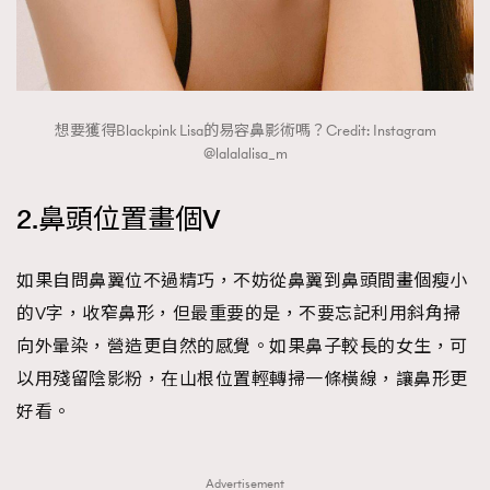
AFrenchMind
DressLikeAParisienne
EmpowerF
FashionWeek
FigaroAesthetic
想要獲得Blackpink Lisa的易容鼻影術嗎？Credit: Instagram
@lalalalisa_m
2.鼻頭位置畫個V
如果自問鼻翼位不過精巧，不妨從鼻翼到鼻頭間畫個瘦小
的V字，收窄鼻形，但最重要的是，不要忘記利用斜角掃
向外暈染，營造更自然的感覺。如果鼻子較長的女生，可
以用殘留陰影粉，在山根位置輕轉掃一條橫線，讓鼻形更
好看。
Advertisement