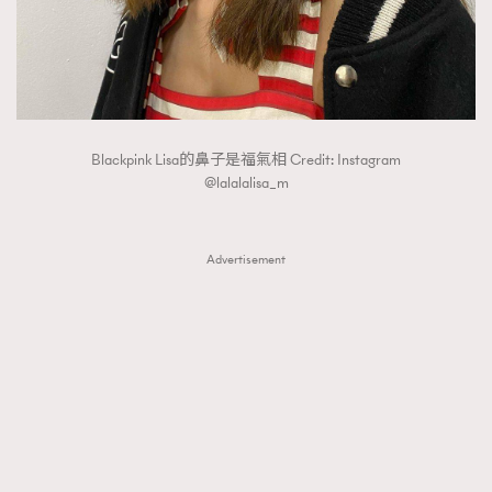
FigaroTalk
48
FigaroWatch
83
Grooming&Fitness
38
HommesFashion
2
HommeStyle
132
Blackpink Lisa的鼻子是福氣相 Credit: Instagram
NoBagNoLife
349
@lalalalisa_m
People
53
#FigaroIssue 專訪陳漢娜Hanna與Takuro｜模特
TheFrenchWay
145
情侶談愛情
Advertisement
VAxChowSangSang
4
WatchesWonder&Beyond
21
WatchesWonder&Beyond
1
向ChanelN°5致敬
1
大時代小事情
42
時尚熱話
537
時尚配飾
297