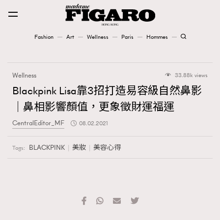
Fashion
Art
Wellness
Paris
Hommes
Fashion
Wellness
33.88k views
Art
Blackpink Lisa靠3招打造易容級自然鼻影
｜鼻相影響顏值，更象徵財運福運
Wellness
CentralEditor_MF
08.02.2021
Karena Lam is On Our Cover
BLACKPINK
美妝
美容心得
Tags:
Paris
Hommes