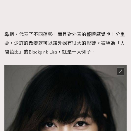
時裝心理學
2
當巨蟹座遇上處女座 Tyson Yoshi x 林家謙
煲劇日常
334
玩物壯志
1
鼻相，代表了不同運勢，而且對外表的整體感覺也十分重
要，少許的改變就可以讓外觀有很大的影響。被稱為「人
間芭比」的Blackpink Lisa，就是一大例子。
本人已詳閱並同意遵守本文列明條款及細則。 請瀏覽
(
nmg.com.hk/privacy
) 閱讀本公司的私隱政策聲明。
本人願意接收新傳媒集團的最新消息及其他宣傳資訊，本人同意
新傳媒集團使用本人的個人資料於任何推廣用途。