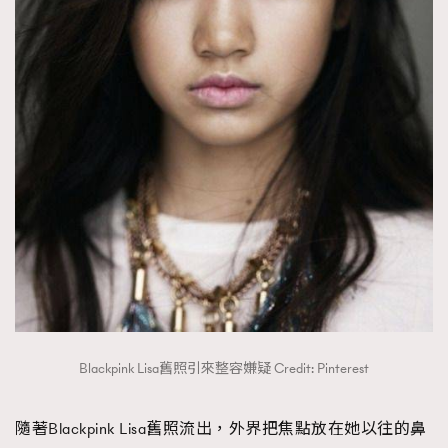
About us
Collaboration Opportunity
Disclaimer
Privacy
New Media Group
|
Madame Figaro editions:
France
|
Greece
|
Japan
|
Portugal
|
Spain
Blackpink Lisa舊照引來整容嫌疑 Credit: Pinterest
隨著Blackpink Lisa舊照流出，外界把焦點放在她以往的鼻