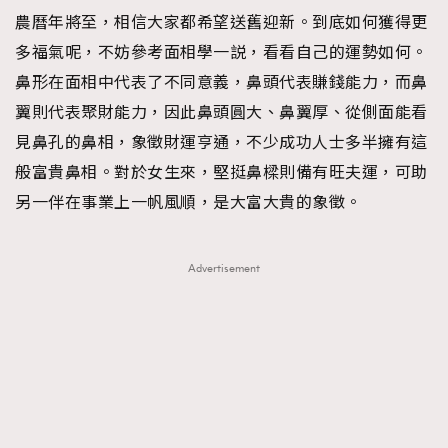
農曆年將至，相信大家都希望送舊迎新。到底如何獲得更
TRENDING
多福氣呢，不妨參考面相學一説，看看自己的運勢如何。
#FigaroExhibition 群星力撐MF X Leung Mo《See
AFrenchMind
3
鼻形在面相中代表了不同意義，鼻頭代表賺錢能力，而鼻
You In My Dream》展覽
DressLikeAParisienne
1
翼則代表聚財能力，因此鼻頭圓大、鼻翼厚、從側面能看
EmpowerF
103
見鼻孔的鼻相，象徵財運亨通，不少成功人士多半擁有這
FashionWeek
191
般富貴鼻相。對於女生來，堅挺鼻樑則備有旺夫運，可助
FigaroAesthetic
308
另一伴在事業上一帆風順，是大富大貴的象徵。
FigaroAstrology
416
FigaroBeauty
424
Advertisement
FigaroBeautyRitual
7
FigaroCeleb
547
#FigaroExhibition Wyman 揭曉 Figaro Exhibition
FigaroCinéma
281
第二站！
FigaroDigitalCover
17
FigaroExhibition
12
FigaroExpert
1