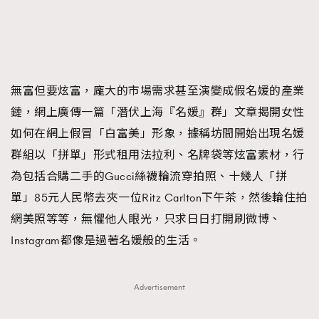
無富但要炫富，龐大的市場需求甚至演變成假名媛的產業
鏈，網上廣傳一篇「潛伏上海『名媛』群」文章揭開女性
如何在網上假冒「白富美」形象，據稱坊間開始出現名媛
群組以「拼單」形式租用法拉利、名牌袋等炫富素材，行
為包括合購二手的Gucci絲襪輪流穿拍照、十幾人「拼
單」85元人民幣去夾一位Ritz Carlton下午茶，然後輪住拍
網美照等等，無懼他人眼光，只求日日打開刷微博、
Instagram都像是過著名媛般的生活。
Advertisement