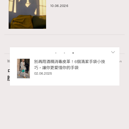
10.06.2026
Wellness
50 views
私藏的顯
別再用酒精消毒皮革！6個清潔手袋小技
巧，讓你更愛惜你的手袋
占星巫利專欄：「凱龍星在金牛座逆行」擺
02.06.2025
脫內在匱乏感、看見存在本身的價值
Madame Figaro HK
11 hours ago
FigaroAstrology
Series:
占星
星座
星相命理
Tags:
RECOMMENDED