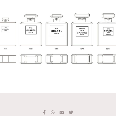
TRENDING
#FigaroExhibition 群星力撐MF X Leung Mo《See
AFrenchMind
3
You In My Dream》展覽
DressLikeAParisienne
1
EmpowerF
103
FashionWeek
191
FigaroAesthetic
308
FigaroAstrology
417
FigaroBeauty
424
FigaroBeautyRitual
7
FigaroCeleb
547
#FigaroExhibition Wyman 揭曉 Figaro Exhibition
FigaroCinéma
281
第二站！
FigaroDigitalCover
17
FigaroExhibition
12
FigaroExpert
1