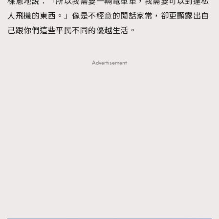
棵蔥地說：「所以我需要一輛電單車，我需要可以到達私
人飛機的東西。」像是不經意的閒話家常，卻更顯露出自
己跟你們這些平民不同的優越生活。
Advertisement