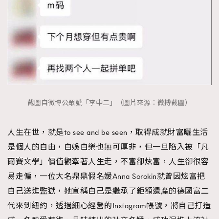
截圖自微博公眾號「李中二」（圖片來源：微搏截圖）
人生在世，就是to see and be seen，取得成就財富曬生活
是個人的自由，自娛自樂也無可厚非，但一旦陷入被「凡
爾賽文學」價值觀牽著人生走，不富卻炫富，人生卻很容
易走偏，一位大名鼎鼎假名媛Anna Sorokin就曾因炫富把
自己送進監獄，她宣稱自己是繼承了鉅額遺產的德國富二
代來到紐約，透過細心經營的Instagram帳號，將自己打造