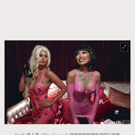
FigaroTalk
48
FigaroWatch
83
Grooming&Fitness
38
HommesFashion
2
HommeStyle
132
NoBagNoLife
349
People
53
#FigaroIssue 專訪陳漢娜Hanna與Takuro｜模特
TheFrenchWay
145
情侶談愛情
VAxChowSangSang
4
WatchesWonder&Beyond
21
WatchesWonder&Beyond
1
向ChanelN°5致敬
1
大時代小事情
42
時尚熱話
537
時尚配飾
297