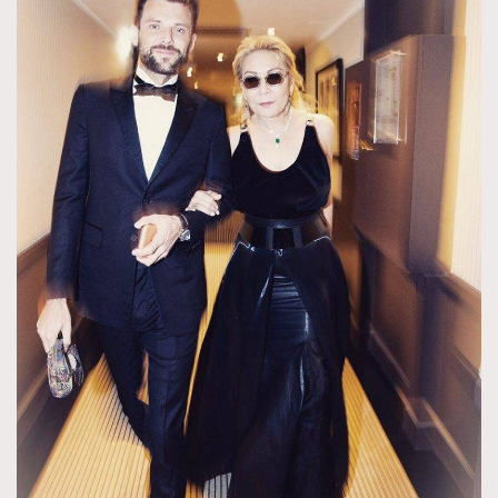
About us
Collaboration Opportunity
Disclaimer
Privacy
New Media Group
|
Madame Figaro editions:
France
|
Greece
|
Japan
|
Portugal
|
Spain