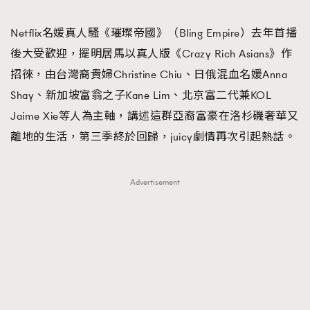
FigaroFrancais
41
Netflix名媛真人騷《璀璨帝國》（Bling Empire）去年首播
FigaroGadget
1
後大受歡迎，擺明居馬以真人版《Crazy Rich Asians》作
FigaroHealth
647
招徠，由台灣裔貴婦Christine Chiu、日俄混血名媛Anna
FigaroHub
128
Shay、新加坡富翁之子Kane Lim、北京富二代兼KOL
FigaroIcon
68
法國五月French May專訪四位香港文藝代表
Jaime Xie等人為主軸，講述這群亞裔富豪在洛杉磯奢華又
FigaroInsight
156
離地的生活，第三季終於回歸，juicy劇情再次引起熱話。
FigaroIssue
271
FigaroJewellery
87
Advertisement
FigaroLifestyle
230
FigaroLove
89
FigaroMasterclass
20
FigaroMusic
90
FigaroStyle
89
#FigaroIssue 容祖兒封面專訪｜追逐歌手夢
FigaroSubculture
14