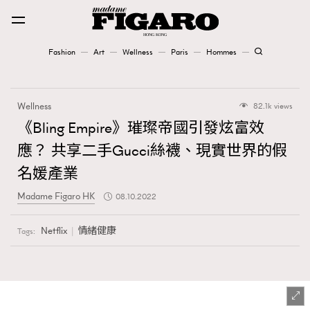
Fashion
Art
Wellness
Paris
Hommes
Fashion
Wellness
82.1k views
Art
《Bling Empire》璀璨帝國引發炫富效
應？ 共享二手Gucci絲襪、現實世界的假
Wellness
名媛產業
Karena Lam is On Our Cover
Madame Figaro HK
08.10.2022
Paris
Netflix
情緒健康
Tags:
Hommes