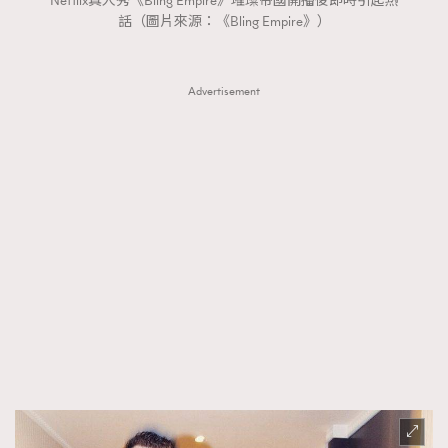
Netflix真人秀《Bling Empire》璀璨帝國開播後即時引起熱
時裝心理學
話（圖片來源：《Bling Empire》）
2
當巨蟹座遇上處女座 Tyson Yoshi x 林家謙
煲劇日常
334
玩物壯志
1
Advertisement
本人已詳閱並同意遵守本文列明條款及細則。 請瀏覽
(
nmg.com.hk/privacy
) 閱讀本公司的私隱政策聲明。
本人願意接收新傳媒集團的最新消息及其他宣傳資訊，本人同意
新傳媒集團使用本人的個人資料於任何推廣用途。