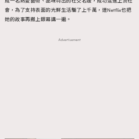
成一名熱愛藝術、品味特出的社交名媛，成功混進上流社
會，為了支持表面的光鮮生活騙了上千萬，連Netflix也把
她的故事再搬上銀幕講一遍。
Advertisement