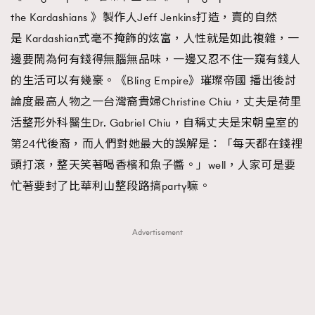
the Kardashians 》製作人Jeff Jenkins打造，賣的自然
是 Kardashian式毫不掩飾的炫富，人性就是如此複雜，一
邊要鬧為何有錢得無腦無品味，一邊又忍不住一窺有錢人
的生活可以有幾豪。《Bling Empire》璀璨帝國 播出後討
論度最高人物之一台灣裔貴婦Christine Chiu，丈夫是荷里
活整形外科醫生Dr. Gabriel Chiu，自稱丈夫是宋朝皇室的
第24代後裔，而人們對她最大的誤解是：「每天都在錢裡
頭打滾，整天笑著喝香檳和魚子醬。」well，人家可是要
忙著要封了比華利山整段路搞party嘛。
Advertisement