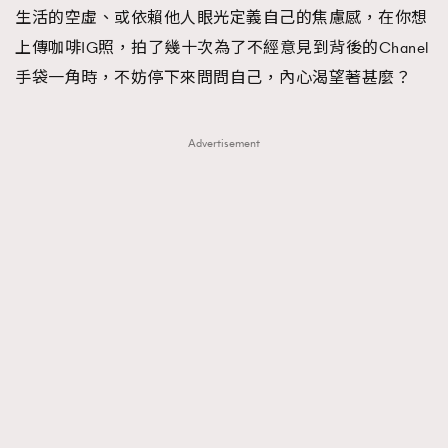
生活的空虛、或依賴他人眼光定義自己的焦慮感，在你想
上傳咖啡IG照，拍了幾十次為了不經意見到背後的Chanel
手袋一角時，不妨停下來問問自己，內心渴望著甚麼？
Advertisement