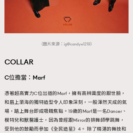
時裝心理學
2
當巨蟹座遇上處女座 Tyson Yoshi x 林家謙
煲劇日常
334
玩物壯志
1
（圖片來源：ig@candyw1219）
COLLAR
C位擔當：Marf
本人已詳閱並同意遵守本文列明條款及細則。 請瀏覽
(
nmg.com.hk/privacy
) 閱讀本公司的私隱政策聲明。
憑著超高實力C位出道的Marf，擁有高辨識度的厭世臉，
本人願意接收新傳媒集團的最新消息及其他宣傳資訊，本人同意
新傳媒集團使用本人的個人資料於任何推廣用途。
和眉上瀏海的獨特造型令人印象深刻，一股渾然天成的氣
場，踏上舞台即成吸睛焦點。19歲的Marf是一名Dancer、
模特兒和獸醫護士，因為曾經跟Mirror的排舞師學跳舞，
受到他的鼓勵而參加《全民造星》4。 除了精湛的舞技和