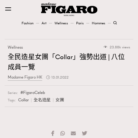
Fashion
Art
Wellness
Paris
Hommes
Fashion
Wellness
23.88k views
Art
全民造星女團「Collar」強勢出道 | 八位
成員一覽
Wellness
Madame Figaro HK
13.01.2022
Karena Lam is On Our Cover
FigaroCeleb
Series:
Paris
Collar
全名造星
女團
Tags:
Hommes