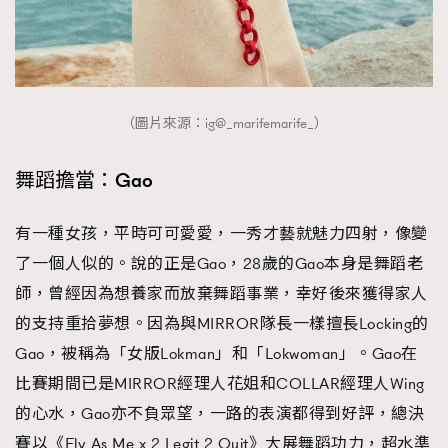
（圖片來源：ig@_marifemarife_）
舞蹈擔當：Gao
有一種女孩，平時可可愛愛，一秀才藝就魅力四射，像變
了一個人似的。說的正是Gao，28歲的Gao本身是舞蹈老
師，曾經因為想養家而放棄舞蹈事業，幸好後來獲得家人
的支持重拾夢想。因為與MIRROR隊長一樣擅長Locking的
Gao，被稱為「女版Lokman」和「Lokwoman」。Gao在
比賽期間已是MIRROR經理人花姐和COLLAR經理人Wing
的心水，Gao亦不負眾望，一路的表演都得到好評，總決
賽以《Fly As Me x 2 Legit 2 Quit》大展舞蹈功力，超水準