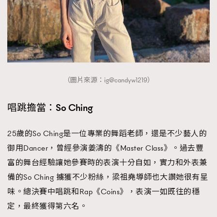
（圖片來源：ig@candyw1219）
唱跳擔當：So Ching
25歲的So Ching是一位專業的舞蹈老師，還是不少藝人的
御用Dancer，曾經參演姜濤的《Master Class》。過去豐
富的舞台經驗讓她參賽時的表演十分自如，實力和外表兼
備的So Ching 擄獲不少粉絲，梁祖堯導師也大讚她很有星
味。總決賽中唱跳和Rap《Coins》，表演一如既往的穩
定，最終獲得第六名。