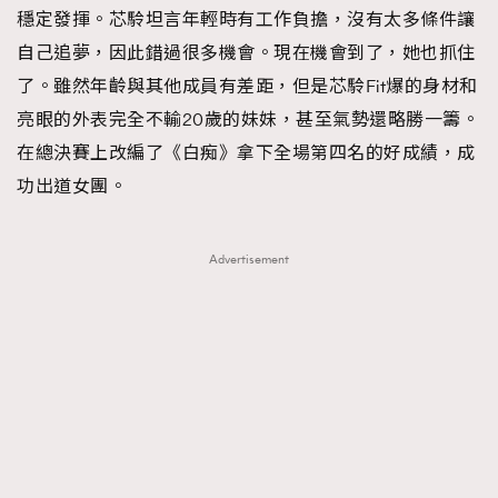
穩定發揮。芯駖坦言年輕時有工作負擔，沒有太多條件讓
自己追夢，因此錯過很多機會。現在機會到了，她也抓住
了。雖然年齡與其他成員有差距，但是芯駖Fit爆的身材和
亮眼的外表完全不輸20歲的妹妹，甚至氣勢還略勝一籌。
在總決賽上改編了《白痴》拿下全場第四名的好成績，成
功出道女團。
Advertisement