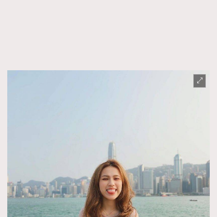
TRENDING
AFrenchMind
DressLikeAParisienne
EmpowerF
FashionWeek
FigaroAesthetic