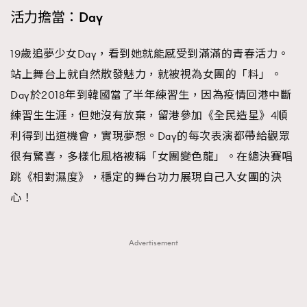
活力擔當：Day
19歲追夢少女Day，看到她就能感受到滿滿的青春活力。
站上舞台上就自然散發魅力，就被視為女團的「料」。
Day於2018年到韓國當了半年練習生，因為疫情回港中斷
練習生生涯，但她沒有放棄，留港參加《全民造星》4順
利得到出道機會，實現夢想。Day的每次表演都帶給觀眾
很有驚喜，多樣化風格被稱「女團變色龍」。在總決賽唱
跳《相對濕度》，穩定的舞台功力展現自己入女團的決
心！
Advertisement