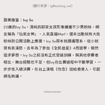
（圖片來源：ig@soching_nat）
甜美擔當：Ivy So
20歲的Ivy So，清純的鄰家女孩形象擄獲不少男粉絲，網
友稱為「仙氣女神」，人氣直逼Marf，還未出動就有大批
粉絲到公開活動上應援。Ivy So原本就讀護理系，從小就
很有表演慾，去年為了參加《全民造星》4而退學，毅然
追求夢想。Ivy So之前沒有正式受過訓練，與其他參賽者
相比，舞台經驗也不足。但Ivy在比賽過程中不斷學習，一
步步攻入總決賽，在台上演唱《勿念》送給香港人，引起
網名熱議。
Advertisement