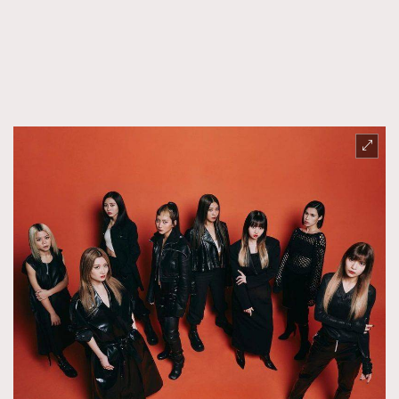
FigaroTalk
48
FigaroWatch
83
Grooming&Fitness
38
HommesFashion
2
HommeStyle
132
NoBagNoLife
349
People
53
#FigaroIssue 專訪陳漢娜Hanna與Takuro｜模特
TheFrenchWay
145
情侶談愛情
VAxChowSangSang
4
WatchesWonder&Beyond
21
WatchesWonder&Beyond
1
向ChanelN°5致敬
1
大時代小事情
42
時尚熱話
537
時尚配飾
297