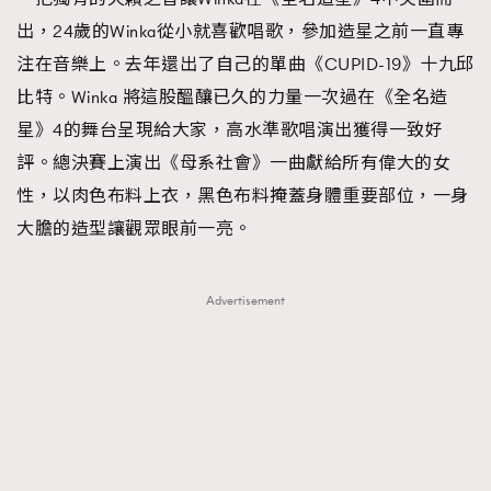
出，24歲的Winka從小就喜歡唱歌，參加造星之前一直專
注在音樂上。去年還出了自己的單曲《CUPID-19》十九邱
比特。Winka 將這股醞釀已久的力量一次過在《全名造
星》4的舞台呈現給大家，高水準歌唱演出獲得一致好
評。總決賽上演出《母系社會》一曲獻給所有偉大的女
性，以肉色布料上衣，黑色布料掩蓋身體重要部位，一身
大膽的造型讓觀眾眼前一亮。
Advertisement