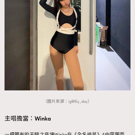
（圖片來源：ig@6y_day）
主唱擔當：Winka
一把獨有的天籟之音讓Winka在《全名造星》4中突圍而