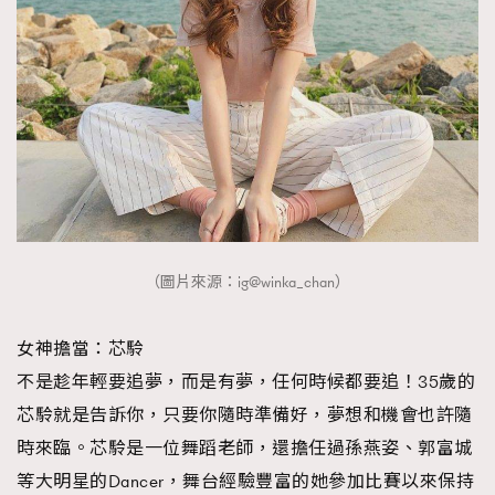
（圖片來源：ig@winka_chan）
女神擔當：芯駖
不是趁年輕要追夢，而是有夢，任何時候都要追！35歲的
芯駖就是告訴你，只要你隨時準備好，夢想和機會也許隨
時來臨。芯駖是一位舞蹈老師，還擔任過孫燕姿、郭富城
等大明星的Dancer，舞台經驗豐富的她參加比賽以來保持